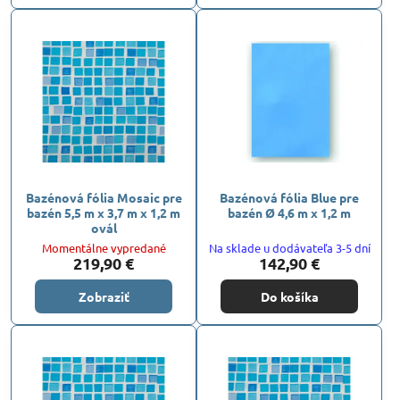
Bazénová fólia Mosaic pre
Bazénová fólia Blue pre
bazén 5,5 m x 3,7 m x 1,2 m
bazén Ø 4,6 m x 1,2 m
ovál
Momentálne vypredané
Na sklade u dodávateľa 3-5 dní
219,90 €
142,90 €
Zobraziť
Do košíka