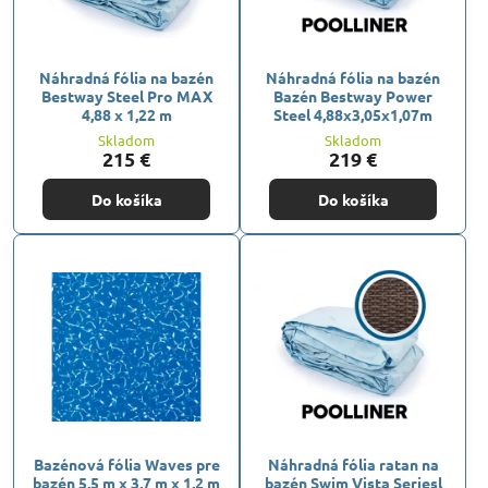
Náhradná fólia na bazén
Náhradná fólia na bazén
Bestway Steel Pro MAX
Bazén Bestway Power
4,88 x 1,22 m
Steel 4,88x3,05x1,07m
Skladom
Skladom
215 €
219 €
Do košíka
Do košíka
Bazénová fólia Waves pre
Náhradná fólia ratan na
bazén 5,5 m x 3,7 m x 1,2 m
bazén Swim Vista Seriesl