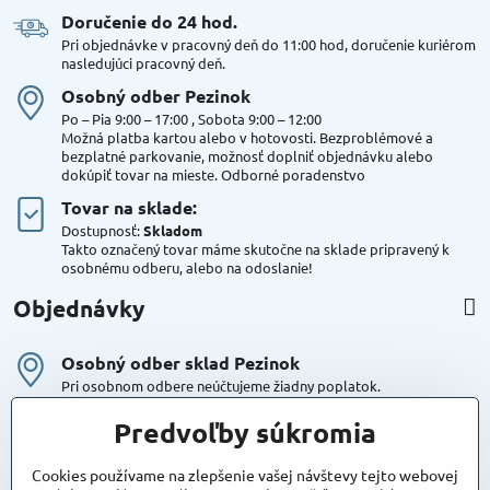
Doručenie do 24 hod​.
Pri objednávke v pracovný deň do 11:00 hod, doručenie kuriérom
nasledujúci pracovný deň.
Osobný odber Pezinok
Po – Pia 9:00 – 17:00 , Sobota 9:00 – 12:00
Možná platba kartou alebo v hotovosti. Bezproblémové a
bezplatné parkovanie, možnosť doplniť objednávku alebo
dokúpiť tovar na mieste. Odborné poradenstvo
Tovar na sklade:
Dostupnosť:
Skladom
Takto označený tovar máme skutočne na sklade pripravený k
osobnému odberu, alebo na odoslanie!
Objednávky
Osobný odber sklad Pezinok
Pri osobnom odbere neúčtujeme žiadny poplatok.
Kuriér DPD , Geis
Predvoľby súkromia
Cena za dopravu:
od 4,90 Eur s Dph
Cookies používame na zlepšenie vašej návštevy tejto webovej