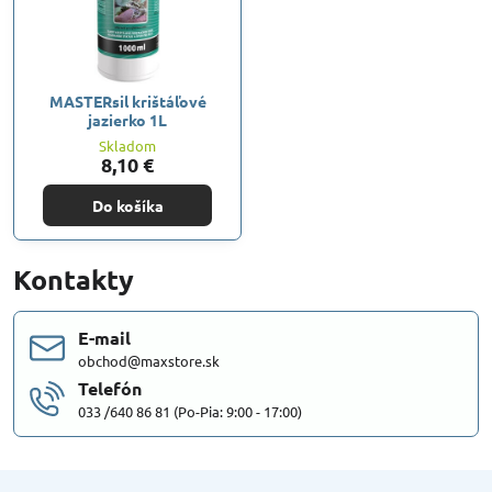
MASTERsil krištáľové
jazierko 1L
Skladom
8,10 €
Do košíka
Kontakty
E-mail
obchod@maxstore.sk
Telefón
033 /640 86 81 (Po-Pia: 9:00 - 17:00)