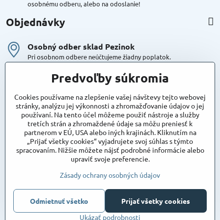
osobnému odberu, alebo na odoslanie!
Objednávky
Osobný odber sklad Pezinok
Pri osobnom odbere neúčtujeme žiadny poplatok.
Kuriér DPD , Geis
Predvoľby súkromia
Cena za dopravu:
od 4,90 Eur s Dph
Cookies používame na zlepšenie vašej návštevy tejto webovej
stránky, analýzu jej výkonnosti a zhromažďovanie údajov o jej
používaní. Na tento účel môžeme použiť nástroje a služby
Maxstore
tretích strán a zhromaždené údaje sa môžu preniesť k
Bratislavská 79
partnerom v EÚ, USA alebo iných krajinách. Kliknutím na
Areál Satina
„Prijať všetky cookies“ vyjadrujete svoj súhlas s týmto
90201 Pezinok
spracovaním. Nižšie môžete nájsť podrobné informácie alebo
Poznámka:
vjazd do areálu z Bratislavskej ulice
upraviť svoje preferencie.
Súradnice pre GPS:
48°16'48.83"N, 17°15'39.45"E
Zásady ochrany osobných údajov
©
2026
Copyright
Odmietnuť všetko
Prijať všetky cookies
Predvoľby súkromia
Zásady ochrany osobných údajov
Ukázať podrobnosti