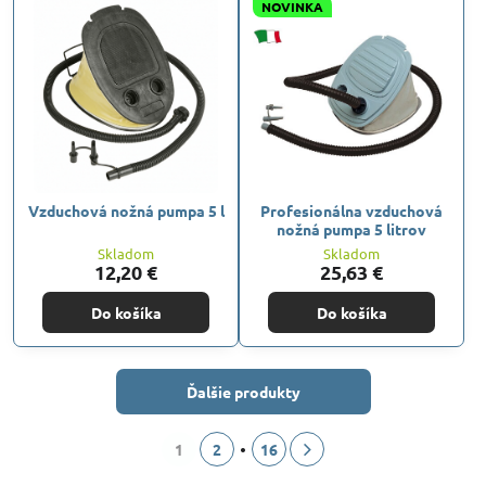
NOVINKA
Vzduchová nožná pumpa 5 l
Profesionálna vzduchová
nožná pumpa 5 litrov
Skladom
Skladom
12,20 €
25,63 €
Do košíka
Do košíka
Ďalšie produkty
1
2
16