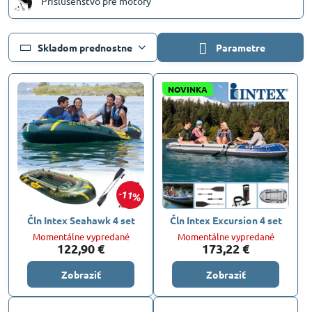
Príslušenstvo pre motory
Skladom prednostne
Parametre
NOVINKA
11%
Čln Intex Seahawk 4 set
Čln Intex Excursion 4 set
Momentálne vypredané
Momentálne vypredané
122,90 €
173,22 €
Zobraziť
Zobraziť