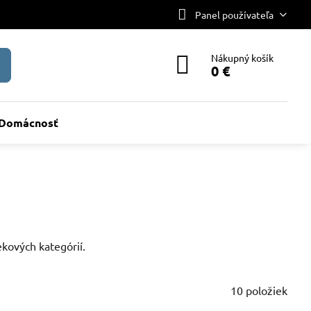
Panel používateľa
Nákupný košík
0 €
Domácnosť
kových kategórií.
10
položiek