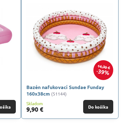
16,30 €
39%
Bazén nafukovací Sundae Funday
160x38cm
(51144)
Skladom
ošíka
Do košíka
9,90 €