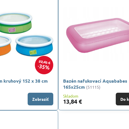
22,45 €
35%
n kruhový 152 x 38 cm
Bazén nafukovací Aquababes
165x25cm
(51115)
Skladom
Zobraziť
Do k
13,84 €