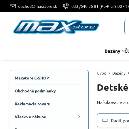
obchod@maxstore.sk
033 /640 86 81 (Po-Pia: 9:00 - 17
Bazény
Č
Úvod
Bazény
Maxstore E-SHOP
Detské
Obchodné podmienky
Nafukovacie a r
Reklamácia tovaru
Všetko o nákupe
Radiť po