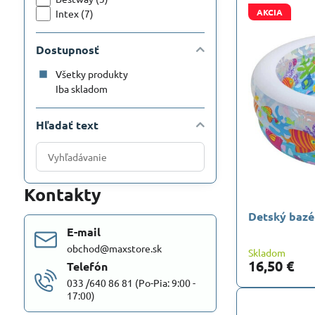
AKCIA
Intex (7)
Dostupnosť
Všetky produkty
Iba skladom
Hľadať text
Prehľadať
výsledky
filtra
Kontakty
fulltextom
Detský bazé
E-mail
obchod@maxstore.sk
Skladom
16,50 €
Telefón
033 /640 86 81 (Po-Pia: 9:00 -
17:00)