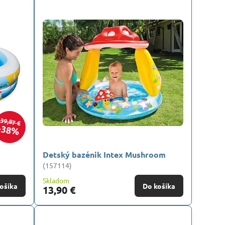
39,87 €
38%
Detský bazénik Intex Mushroom
(157114)
Skladom
ošíka
Do košíka
13,90 €