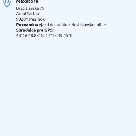
Maxstore
Bratislavská 79
Areál Satina
90201 Pezinok
Poznámka:
vjazd do areálu z Bratislavskej ulice
Súradnice pre GPS:
48°16'48.83"N, 17°15'39.45"E