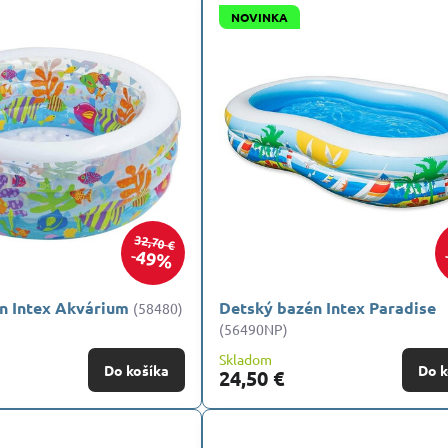
NOVINKA
32,70 €
49%
n Intex Akvárium
Detský bazén Intex Paradise
(58480)
(56490NP)
Skladom
Do košíka
Do k
24,50 €