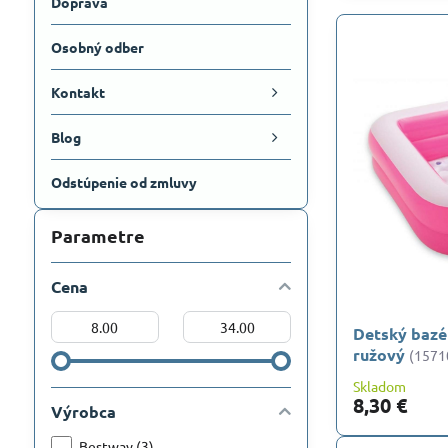
Doprava
Osobný odber
Kontakt
Blog
Odstúpenie od zmluvy
Parametre
Cena
Od:
Do:
Detský bazé
ružový
(1571
Skladom
8,30 €
Výrobca
Bestway (3)