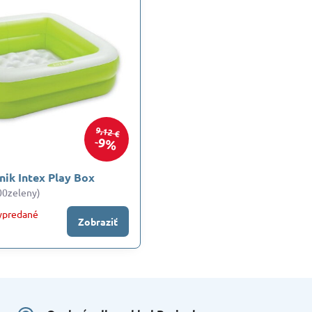
9,12 €
9%
nik Intex Play Box
00zeleny)
ypredané
Zobraziť