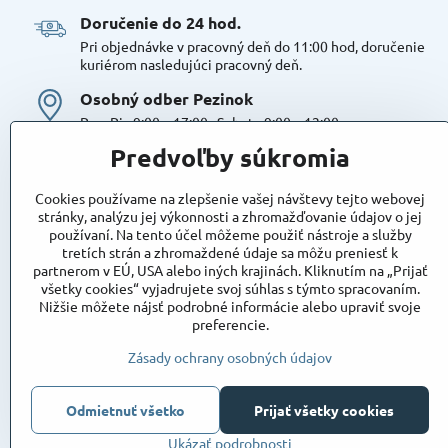
Doručenie do 24 hod​.
Pri objednávke v pracovný deň do 11:00 hod, doručenie
kuriérom nasledujúci pracovný deň.
Osobný odber Pezinok
Po – Pia 9:00 – 17:00 , Sobota 9:00 – 12:00
Možná platba kartou alebo v hotovosti. Bezproblémové a
Predvoľby súkromia
bezplatné parkovanie, možnosť doplniť objednávku alebo
dokúpiť tovar na mieste. Odborné poradenstvo
Cookies používame na zlepšenie vašej návštevy tejto webovej
Tovar na sklade:
stránky, analýzu jej výkonnosti a zhromažďovanie údajov o jej
používaní. Na tento účel môžeme použiť nástroje a služby
Dostupnosť:
Skladom
tretích strán a zhromaždené údaje sa môžu preniesť k
Takto označený tovar máme skutočne na sklade
partnerom v EÚ, USA alebo iných krajinách. Kliknutím na „Prijať
pripravený k osobnému odberu, alebo na odoslanie!
všetky cookies“ vyjadrujete svoj súhlas s týmto spracovaním.
Nižšie môžete nájsť podrobné informácie alebo upraviť svoje
Objednávky
preferencie.
Stav objednávky
Zásady ochrany osobných údajov
Odmietnuť všetko
Prijať všetky cookies
Ukázať podrobnosti