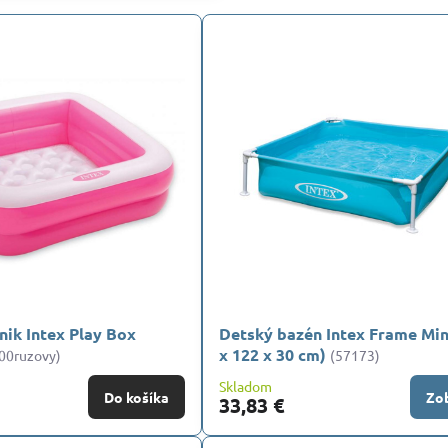
nik Intex Play Box
Detský bazén Intex Frame Min
x 122 x 30 cm)
00ruzovy)
(57173)
Skladom
Do košíka
Zob
33,83 €