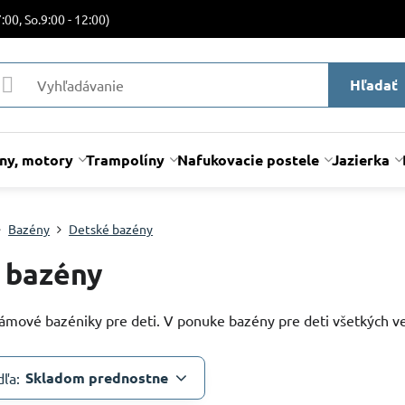
:00, So.9:00 - 12:00)
Hľadať
lny, motory
Trampolíny
Nafukovacie postele
Jazierka
Bazény
Detské bazény
 bazény
ámové bazéniky pre deti. V ponuke bazény pre deti všetkých ve
Skladom prednostne
dľa: