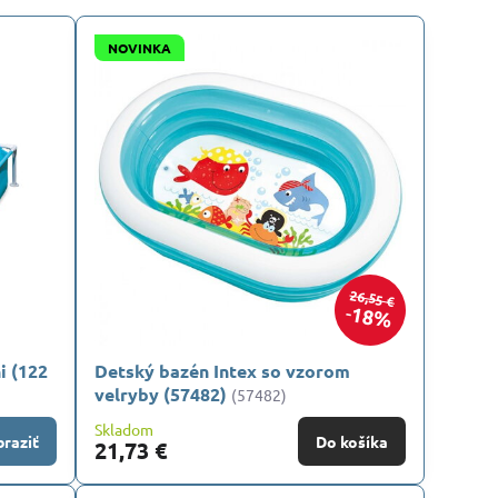
NOVINKA
26,55 €
18%
i (122
Detský bazén Intex so vzorom
velryby (57482)
(57482)
Skladom
raziť
Do košíka
21,73 €