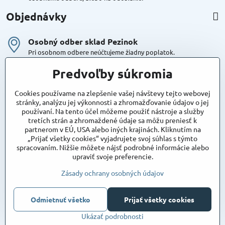
Objednávky
Osobný odber sklad Pezinok
Pri osobnom odbere neúčtujeme žiadny poplatok.
Kuriér DPD , Geis
Predvoľby súkromia
Cena za dopravu:
od 4,90 Eur s Dph
Cookies používame na zlepšenie vašej návštevy tejto webovej
stránky, analýzu jej výkonnosti a zhromažďovanie údajov o jej
používaní. Na tento účel môžeme použiť nástroje a služby
Maxstore
tretích strán a zhromaždené údaje sa môžu preniesť k
Bratislavská 79
partnerom v EÚ, USA alebo iných krajinách. Kliknutím na
Areál Satina
„Prijať všetky cookies“ vyjadrujete svoj súhlas s týmto
90201 Pezinok
spracovaním. Nižšie môžete nájsť podrobné informácie alebo
Poznámka:
vjazd do areálu z Bratislavskej ulice
upraviť svoje preferencie.
Súradnice pre GPS:
48°16'48.83"N, 17°15'39.45"E
Zásady ochrany osobných údajov
Odmietnuť všetko
Prijať všetky cookies
©
2026
Copyright
Predvoľby súkromia
Zásady ochrany osobných údajov
Ukázať podrobnosti
Vytvorené pomocou:
BiznisWeb.sk