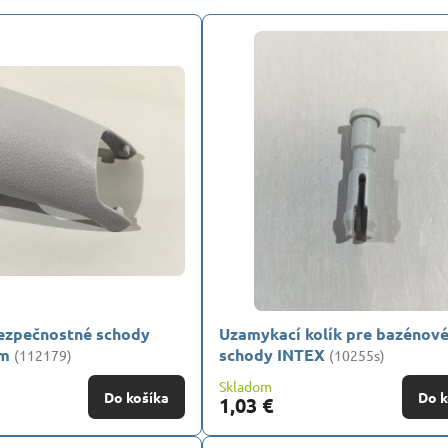
ezpečnostné schody
Uzamykací kolík pre bazénov
cm
schody INTEX
(112179)
(10255s)
Skladom
Do košíka
Do k
1,03 €