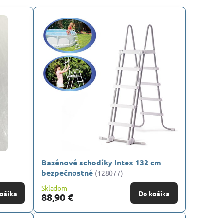
é
Bazénové schodíky Intex 132 cm
bezpečnostné
(128077)
Skladom
ošíka
Do košíka
88,90 €