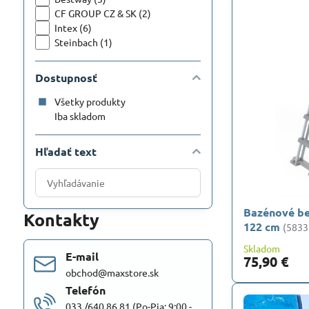
CF GROUP CZ & SK (2)
Intex (6)
Steinbach (1)
Dostupnosť
Všetky produkty
Iba skladom
Hľadať text
Prehľadať
výsledky
filtra
Bazénové be
Kontakty
fulltextom
122 cm
(5833
Skladom
E-mail
75,90 €
obchod@maxstore.sk
Telefón
033 /640 86 81 (Po-Pia: 9:00 -