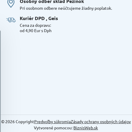
Osobný odber sklad Pezinok
Pri osobnom odbere neúčtujeme žiadny poplatok.
Kuriér DPD , Geis
Cena za dopravu:
od 4,90 Eur s Dph
©
2026
Copyright
Predvoľby súkromia
Zásady ochrany osobných údajov
Vytvorené pomocou:
BiznisWeb.sk