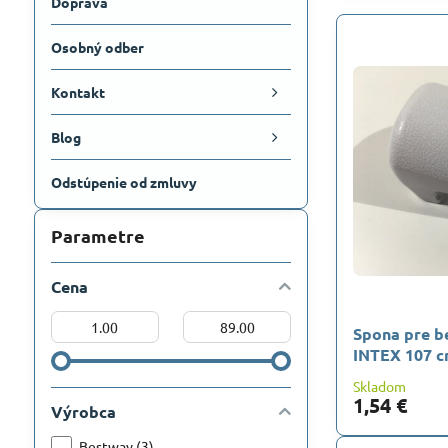
Doprava
Osobný odber
Kontakt
Blog
Odstúpenie od zmluvy
Parametre
Cena
Od:
Do:
Spona pre b
INTEX 107 
Skladom
1,54 €
Výrobca
Bestway (3)