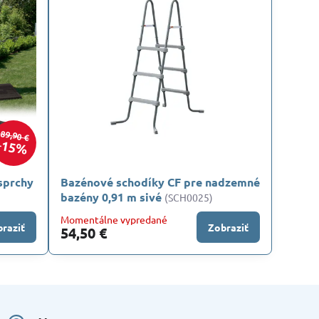
89,90 €
15%
sprchy
Bazénové schodíky CF pre nadzemné
bazény 0,91 m sivé
(SCH0025)
Momentálne vypredané
raziť
Zobraziť
54,50 €