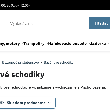
:00, So.9:00 - 12:00)
Hľadať
lny, motory
Trampolíny
Nafukovacie postele
Jazierka
Bazénové príslušenstvo
Bazénové schodíky
vé schodíky
y pre jednoduché vchádzanie a vychádzanie z Vášho bazéna.
Skladom prednostne
dľa: