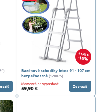
71,75 €
16%
Bazénové schodíky Intex 91 - 107 cm
30)
bezpečnostné
(128075)
Momentálne vypredané
raziť
Zobraziť
59,90 €