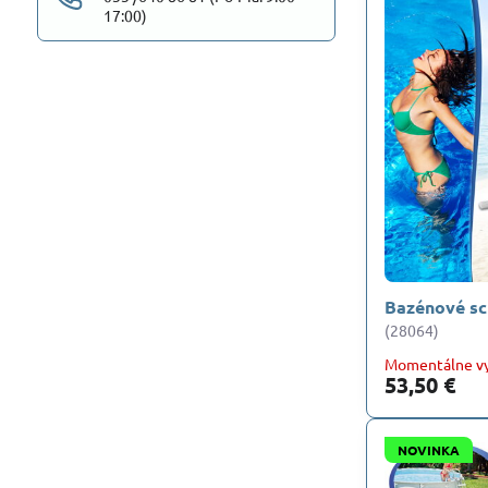
17:00)
Bazénové sc
(28064)
Momentálne v
53,50 €
NOVINKA