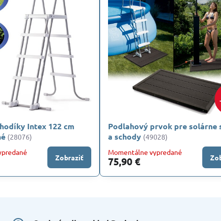
hodíky Intex 122 cm
Podlahový prvok pre solárne 
né
a schody
(28076)
(49028)
ypredané
Momentálne vypredané
Zobraziť
Zob
75,90 €