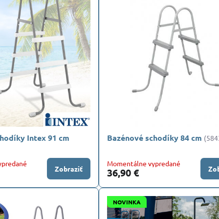
hodíky Intex 91 cm
Bazénové schodíky 84 cm
(584
ypredané
Momentálne vypredané
Zobraziť
Zob
36,90 €
NOVINKA