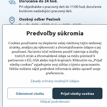
Doručenie do 24 hod​.
Pri objednávke v pracovný deň do 11:00 hod, doručenie
kuriérom nasledujúci pracovný deň.
Osobný odber Pezinok
Po – Pia 9:00 – 17:00 , Sobota 9:00 – 12:00
Možná platba kartou alebo v hotovosti. Bezproblémové a
Predvoľby súkromia
bezplatné parkovanie, možnosť doplniť objednávku alebo
dokúpiť tovar na mieste. Odborné poradenstvo
Cookies používame na zlepšenie vašej návštevy tejto webovej
Tovar na sklade:
stránky, analýzu jej výkonnosti a zhromažďovanie údajov o jej
používaní. Na tento účel môžeme použiť nástroje a služby
Dostupnosť:
Skladom
tretích strán a zhromaždené údaje sa môžu preniesť k
Takto označený tovar máme skutočne na sklade
partnerom v EÚ, USA alebo iných krajinách. Kliknutím na „Prijať
pripravený k osobnému odberu, alebo na odoslanie!
všetky cookies“ vyjadrujete svoj súhlas s týmto spracovaním.
Nižšie môžete nájsť podrobné informácie alebo upraviť svoje
Objednávky
preferencie.
Stav objednávky
Zásady ochrany osobných údajov
Odmietnuť všetko
Prijať všetky cookies
Ukázať podrobnosti