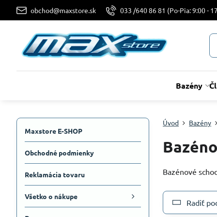
obchod@maxstore.sk
033 /640 86 81 (Po-Pia: 9:00 - 17
Bazény
Č
Úvod
Bazény
Maxstore E-SHOP
Bazéno
Obchodné podmienky
Bazénové schod
Reklamácia tovaru
Všetko o nákupe
Radiť po