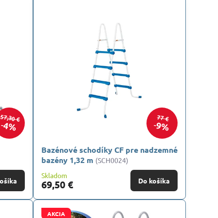
57,30 €
77 €
4%
9%
Bazénové schodíky CF pre nadzemné
bazény 1,32 m
(SCH0024)
Skladom
ošíka
Do košíka
69,50 €
AKCIA