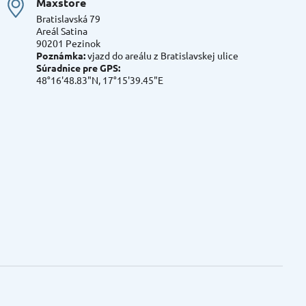
Maxstore
Bratislavská 79
Areál Satina
90201 Pezinok
Poznámka:
vjazd do areálu z Bratislavskej ulice
Súradnice pre GPS:
48°16'48.83"N, 17°15'39.45"E