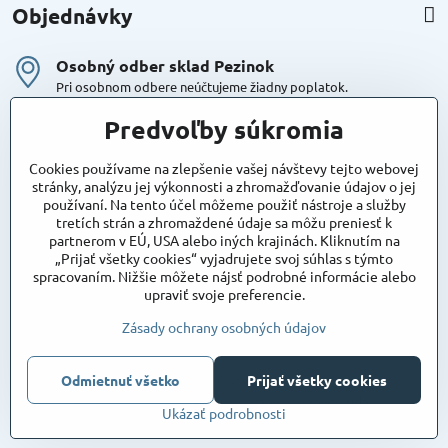
Objednávky
Osobný odber sklad Pezinok
Pri osobnom odbere neúčtujeme žiadny poplatok.
Kuriér DPD , Geis
Predvoľby súkromia
Cena za dopravu:
od 4,90 Eur s Dph
Cookies používame na zlepšenie vašej návštevy tejto webovej
stránky, analýzu jej výkonnosti a zhromažďovanie údajov o jej
používaní. Na tento účel môžeme použiť nástroje a služby
Maxstore
tretích strán a zhromaždené údaje sa môžu preniesť k
Bratislavská 79
partnerom v EÚ, USA alebo iných krajinách. Kliknutím na
Areál Satina
„Prijať všetky cookies“ vyjadrujete svoj súhlas s týmto
90201 Pezinok
spracovaním. Nižšie môžete nájsť podrobné informácie alebo
Poznámka:
vjazd do areálu z Bratislavskej ulice
upraviť svoje preferencie.
Súradnice pre GPS:
48°16'48.83"N, 17°15'39.45"E
Zásady ochrany osobných údajov
©
2026
Copyright
Odmietnuť všetko
Prijať všetky cookies
Predvoľby súkromia
Zásady ochrany osobných údajov
Ukázať podrobnosti
Vytvorené pomocou:
BiznisWeb.sk