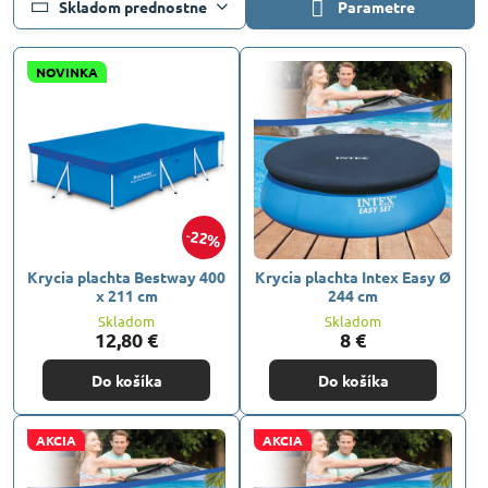
Skladom prednostne
Parametre
NOVINKA
22%
Krycia plachta Bestway 400
Krycia plachta Intex Easy Ø
x 211 cm
244 cm
Skladom
Skladom
12,80 €
8 €
Do košíka
Do košíka
AKCIA
AKCIA