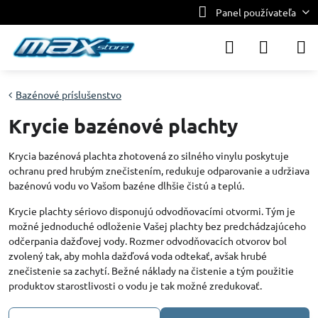
Panel používateľa
Bazénové príslušenstvo
Krycie bazénové plachty
Krycia bazénová plachta zhotovená zo silného vinylu poskytuje
ochranu pred hrubým znečistením, redukuje odparovanie a udržiava
bazénovú vodu vo Vašom bazéne dlhšie čistú a teplú.
Krycie plachty sériovo disponujú odvodňovacími otvormi. Tým je
možné jednoduché odloženie Vašej plachty bez predchádzajúceho
odčerpania dažďovej vody. Rozmer odvodňovacích otvorov bol
zvolený tak, aby mohla dažďová voda odtekať, avšak hrubé
znečistenie sa zachytí. Bežné náklady na čistenie a tým použitie
produktov starostlivosti o vodu je tak možné zredukovať.