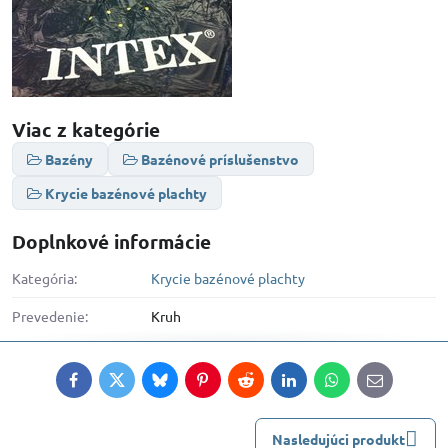
Viac z kategórie
Bazény
Bazénové príslušenstvo
Krycie bazénové plachty
Doplnkové informácie
Kategória:
Krycie bazénové plachty
Prevedenie:
Kruh
Facebook
Twitter
Bluesky
Pinterest
Reddit
LinkedIn
WhatsApp
E-
mail
Nasledujúci produkt