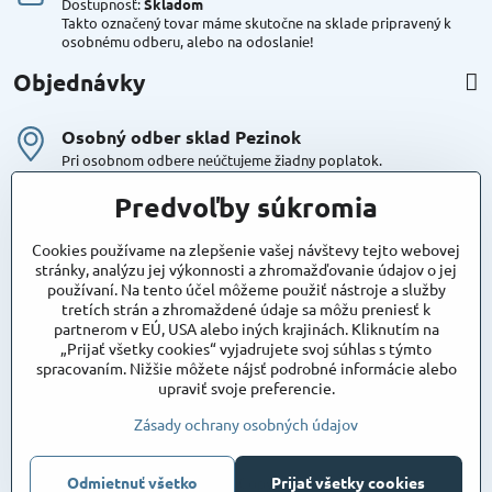
Dostupnosť:
Skladom
Takto označený tovar máme skutočne na sklade pripravený k
osobnému odberu, alebo na odoslanie!
Objednávky
Osobný odber sklad Pezinok
Pri osobnom odbere neúčtujeme žiadny poplatok.
Kuriér DPD , Geis
Predvoľby súkromia
Cena za dopravu:
od 4,90 Eur s Dph
Cookies používame na zlepšenie vašej návštevy tejto webovej
stránky, analýzu jej výkonnosti a zhromažďovanie údajov o jej
používaní. Na tento účel môžeme použiť nástroje a služby
Maxstore
tretích strán a zhromaždené údaje sa môžu preniesť k
Bratislavská 79
partnerom v EÚ, USA alebo iných krajinách. Kliknutím na
Areál Satina
„Prijať všetky cookies“ vyjadrujete svoj súhlas s týmto
90201 Pezinok
spracovaním. Nižšie môžete nájsť podrobné informácie alebo
Poznámka:
vjazd do areálu z Bratislavskej ulice
upraviť svoje preferencie.
Súradnice pre GPS:
48°16'48.83"N, 17°15'39.45"E
Zásady ochrany osobných údajov
Odmietnuť všetko
©
2026
Copyright
Prijať všetky cookies