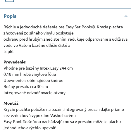
Popis
Rýchle a jednoduché riešenie pre Easy Set Pools®. Krycia plachta
zhotovená zo silného vinylu poskytuje
ochranu pred hrubým znečistením, redukuje odparovanie a udržiava
vodu vo Vašom bazéne dlhšie čistú a
teplú.
Prevedenie:
Vhodné pre bazény Intex Easy 244 cm
0,18 mm hrubá vinylová fólia
Upevnenie s obiehajúcou šnúrou
Bočný presah: cca 30 cm
Integrované odvodňovacie otvory
Montáž
Kryciu plachtu položte na bazén, integrovaný presah dajte priamo
cez vzduchovú vypuklinu Vášho bazénu
Easy-Pool. So šnúrou nachádzajúcou sa v presahu môžete plachtu
jednoducho a rýchlo upevniť.