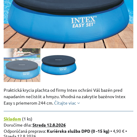
Praktická krycia plachta od firmy Intex ochráni Váš bazén pred
napadaním nečistôt a hmyzu. Vhodná na zakrytie bazénov Intex
Easy s priemerom 244 cm.
Čítajte viac
Skladom
(
1
ks)
Doručíme dňa:
Streda
12.8.2026
Kuriérska služba DPD (0 -15 kg)
•
4,90 €
•
Streda
12.8.2026