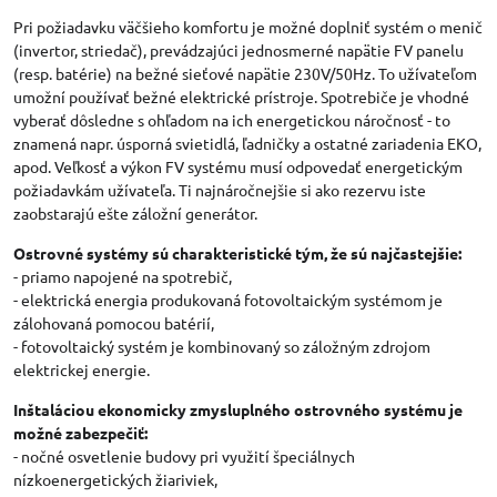
Pri požiadavku väčšieho komfortu je možné doplniť systém o menič
(invertor, striedač), prevádzajúci jednosmerné napätie FV panelu
(resp. batérie) na bežné sieťové napätie 230V/50Hz. To užívateľom
umožní používať bežné elektrické prístroje. Spotrebiče je vhodné
vyberať dôsledne s ohľadom na ich energetickou náročnosť - to
znamená napr. úsporná svietidlá, ľadničky a ostatné zariadenia EKO,
apod. Veľkosť a výkon FV systému musí odpovedať energetickým
požiadavkám užívateľa. Ti najnáročnejšie si ako rezervu iste
zaobstarajú ešte záložní generátor.
Ostrovné systémy sú charakteristické tým, že sú najčastejšie:
- priamo napojené na spotrebič,
- elektrická energia produkovaná fotovoltaickým systémom je
zálohovaná pomocou batérií,
- fotovoltaický systém je kombinovaný so záložným zdrojom
elektrickej energie.
Inštaláciou ekonomicky zmysluplného ostrovného systému je
možné zabezpečiť:
- nočné osvetlenie budovy pri využití špeciálnych
nízkoenergetických žiariviek,