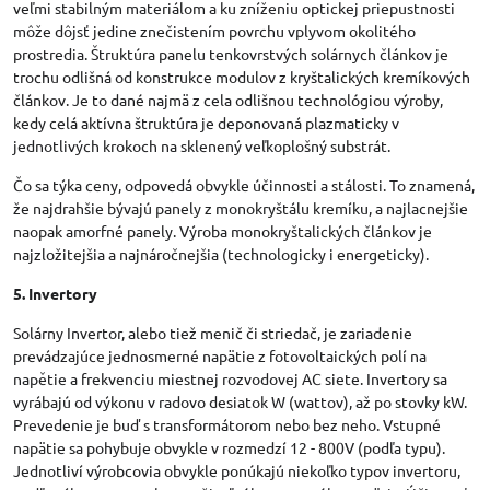
veľmi stabilným materiálom a ku zníženiu optickej priepustnosti
môže dôjsť jedine znečistením povrchu vplyvom okolitého
prostredia. Štruktúra panelu tenkovrstvých solárnych článkov je
trochu odlišná od konstrukce modulov z kryštalických kremíkových
článkov. Je to dané najmä z cela odlišnou technológiou výroby,
kedy celá aktívna štruktúra je deponovaná plazmaticky v
jednotlivých krokoch na sklenený veľkoplošný substrát.
Čo sa týka ceny, odpovedá obvykle účinnosti a stálosti. To znamená,
že najdrahšie bývajú panely z monokryštálu kremíku, a najlacnejšie
naopak amorfné panely. Výroba monokryštalických článkov je
najzložitejšia a najnáročnejšia (technologicky i energeticky).
5. Invertory
Solárny Invertor, alebo tiež menič či striedač, je zariadenie
prevádzajúce jednosmerné napätie z fotovoltaických polí na
napětie a frekvenciu miestnej rozvodovej AC siete. Invertory sa
vyrábajú od výkonu v radovo desiatok W (wattov), až po stovky kW.
Prevedenie je buď s transformátorom nebo bez neho. Vstupné
napätie sa pohybuje obvykle v rozmedzí 12 - 800V (podľa typu).
Jednotliví výrobcovia obvykle ponúkajú niekoľko typov invertoru,