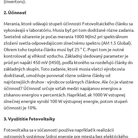
(invertoru).
2. Účinnosť
Merania, ktoré udávajú stupeň účinnosti Fotovoltaického článku sa
vykonávajú v laboratóriu. Musia byť pri tom dodržané rôzne zadania.
Svetelné ožiarenie je počas merania 1000 W/m2 pri spektrálnom
zložení svetla odpovedajúcom slnečnému spektru (AM 1.5 Global).
Okrem toho teplota článku musí byť 25 ° C. Popri tom je nutné
kontrolovať aj vlhkosť vzduchu. Základný sledovaný parameter je
prúd pri napätí 450 mV (I450), podľa ktorého sa rozdeľujú články do
základných skupín. Toto zadanie, ktoré musia všetci výrobcovia
dodržiavať, umožňuje porovnať rôzne solárne články od
najrôznejších druhov - výrobcov solárnych článkov. Ale čo je vlastne
účinnosť? Účinnosť určuje vzťah medzi napájanou energiou a
získanou energiou v percentách. Napríklad, ak 1000 W vstupnej
slnečnej energie vyrobí 100 W výstupnej energie, potom stupeň
účinnosti je 10%.
3. Využititie fotovoltaiky
Fotovoltaika sa v súčasnosti používa napríklad k realizácii
ostrovných systémov (zdroj energie pre miesta bez elektrického