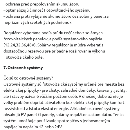
- ochrana pred prepólovaním akumulátoru
- optimalizujú činnosť Fotovoltaického systému
- ochrana proti vybíjaniu akumulátoru cez solárny panel za
nepriaznivých svetelných podmienok
Regulátor vyberáme podľa prúdu tečúceho z solárnych
fotovoltaických panelov, a podľa systémového napätia
(12,24,32,36,48V). Solárny regulátor je múdre vyberať s
dostatočnou rezervou pre prípadné rozširovanie výkonu
Fotovoltaického pole.
7. Ostrovné systémy
Čo sú to ostrovné systémy?
Ostrovné systémy sú fotovoltaické systémy určené pre miesta bez
elektrickej prípojky - pre chaty, záhradné domčeky, karavany, jachty,
ale i stavby užívané väčším počtom osôb. V dnešnej dobe už nie je
veľký problém dopriať užívateľom bez elektrickej prípojky komfort
nezávislosti a istotu vlastní energie. Základné ostrovné systémy
obsahujú FV panel či panely, solárny regulátor a akumulátor. Tento
systém umožňuje používanie spotrebičov s jednosmerným
napájacím napätím 12 nebo 24V.