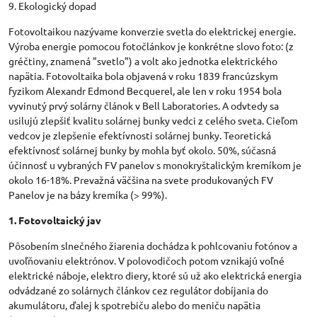
9. Ekologický dopad
Fotovoltaikou nazývame konverzie svetla do elektrickej energie.
Výroba energie pomocou fotočlánkov je konkrétne slovo foto: (z
gréčtiny, znamená "svetlo") a volt ako jednotka elektrického
napätia. Fotovoltaika bola objavená v roku 1839 francúzskym
fyzikom Alexandr Edmond Becquerel, ale len v roku 1954 bola
vyvinutý prvý solárny článok v Bell Laboratories. A odvtedy sa
usilujú zlepšiť kvalitu solárnej bunky vedci z celého sveta. Cieľom
vedcov je zlepšenie efektívnosti solárnej bunky. Teoretická
efektívnosť solárnej bunky by mohla byť okolo. 50%, súčasná
účinnosť u vybraných FV panelov s monokryštalickým kremíkom je
okolo 16-18%. Prevažná väčšina na svete produkovaných FV
Panelov je na bázy kremíka (> 99%).
1. Fotovoltaický jav
Pôsobením slnečného žiarenia dochádza k pohlcovaniu fotónov a
uvoľňovaniu elektrónov. V polovodičoch potom vznikajú voľné
elektrické náboje, elektro diery, ktoré sú už ako elektrická energia
odvádzané zo solárnych článkov cez regulátor dobíjania do
akumulátoru, ďalej k spotrebiču alebo do meniču napätia