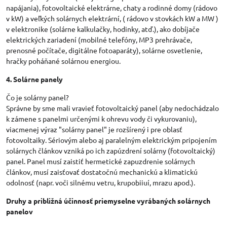
napájania), fotovoltaické elektrárne, chaty a rodinné domy (rádovo
v kW) a veľkých solárnych elektrární, ( rádovo v stovkách kW a MW )
v elektronike (solárne kalkulačky, hodinky, atď.), ako dobíjače
elektrických zariadení (mobilné telefóny, MP3 prehrávače,
prenosné počítače, digitálne fotoaparáty), solárne osvetlenie,
hračky poháňané solárnou energiou.
4. Solárne panely
Čo je solárny panel?
Správne by sme mali vravieť fotovoltaický panel (aby nedochádzalo
k zámene s panelmi určenými k ohrevu vody či vykurovaniu),
viacmenej výraz "solárny panel" je rozšírený i pre oblasť
fotovoltaiky. Sériovým alebo aj paralelným elektrickým pripojením
solárnych článkov vzniká po ich zapúzdrení solárny (fotovoltaický)
panel. Panel musí zaistiť hermetické zapuzdrenie solárnych
článkov, musí zaisťovať dostatočnú mechanickú a klimatickú
odolnosť (napr. voči silnému vetru, krupobiiuí, mrazu apod.).
Druhy a približná účinnosť priemyselne vyrábaných solárnych
panelov