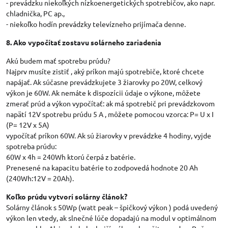
- prevádzku niekoľkých nízkoenergetických spotrebičov, ako napr.
chladnička, PC ap.,
- niekoľko hodín prevádzky televízneho prijímača denne.
8. Ako vypočítať zostavu solárneho zariadenia
Akú budem mať spotrebu prúdu?
Najprv musíte zistiť , aký príkon majú spotrebiče, ktoré chcete
napájať. Ak súčasne prevádzkujete 3 žiarovky po 20W, celkový
výkon je 60W. Ak nemáte k dispozícii údaje o výkone, môžete
zmerať prúd a výkon vypočítať: ak má spotrebič pri prevádzkovom
napätí 12V spotrebu prúdu 5 A , môžete pomocou vzorca: P= U x I
(P= 12V x 5A)
vypočítať príkon 60W. Ak sú žiarovky v prevádzke 4 hodiny, vyjde
spotreba prúdu:
60W x 4h = 240Wh ktorú čerpá z batérie.
Prenesené na kapacitu batérie to zodpovedá hodnote 20 Ah
(240Wh:12V = 20Ah).
Koľko prúdu vytvorí solárny článok?
Solárny článok s 50Wp (watt peak – špičkový výkon ) podá uvedený
výkon len vtedy, ak slnečné lúče dopadajú na modul v optimálnom