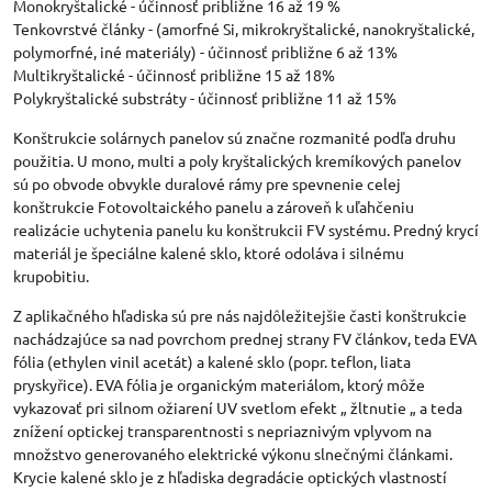
Monokryštalické - účinnosť približne 16 až 19 %
Tenkovrstvé články - (amorfné Si, mikrokryštalické, nanokryštalické,
polymorfné, iné materiály) - účinnosť približne 6 až 13%
Multikryštalické - účinnosť približne 15 až 18%
Polykryštalické substráty - účinnosť približne 11 až 15%
Konštrukcie solárnych panelov sú značne rozmanité podľa druhu
použitia. U mono, multi a poly kryštalických kremíkových panelov
sú po obvode obvykle duralové rámy pre spevnenie celej
konštrukcie Fotovoltaického panelu a zároveň k uľahčeniu
realizácie uchytenia panelu ku konštrukcii FV systému. Predný krycí
materiál je špeciálne kalené sklo, ktoré odoláva i silnému
krupobitiu.
Z aplikačného hľadiska sú pre nás najdôležitejšie časti konštrukcie
nachádzajúce sa nad povrchom prednej strany FV článkov, teda EVA
fólia (ethylen vinil acetát) a kalené sklo (popr. teflon, liata
pryskyřice). EVA fólia je organickým materiálom, ktorý môže
vykazovať pri silnom ožiarení UV svetlom efekt „ žltnutie „ a teda
znížení optickej transparentnosti s nepriaznivým vplyvom na
množstvo generovaného elektrické výkonu slnečnými článkami.
Krycie kalené sklo je z hľadiska degradácie optických vlastností