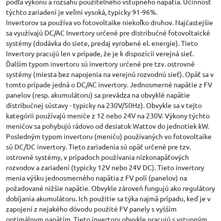
podľa výkonu a rozsahu použiteľného vstupného napätia. Účinnosť
týchto zariadení je veľmi vysoká, typicky 91-96%.
Invertorov sa používa vo fotovoltaike niekoľko druhov. Najčastejšie
sa využívajú DC/AC Invertory určené pre distribučné fotovoltaické
systémy (dodávka do siete, predaj vyrobené el. energie). Tieto
Invertory pracujú len v prípade, že je k dispozícii verejná sieť.
Ďalším typom invertoru sú invertory určené pre tzv. ostrovné
systémy (miesta bez napojenia na verejnú rozvodnú sieť). Opäť sa v
tomto prípade jedná o DC/AC invertory. Jednosmerné napätie z FV
panelov (resp. akumulátoru) sa prevádza na obvyklé napätie
distribučnej sústavy - typicky na 230V/50Hz). Obvykle sa v tejto
kategórii používajú meniče z 12 nebo 24V na 230V. Výkony týchto
meničov sa pohybujú rádovo od desiatok Wattov do jednotiek kW.
Posledným typom invertoru (meniču) používaných vo fotovoltaike
sú DC/DC invertory. Tieto zariadenia sú opäť určené pre tzv.
ostrovné systémy, v prípadoch používania nízkonapäťových
rozvodov a zariadení (typicky 12V nebo 24V DC). Tieto invertory
menia výšku jednosmerného napätia z FV polí (panelov) na
požadované nižšie napätie. Obvykle zároveň fungujú ako regulátory
dobíjania akumulátoru. Ich použitie sa týka najmä prípadu, keď je v
zapojení z nejakého dôvodu použité FV panely s vyšším
optimálnym napätím. Tieto invertory obvykle pracujú s vstupným