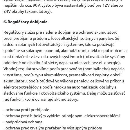
napätím do cca. 90V, výstup býva nastaviteľný buď pre 12V aleebo
24V okruhy (akumulátory).
6. Regulátory dobíjania
Regulátory slúžia pre riadené dobíjanie a ochranu akumulátoru
proti prebíjaniu prúdom z fotovoltaických solárnych panelov. Sú
srdcom solárnych fotovoltaických systémov, kde sa používajú
spoločne so solárnymi panelmi, akumulátormi, elektrospotrebičmi a
so striedačmi - v tzv. ostrovných systémoch (fotovoltaické systémy
oddelené od distribuční siete, napr. na miestach bez el. energie).
Vhodný regulátor volíme podľa pracovného (nominálneho) napätia
v systéme, podľa typu akumulátoru, premenlivosti teploty v okolí
akumulátoru, podľa prúdového výkonu panelov, celkového príkonu
elektrospotrebičov a podľa nároku na automatizáciu obsluhy a
sledovanie funkcie Fotovoltaického systému. Ďalej môžu zaisťovať
rad funkcií, ktoré ochraňujú akumulátory.
- ochrana proti prebíjanie
- ochrana pred hlbokým vybitím pripojenými elektrospotrebičmi
- nadprúdová ochrana
- ochrana pred trvalým preťažením výstupným prúdom