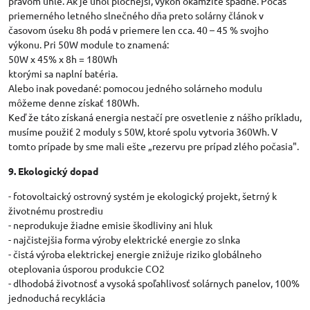
pravom uhle. Ak je uhol plochejší, výkon okamžite spadne. Počas
priemerného letného slnečného dňa preto solárny článok v
časovom úseku 8h podá v priemere len cca. 40 – 45 % svojho
výkonu. Pri 50W module to znamená:
50W x 45% x 8h = 180Wh
ktorými sa naplní batéria.
Alebo inak povedané: pomocou jedného solárneho modulu
môžeme denne získať 180Wh.
Keď že táto získaná energia nestačí pre osvetlenie z nášho príkladu,
musíme použiť 2 moduly s 50W, ktoré spolu vytvoria 360Wh. V
tomto prípade by sme mali ešte „rezervu pre prípad zlého počasia".
9. Ekologický dopad
- fotovoltaický ostrovný systém je ekologický projekt, šetrný k
životnému prostrediu
- neprodukuje žiadne emisie škodliviny ani hluk
- najčistejšia forma výroby elektrické energie zo slnka
- čistá výroba elektrickej energie znižuje riziko globálneho
oteplovania úsporou produkcie CO2
- dlhodobá životnosť a vysoká spoľahlivosť solárnych panelov, 100%
jednoduchá recyklácia