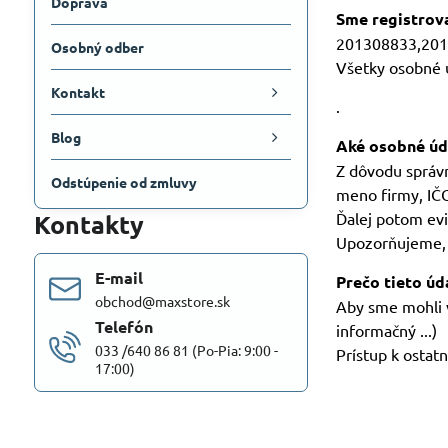
Doprava
Sme registrov
201308833,20
Osobný odber
Všetky osobné ú
Kontakt
.
Blog
Aké osobné úd
Z dôvodu správ
Odstúpenie od zmluvy
meno firmy, IČO
Kontakty
Ďalej potom evi
Upozorňujeme, 
E-mail
Prečo tieto ú
obchod@maxstore.sk
Aby sme mohli v
Telefón
informačný ...)
033 /640 86 81 (Po-Pia: 9:00 -
Prístup k ostat
17:00)