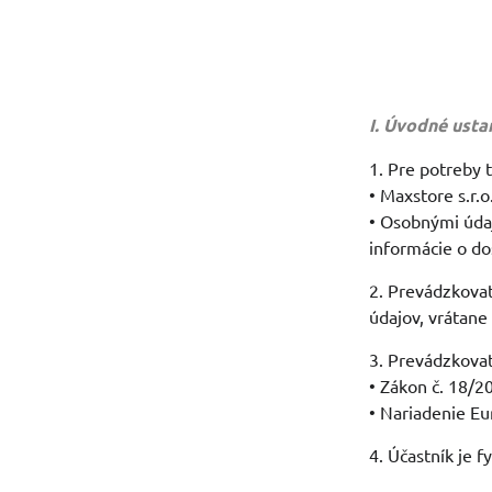
I. Úvodné ust
1. Pre potreby 
• Maxstore s.r.
• Osobnými údaj
informácie o do
2. Prevádzkova
údajov, vrátane
3. Prevádzkovat
• Zákon č. 18/2
• Nariadenie Eu
4. Účastník je 