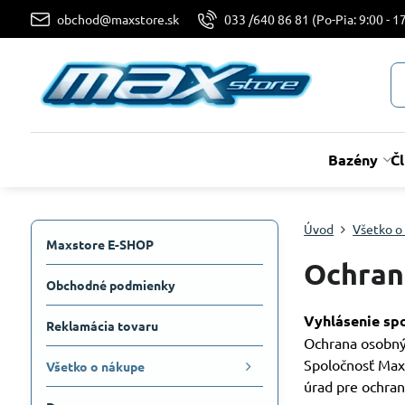
obchod@maxstore.sk
033 /640 86 81 (Po-Pia: 9:00 - 17
Bazény
Č
Úvod
Všetko o
Maxstore E-SHOP
Ochran
Obchodné podmienky
Vyhlásenie spo
Reklamácia tovaru
Ochrana osobný
Spoločnosť Maxs
Všetko o nákupe
úrad pre ochran