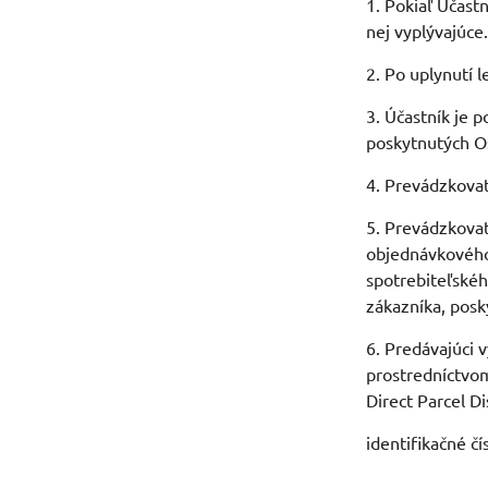
1. Pokiaľ Účast
nej vyplývajúce
2. Po uplynutí 
3. Účastník je 
poskytnutých O
4. Prevádzkovat
5. Prevádzkovat
objednávkového
spotrebiteľskéh
zákazníka, posk
6. Predávajúci 
prostredníctvom
Direct Parcel Dis
identifikačné čí