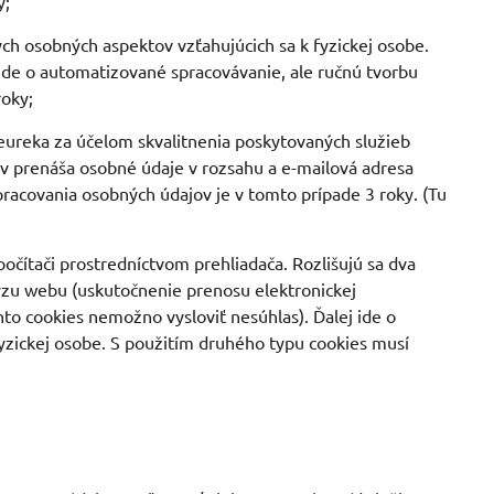
y;
ch osobných aspektov vzťahujúcich sa k fyzickej osobe.
ejde o automatizované spracovávanie, ale ručnú tvorbu
roky;
Heureka za účelom skvalitnenia poskytovaných služieb
v prenáša osobné údaje v rozsahu a e-mailová adresa
spracovania osobných údajov je v tomto prípade 3 roky. (Tu
čítači prostredníctvom prehliadača. Rozlišujú sa dva
ýzu webu (uskutočnenie prenosu elektronickej
to cookies nemožno vysloviť nesúhlas). Ďalej ide o
fyzickej osobe. S použitím druhého typu cookies musí