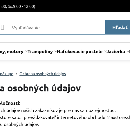
:00, So.9:00 - 12:00)
Hľadať
lny, motory
Trampolíny
Nafukovacie postele
Jazierka
 nákupe
Ochrana osobných údajov
a osobných údajov
ločnosti:
ch údajov našich zákazníkov je pre nás samozrejmosťou.
tore s.r.o., prevádzkovateľ internetového obchodu Maxstore.sk 
u osobných údajov.