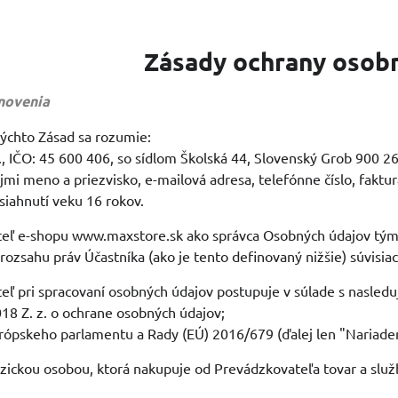
Zásady ochrany osob
anovenia
týchto Zásad sa rozumie:
o., IČO: 45 600 406, so sídlom Školská 44, Slovenský Grob 900 2
mi meno a priezvisko, e-mailová adresa, telefónne číslo, faktur
siahnutí veku 16 rokov.
teľ e-shopu www.maxstore.sk ako správca Osobných údajov tým
 rozsahu práv Účastníka (ako je tento definovaný nižšie) súvisi
eľ pri spracovaní osobných údajov postupuje v súlade s nasled
018 Z. z. o ochrane osobných údajov;
rópskeho parlamentu a Rady (EÚ) 2016/679 (ďalej len "Nariaden
fyzickou osobou, ktorá nakupuje od Prevádzkovateľa tovar a služ