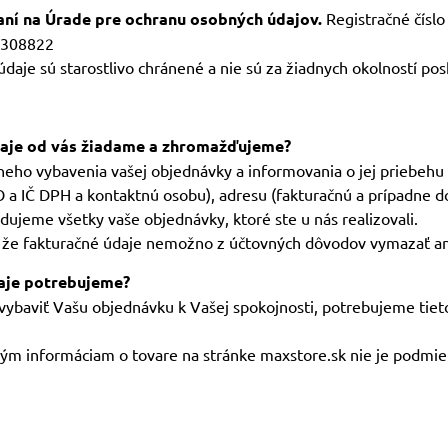
aní na Úrade pre ochranu osobných údajov.
Registračné číslo
1308822
daje sú starostlivo chránené a nie sú za žiadnych okolností pos
aje od vás žiadame a zhromažďujeme?
neho vybavenia vašej objednávky a informovania o jej priebe
 a IČ DPH a kontaktnú osobu), adresu (fakturačnú a prípadne do
dujeme všetky vaše objednávky, ktoré ste u nás realizovali.
že fakturačné údaje nemožno z účtovných dôvodov vymazať an
daje potrebujeme?
ybaviť Vašu objednávku k Vašej spokojnosti, potrebujeme tieto
ným informáciam o tovare na stránke maxstore.sk nie je podmie