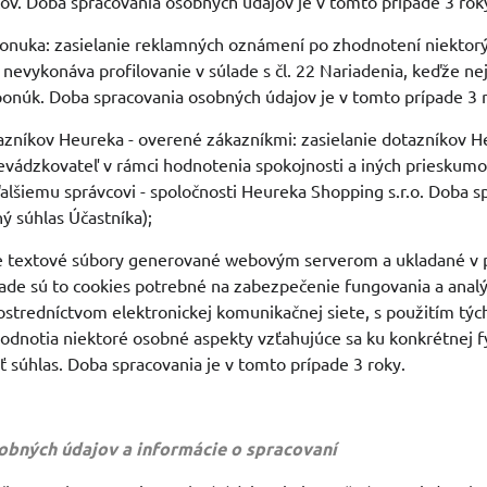
ov. Doba spracovania osobných údajov je v tomto prípade 3 rok
ponuka: zasielanie reklamných oznámení po zhodnotení niektorý
nevykonáva profilovanie v súlade s čl. 22 Nariadenia, keďže n
ponúk. Doba spracovania osobných údajov je v tomto prípade 3 
tazníkov Heureka - overené zákazníkmi: zasielanie dotazníkov 
vádzkovateľ v rámci hodnotenia spokojnosti a iných prieskumo
 ďalšiemu správcovi - spoločnosti Heureka Shopping s.r.o. Doba 
ný súhlas Účastníka);
ke textové súbory generované webovým serverom a ukladané v po
ade sú to cookies potrebné na zabezpečenie fungovania a anal
stredníctvom elektronickej komunikačnej siete, s použitím tých
hodnotia niektoré osobné aspekty vzťahujúce sa ku konkrétnej 
iť súhlas. Doba spracovania je v tomto prípade 3 roky.
sobných údajov a informácie o spracovaní