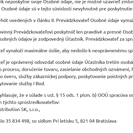
ník neposkytne svoje Osobné údaje, nie je možné uzavrieť zmlu
. Osobné údaje sú v tejto súvislosti nevyhnutné pre poskytnuti
lehôt uvedených v článku II. Prevádzkovateľ Osobné údaje vym
povinný Prevádzkovateľovi poskytnúť len pravdivé a presné Osob
sobných údajov je zodpovedný Účastník. Prevádzkovateľ za spr
eľ vynaloží maximálne úsilie, aby nedošlo k neoprávnenému sp
eľ je oprávnený odovzdať osobné údaje Účastníka tretím osobá
 procesu, doručenie tovaru, zasielanie obchodných oznámení, 
o úveru, služby zákazníckej podpory, poskytovanie poistných pr
ytovanie služby I Bod.
vyhlasuje, že v súlade s ust. § 15 ods. 1 písm. b) OOÚ spracúva
 týchto sprostredkovateľov:
tribution SK, s.r.o.,
slo 35 834 498, so sídlom Pri letisku 5, 821 04 Bratislava