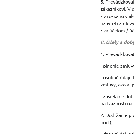
5. Prevádzkovat
zákazníkovi. V 
• v rozsahu v a
uzavretí zmluvy
• za účelom / úč
II. Účely a do
1. Prevádzkovat
- plnenie zmluv
- osobné údaje
zmluvy, ako aj 
- zasielanie do
nadväznosti na 
2. Dodržanie pr
pod.);
- daňový doklad