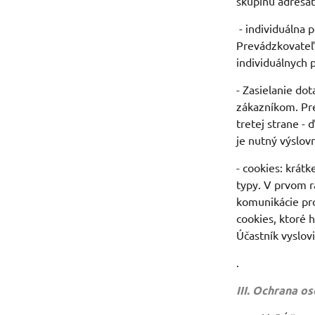
skupinu adresát
- individuálna 
Prevádzkovateľ 
individuálnych 
- Zasielanie do
zákazníkom. Pre
tretej strane -
je nutný výslov
- cookies: krát
typy. V prvom r
komunikácie pro
cookies, ktoré 
Účastník vyslov
.
III. Ochrana o