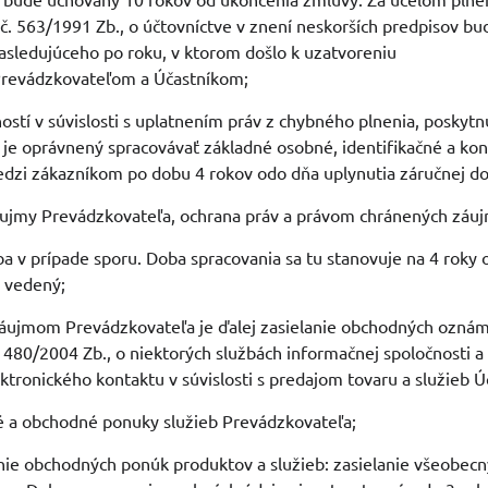
č. 563/1991 Zb., o účtovníctve v znení neskorších predpisov 
asledujúceho po roku, v ktorom došlo k uzatvoreniu
revádzkovateľom a Účastníkom;
ností v súvislosti s uplatnením práv z chybného plnenia, poskytn
je oprávnený spracovávať základné osobné, identifikačné a kont
dzi zákazníkom po dobu 4 rokov odo dňa uplynutia záručnej do
ujmy Prevádzkovateľa, ochrana práv a právom chránených záu
ba v prípade sporu. Doba spracovania sa tu stanovuje na 4 roky 
r vedený;
ujmom Prevádzkovateľa je ďalej zasielanie obchodných oznámen
. 480/2004 Zb., o niektorých službách informačnej spoločnosti a
ktronického kontaktu v súvislosti s predajom tovaru a služieb Ú
é a obchodné ponuky služieb Prevádzkovateľa;
anie obchodných ponúk produktov a služieb: zasielanie všeobe