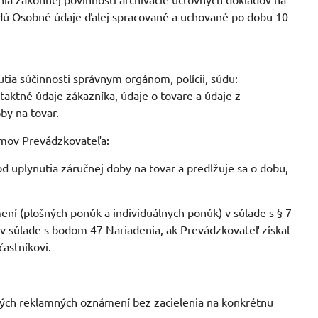
budú Osobné údaje ďalej spracované a uchované po dobu 10
utia súčinnosti správnym orgánom, polícii, súdu:
aktné údaje zákazníka, údaje o tovare a údaje z
by na tovar.
jmov Prevádzkovateľa:
od uplynutia záručnej doby na tovar a predlžuje sa o dobu,
í (plošných ponúk a individuálnych ponúk) v súlade s § 7
 v súlade s bodom 47 Nariadenia, ak Prevádzkovateľ získal
častníkovi.
cných reklamných oznámení bez zacielenia na konkrétnu