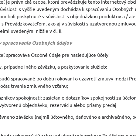
eľ je právnická osoba, ktorá prevádzkuje tento internetový ob
súvislosti s vyššie uvedeným dochádza k spracúvaniu Osobných 
kom boli poskytnuté v súvislosti s objednávkou produktov a / al
 s Prevádzkovateľom, ako aj v súvislosti s uzatvorenou zmluvou
elmi uvedenými nižšie v čl. II.
by spracovania Osobných údajov
eľ spracováva Osobné údaje pre nasledujúce účely:
y, prípadne iného záväzku, a poskytovanie služieb:
 budú spracované po dobu rokovaní o uzavretí zmluvy medzi Pr
počas trvania zmluvného vzťahu;
tazníkov spokojnosti: zasielanie dotazníkov spokojnosti za účel
vytvorenú objednávku, rezerváciu alebo priamy predaj
ávneho záväzku (najmä účtovného, daňového a archivačného, po
 bude uchovaný 10 rokov od ukončenia zmluvy: Za účelom plnen