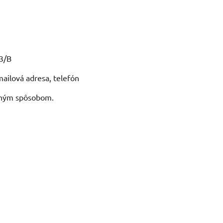
63/B
ailová adresa, telefón
vaným spôsobom.