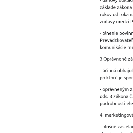
základe zákona 
rokov od roka n
zmluvy medzi P
- plnenie povin
Prevádzkovateľ 
komunikácie me
3.Oprávnené zá
- účinná obhajo
po ktorú je spo
- oprávneným zá
ods. 3 zákona č
podrobnosti ele
4. marketingov
- plošné zasiel