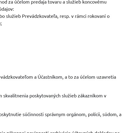
chod za účelom predaja tovaru a služieb koncovému
údajov:
ebo služieb Prevádzkovateľa, resp. v rámci rokovaní o
;
evádzkovateľom a Účastníkom, a to za účelom uzavretia
om skvalitnenia poskytovaných služieb zákazníkom v
skytnutie súčinnosti správnym orgánom, polícii, súdom, a
ia zákonnej povinnosti archivácie účtovných dokladov na