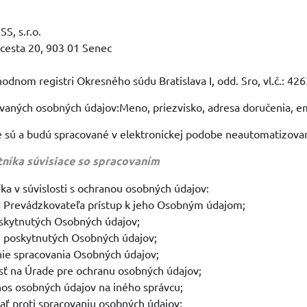
, s.r.o.
á cesta 20, 903 01 Senec
1
odnom registri Okresného súdu Bratislava I, odd. Sro, vl.č.: 42
aných osobných údajov:Meno, priezvisko, adresa doručenia, em
e sú a budú spracované v elektronickej podobe neautomatizo
tníka súvisiace so spracovaním
íka v súvislosti s ochranou osobných údajov:
d Prevádzkovateľa prístup k jeho Osobným údajom;
oskytnutých Osobných údajov;
e poskytnutých Osobných údajov;
ie spracovania Osobných údajov;
sť na Úrade pre ochranu osobných údajov;
nos osobných údajov na iného správcu;
ať proti spracovaniu osobných údajov;