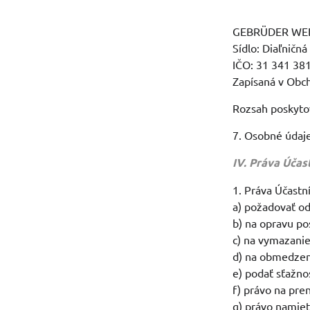
GEBRÜDER WEISS
Sídlo: Diaľničn
IČO: 31 341 38
Zapísaná v Obch
Rozsah poskytov
7. Osobné údaj
IV. Práva Účas
1. Práva Účastn
a) požadovať o
b) na opravu p
c) na vymazani
d) na obmedzen
e) podať sťažno
f) právo na pre
g) právo namiet