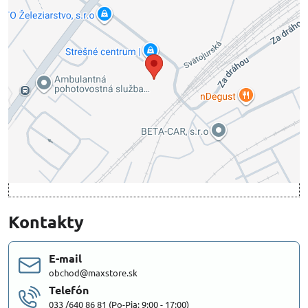
Externý obsah je blokovaný Voľbami
súkromia
Prajete si načítať externý obsah?
Povoliť tentokrát
Povoliť a zapamätať - súhlas s druhom cookie:
Funkčné
Otvoriť obsah v novom okne
Kontakty
E-mail
obchod@maxstore.sk
Telefón
033 /640 86 81 (Po-Pia: 9:00 - 17:00)