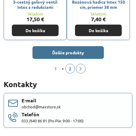
3-cestný guľový ventil
Bazénová hadica Intex 150
Intex s redukciami
cm, priemer 38 mm
Skladom
Skladom
17,50 €
7,40 €
Do košíka
Do košíka
Ďalšie produkty
1
2
Kontakty
E-mail
obchod@maxstore.sk
Telefón
033 /640 86 81 (Po-Pia: 9:00 - 17:00)