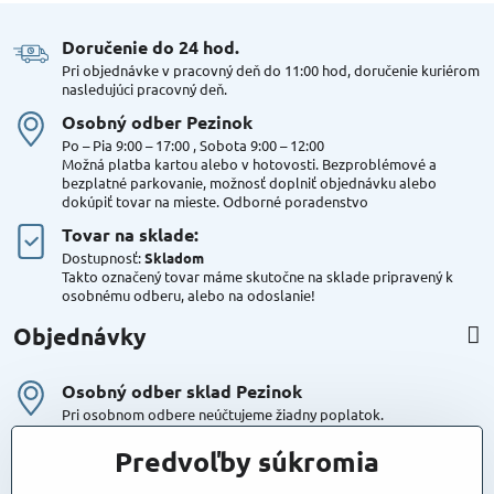
Doručenie do 24 hod​.
Pri objednávke v pracovný deň do 11:00 hod, doručenie kuriérom
nasledujúci pracovný deň.
Osobný odber Pezinok
Po – Pia 9:00 – 17:00 , Sobota 9:00 – 12:00
Možná platba kartou alebo v hotovosti. Bezproblémové a
bezplatné parkovanie, možnosť doplniť objednávku alebo
dokúpiť tovar na mieste. Odborné poradenstvo
Tovar na sklade:
Dostupnosť:
Skladom
Takto označený tovar máme skutočne na sklade pripravený k
osobnému odberu, alebo na odoslanie!
Objednávky
Osobný odber sklad Pezinok
Pri osobnom odbere neúčtujeme žiadny poplatok.
Kuriér DPD , Geis
Predvoľby súkromia
Cena za dopravu:
od 4,90 Eur s Dph