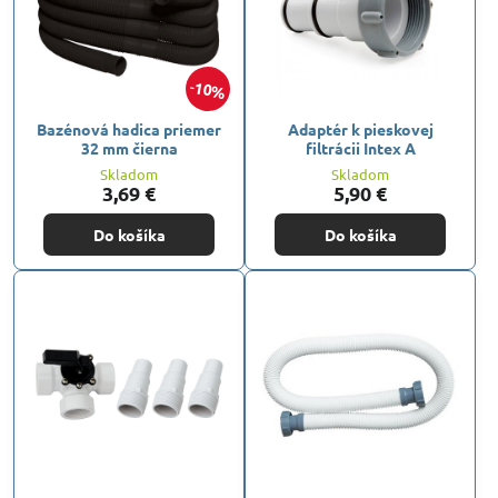
10%
Bazénová hadica priemer
Adaptér k pieskovej
32 mm čierna
filtrácii Intex A
Skladom
Skladom
3,69 €
5,90 €
Do košíka
Do košíka