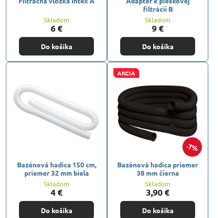
Filtračná vložka Intex A
Adaptér k pieskovej
filtrácii B
Skladom
Skladom
6 €
9 €
Do košíka
Do košíka
AKCIA
7%
Bazénová hadica 150 cm,
Bazénová hadica priemer
priemer 32 mm biela
38 mm čierna
Skladom
Skladom
4 €
3,90 €
Do košíka
Do košíka