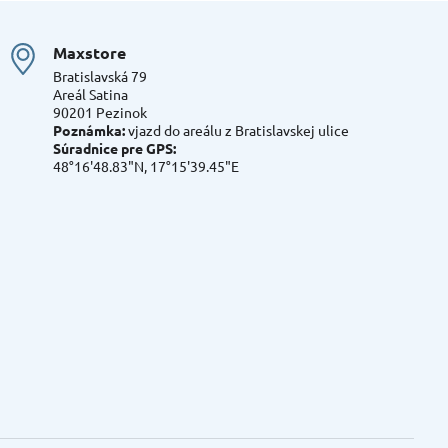
Maxstore
Bratislavská 79
Areál Satina
90201 Pezinok
Poznámka:
vjazd do areálu z Bratislavskej ulice
Súradnice pre GPS:
48°16'48.83"N, 17°15'39.45"E