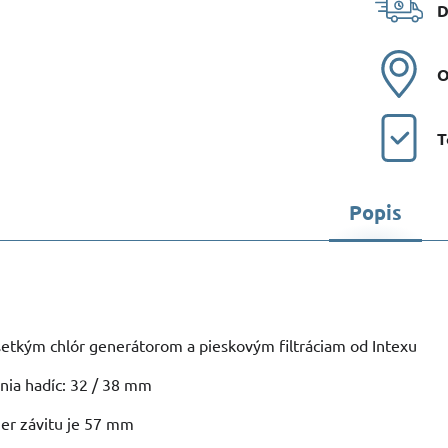
D
O
T
Popis
etkým chlór generátorom a pieskovým filtráciam od Intexu
nia hadíc: 32 / 38 mm
er závitu je 57 mm