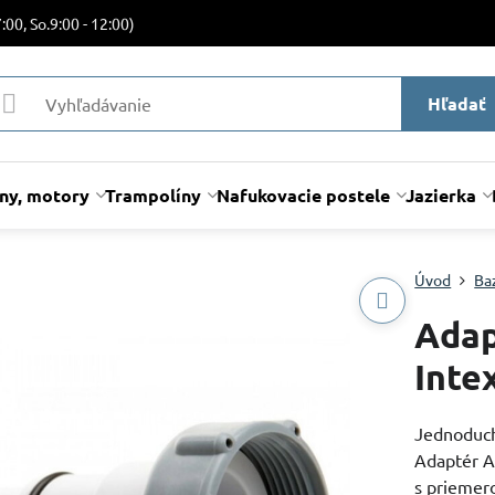
:00, So.9:00 - 12:00)
Hľadať
lny, motory
Trampolíny
Nafukovacie postele
Jazierka
Úvod
Ba
Adap
Inte
Jednoduch
Adaptér A
s prieme