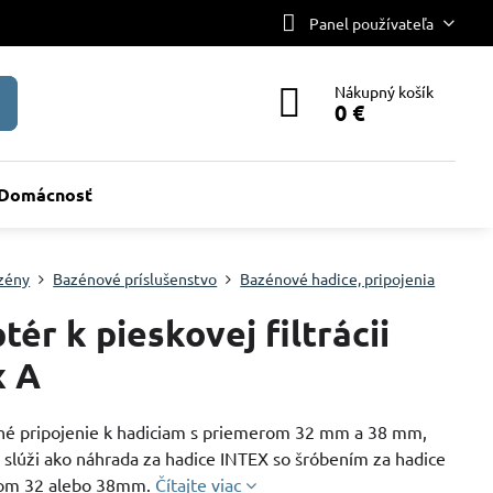
Panel používateľa
Nákupný košík
0 €
Domácnosť
zény
Bazénové príslušenstvo
Bazénové hadice, pripojenia
tér k pieskovej filtrácii
x A
é pripojenie k hadiciam s priemerom 32 mm a 38 mm,
 slúži ako náhrada za hadice INTEX so šróbením za hadice
rom 32 alebo 38mm.
Čítajte viac