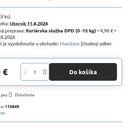
(
4
ks)
 dňa:
Utorok
11.8.2026
Kuriérska služba DPD (0 -15 kg)
•
4,90 €
•
.8.2026
Maxstore
(Osobný odber
 €
Do košíka
 pes
Doručenia
tu:
110849
tex