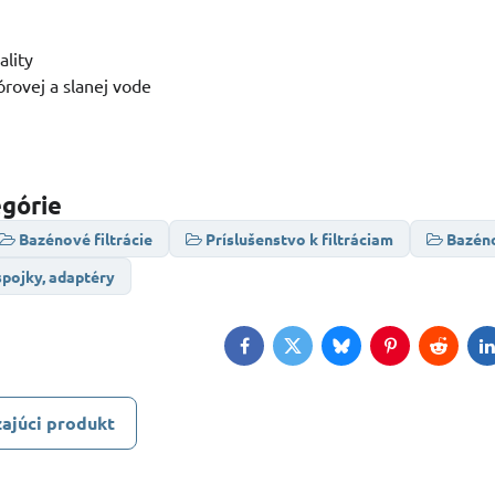
ality
órovej a slanej vode
egórie
Bazénové filtrácie
Príslušenstvo k filtráciam
Bazéno
spojky, adaptéry
Facebook
Twitter
Bluesky
Pinterest
Reddit
L
ajúci produkt