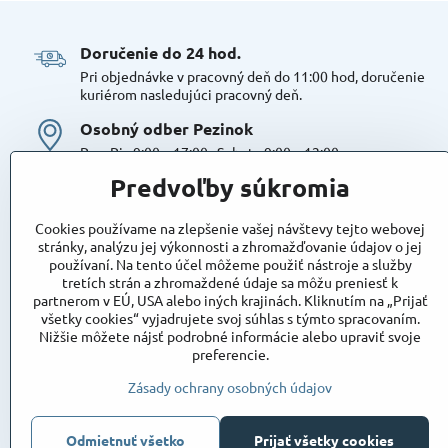
Doručenie do 24 hod​.
Pri objednávke v pracovný deň do 11:00 hod, doručenie
kuriérom nasledujúci pracovný deň.
Osobný odber Pezinok
Po – Pia 9:00 – 17:00 , Sobota 9:00 – 12:00
Možná platba kartou alebo v hotovosti. Bezproblémové a
Predvoľby súkromia
bezplatné parkovanie, možnosť doplniť objednávku alebo
dokúpiť tovar na mieste. Odborné poradenstvo
Cookies používame na zlepšenie vašej návštevy tejto webovej
Tovar na sklade:
stránky, analýzu jej výkonnosti a zhromažďovanie údajov o jej
používaní. Na tento účel môžeme použiť nástroje a služby
Dostupnosť:
Skladom
tretích strán a zhromaždené údaje sa môžu preniesť k
Takto označený tovar máme skutočne na sklade
partnerom v EÚ, USA alebo iných krajinách. Kliknutím na „Prijať
pripravený k osobnému odberu, alebo na odoslanie!
všetky cookies“ vyjadrujete svoj súhlas s týmto spracovaním.
Nižšie môžete nájsť podrobné informácie alebo upraviť svoje
Objednávky
preferencie.
Stav objednávky
Zásady ochrany osobných údajov
Odmietnuť všetko
Prijať všetky cookies