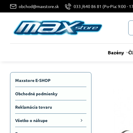
obchod@maxstore.sk
033 /640 86 81 (Po-Pia: 9:00 - 17
Bazény
Č
Maxstore E-SHOP
Obchodné podmienky
Reklamácia tovaru
Všetko o nákupe