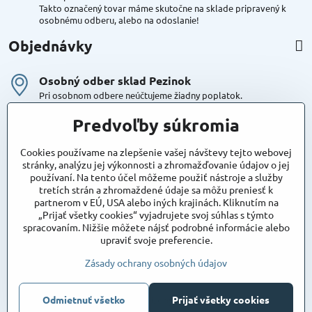
Takto označený tovar máme skutočne na sklade pripravený k
osobnému odberu, alebo na odoslanie!
Objednávky
Osobný odber sklad Pezinok
Pri osobnom odbere neúčtujeme žiadny poplatok.
Kuriér DPD , Geis
Predvoľby súkromia
Cena za dopravu:
od 4,90 Eur s Dph
Cookies používame na zlepšenie vašej návštevy tejto webovej
stránky, analýzu jej výkonnosti a zhromažďovanie údajov o jej
používaní. Na tento účel môžeme použiť nástroje a služby
Maxstore
tretích strán a zhromaždené údaje sa môžu preniesť k
Bratislavská 79
partnerom v EÚ, USA alebo iných krajinách. Kliknutím na
Areál Satina
„Prijať všetky cookies“ vyjadrujete svoj súhlas s týmto
90201 Pezinok
spracovaním. Nižšie môžete nájsť podrobné informácie alebo
Poznámka:
vjazd do areálu z Bratislavskej ulice
upraviť svoje preferencie.
Súradnice pre GPS:
48°16'48.83"N, 17°15'39.45"E
Zásady ochrany osobných údajov
Odmietnuť všetko
©
2026
Copyright
Prijať všetky cookies