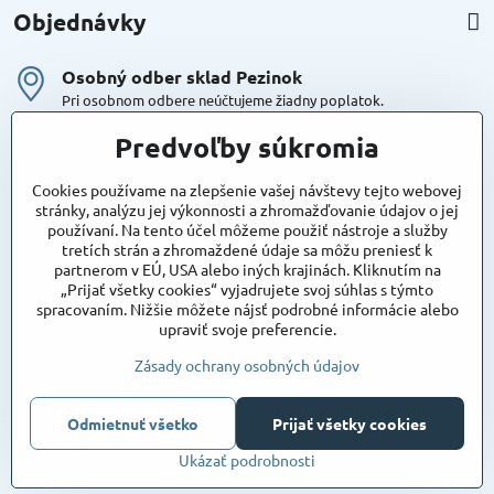
Objednávky
Osobný odber sklad Pezinok
Pri osobnom odbere neúčtujeme žiadny poplatok.
Kuriér DPD , Geis
Predvoľby súkromia
Cena za dopravu:
od 4,90 Eur s Dph
Cookies používame na zlepšenie vašej návštevy tejto webovej
stránky, analýzu jej výkonnosti a zhromažďovanie údajov o jej
používaní. Na tento účel môžeme použiť nástroje a služby
Maxstore
tretích strán a zhromaždené údaje sa môžu preniesť k
Bratislavská 79
partnerom v EÚ, USA alebo iných krajinách. Kliknutím na
Areál Satina
„Prijať všetky cookies“ vyjadrujete svoj súhlas s týmto
90201 Pezinok
spracovaním. Nižšie môžete nájsť podrobné informácie alebo
Poznámka:
vjazd do areálu z Bratislavskej ulice
upraviť svoje preferencie.
Súradnice pre GPS:
48°16'48.83"N, 17°15'39.45"E
Zásady ochrany osobných údajov
Odmietnuť všetko
Prijať všetky cookies
©
2026
Copyright
Predvoľby súkromia
Zásady ochrany osobných údajov
Ukázať podrobnosti
Vytvorené pomocou:
BiznisWeb.sk