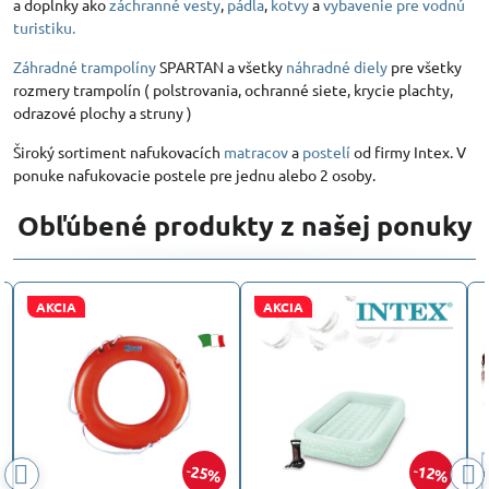
a doplnky ako
záchranné vesty
,
pádla
,
kotvy
a
vybavenie pre vodnú
turistiku.
Záhradné trampolíny
SPARTAN a všetky
náhradné diely
pre všetky
rozmery trampolín ( polstrovania, ochranné siete, krycie plachty,
odrazové plochy a struny )
Široký sortiment nafukovacích
matracov
a
postelí
od firmy Intex. V
ponuke nafukovacie postele pre jednu alebo 2 osoby.
Obľúbené produkty z našej ponuky
AKCIA
12%