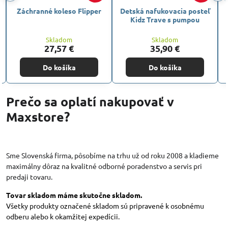
Detská nafukovacia posteľ
Nafukovací set Intex
Zim
Kidz Trave s pumpou
matrac + pumpa + 2x
vankúš (152 x 203 x 25 cm)
Skladom
Skladom
35,90 €
25,90 €
Do košíka
Do košíka
Prečo sa oplatí nakupovať v
Maxstore?
Sme Slovenská firma, pôsobíme na trhu už od roku 2008 a kladieme
maximálny dôraz na kvalitné odborné poradenstvo a servis pri
predaji tovaru.
Tovar skladom máme skutočne skladom.
Všetky produkty označené skladom sú pripravené k osobnému
odberu alebo k okamžitej expedícii.