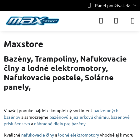
Panel používateľa
Maxstore
Bazény, Trampolíny, Nafukovacie
člny a lodné elektromotory,
Nafukovacie postele, Solárne
panely,
V našej ponuke nájdete kompletný sortiment
nadzemných
bazénov
a samozrejme
bazénovú
a
jezierkovú chémiu
,
bazénové
príslušenstvo
a
náhradné diely pre bazény
.
Kvalitné
nafukovacie člny
a
lodné elektromotory
vhodné aj k moru