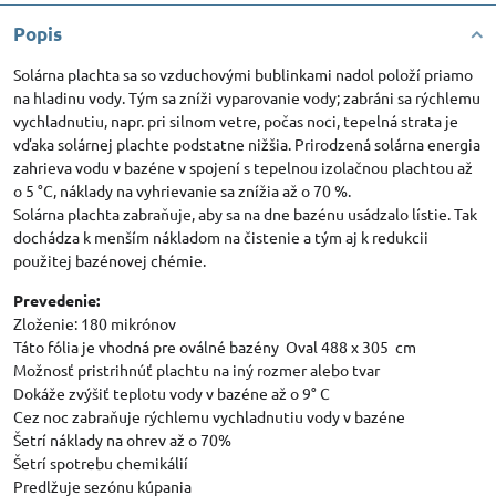
Popis
Solárna plachta sa so vzduchovými bublinkami nadol položí priamo
na hladinu vody. Tým sa zníži vyparovanie vody; zabráni sa rýchlemu
vychladnutiu, napr. pri silnom vetre, počas noci, tepelná strata je
vďaka solárnej plachte podstatne nižšia. Prirodzená solárna energia
zahrieva vodu v bazéne v spojení s tepelnou izolačnou plachtou až
o 5 °C, náklady na vyhrievanie sa znížia až o 70 %.
Solárna plachta zabraňuje, aby sa na dne bazénu usádzalo lístie. Tak
dochádza k menším nákladom na čistenie a tým aj k redukcii
použitej bazénovej chémie.
Prevedenie:
Zloženie: 180 mikrónov
Táto fólia je vhodná pre oválné bazény Oval 488 x 305 cm
Možnosť pristrihnúť plachtu na iný rozmer alebo tvar
Dokáže zvýšiť teplotu vody v bazéne až o 9° C
Cez noc zabraňuje rýchlemu vychladnutiu vody v bazéne
Šetrí náklady na ohrev až o 70%
Šetrí spotrebu chemikálií
Predlžuje sezónu kúpania