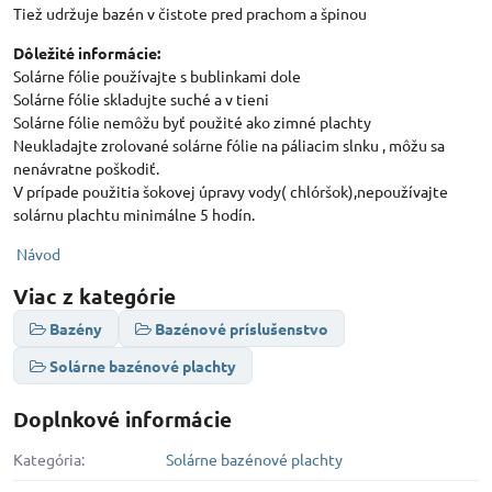
Tiež udržuje bazén v čistote pred prachom a špinou
Dôležité informácie:
Solárne fólie používajte s bublinkami dole
Solárne fólie skladujte suché a v tieni
Solárne fólie nemôžu byť použité ako zimné plachty
Neukladajte zrolované solárne fólie na páliacim slnku , môžu sa
nenávratne poškodiť.
V prípade použitia šokovej úpravy vody( chlóršok),nepoužívajte
solárnu plachtu minimálne 5 hodín.
Návod
Viac z kategórie
Bazény
Bazénové príslušenstvo
Solárne bazénové plachty
Doplnkové informácie
Kategória:
Solárne bazénové plachty