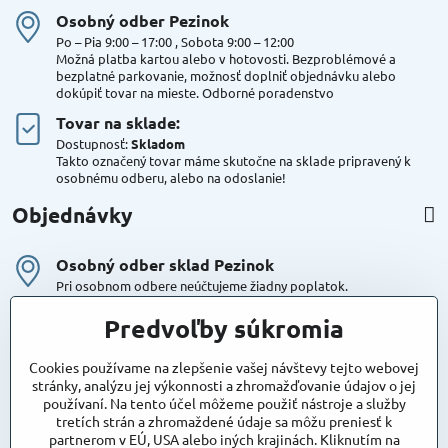
Osobný odber Pezinok
Po – Pia 9:00 – 17:00 , Sobota 9:00 – 12:00
Možná platba kartou alebo v hotovosti. Bezproblémové a
bezplatné parkovanie, možnosť doplniť objednávku alebo
dokúpiť tovar na mieste. Odborné poradenstvo
Tovar na sklade:
Dostupnosť:
Skladom
Takto označený tovar máme skutočne na sklade pripravený k
osobnému odberu, alebo na odoslanie!
Objednávky
Osobný odber sklad Pezinok
Pri osobnom odbere neúčtujeme žiadny poplatok.
Kuriér DPD , Geis
Predvoľby súkromia
Cena za dopravu:
od 4,90 Eur s Dph
Cookies používame na zlepšenie vašej návštevy tejto webovej
stránky, analýzu jej výkonnosti a zhromažďovanie údajov o jej
používaní. Na tento účel môžeme použiť nástroje a služby
Maxstore
tretích strán a zhromaždené údaje sa môžu preniesť k
Bratislavská 79
partnerom v EÚ, USA alebo iných krajinách. Kliknutím na