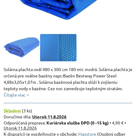
Solárna plachta ovál 480 x 300 cm 180 mic modrá. Solárna plachta je
určená pre oválne bazény napr.:Bazén Bestway Power Steel
4,88x3,05x1,07m . Solárna bazénová plachta slúži k zvýšeniu
teploty vody v bazéne. Cez noc zamedzuje teplotným stratám.
Čítajte viac
Skladom
(
3
ks)
Doručíme dňa:
Utorok
11.8.2026
Kuriérska služba DPD (0 -15 kg)
•
4,90 €
•
Utorok
11.8.2026
Maxstore
(Osobný odber