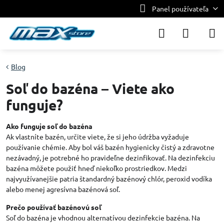
Panel používateľa
Blog
Soľ do bazéna – Viete ako
funguje?
Ako funguje soľ do bazéna
Ak vlastníte bazén, určite viete, že si jeho údržba vyžaduje
používanie chémie. Aby bol váš bazén hygienicky čistý a zdravotne
nezávadný, je potrebné ho pravideľne dezinfikovať. Na dezinfekciu
bazéna môžete použiť hneď niekoľko prostriedkov. Medzi
najvyužívanejšie patria štandardný bazénový chlór, peroxid vodíka
alebo menej agresívna bazénová soľ.
Prečo používať bazénovú soľ
Soľ do bazéna je vhodnou alternatívou dezinfekcie bazéna. Na