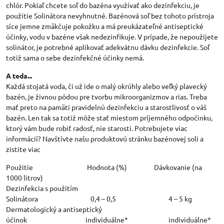
chlór. Pokiaľ chcete soľ do bazéna využívať ako dezinfekciu, je
použitie Solinátora nevyhnutné. Bazénová soľ bez tohoto prístroja
síce jemne zmäkčuje pokožku a má preukázateľné antiseptické
účinky, vodu v bazéne však nedezinfikuje. V prípade, že nepoužijete
solinátor, je potrebné aplikovať adekvátnu dávku dezinfekcie. Soľ
totiž sama o sebe dezinfekčné účinky nemá.
A teda...
Každá stojatá voda, či už ide o malý okrúhly alebo veľký plavecký
bazén, je živnou pôdou pre tvorbu mikroorganizmov a rias. Treba
mať preto na pamäti pravidelnú dezinfekciu a starostlivosť o váš
bazén. Len tak sa totiž môže stať miestom príjemného odpočinku,
ktorý vám bude robiť radosť, nie starosti. Potrebujete viac
informácií? Navštívte našu produktovú stránku bazénovej soli a
zistite viac
Použitie Hodnota (%) Dávkovanie (na
1000 litrov)
Dezinfekcia s použitím
Solinátora 0,4 – 0,5 4 – 5 kg
Dermatologický a antiseptický
účinok individuálne* individuálne*