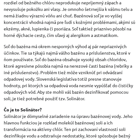
rozdiel od bežného chlóru neprodukuje nepríjemný zápach a
nevysušuje pokožku ani vlasy. Je omnoho šetrnejšia k vášmu telu a
nemá žiadnu výraznú vôňu ani chuť. Bazénová soľ je vo vyššej
koncentrácii vhodná najmä pre ľudí s kožnými problémami, akými sú
ekzémy, akné, lupienka či psoriáza. Soľ taktiež priaznivo pôsobí na
horné dýchacie cesty, čím uľavý aj alergikom a astmatikom.
Soľ do bazéna má okrem nesporných výhod aj pár nepriaznivých
účinkov. Tie sa týkajú najmä vášho bazénu a príslušenstva, ktoré v
ňom používate. Soľ do bazéna obsahuje vysoký obsah chloridov,
ktoré agresívne pôsobia najmä na nerezové časti bazéna (rebríky a
iné príslušenstvo). Problém tiež môže vzniknúť pri odvádzaní
odpadovej vody. Slovenská legislatíva totiž presne stanovuje
hodnoty, pri ktorých sa odpadová voda nesmie vypúšťať do čističky
odpadových vôd. Aby ste mohli váš bazén dezinfikovať pomocou
soli, je tiež potrebné použiť tzv. Solinátor.
Čo je to Solinátor?
Solinátor je dômyselné zariadenie na úpravu bazénovej vody. Jeho
hlavnou funkciou je rozklad molekúl bazénovej soli a ich
transformácia na aktívny chlór. Ten pri zachovaní vlastností soli
dezinfikuje vodu a odstraňuje nedostatky, ktoré spôsobuje bežný