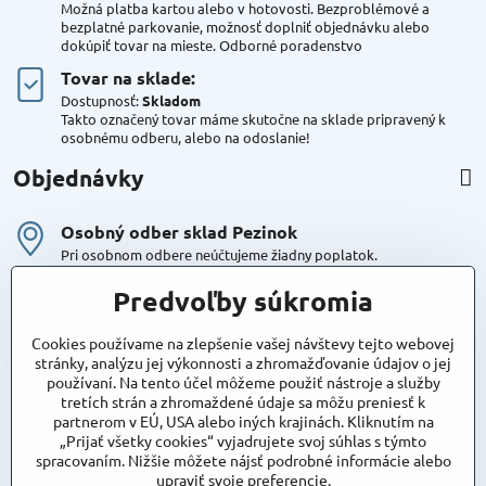
Možná platba kartou alebo v hotovosti. Bezproblémové a
bezplatné parkovanie, možnosť doplniť objednávku alebo
dokúpiť tovar na mieste. Odborné poradenstvo
Tovar na sklade:
Dostupnosť:
Skladom
Takto označený tovar máme skutočne na sklade pripravený k
osobnému odberu, alebo na odoslanie!
Objednávky
Osobný odber sklad Pezinok
Pri osobnom odbere neúčtujeme žiadny poplatok.
Kuriér DPD , Geis
Predvoľby súkromia
Cena za dopravu:
od 4,90 Eur s Dph
Cookies používame na zlepšenie vašej návštevy tejto webovej
stránky, analýzu jej výkonnosti a zhromažďovanie údajov o jej
používaní. Na tento účel môžeme použiť nástroje a služby
Maxstore
tretích strán a zhromaždené údaje sa môžu preniesť k
Bratislavská 79
partnerom v EÚ, USA alebo iných krajinách. Kliknutím na
Areál Satina
„Prijať všetky cookies“ vyjadrujete svoj súhlas s týmto
90201 Pezinok
spracovaním. Nižšie môžete nájsť podrobné informácie alebo
Poznámka:
vjazd do areálu z Bratislavskej ulice
upraviť svoje preferencie.