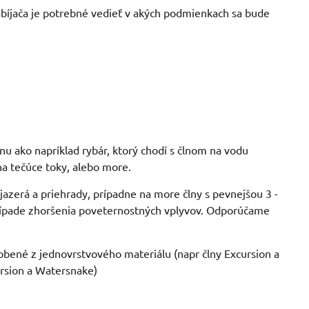
bíjača je potrebné vedieť v akých podmienkach sa bude
nu ako napríklad rybár, ktorý chodí s člnom na vodu
na tečúce toky, alebo more.
azerá a priehrady, prípadne na more člny s pevnejšou 3 -
prípade zhoršenia poveternostných vplyvov. Odporúčame
robené z jednovrstvového materiálu (napr člny Excursion a
rsion a Watersnake)