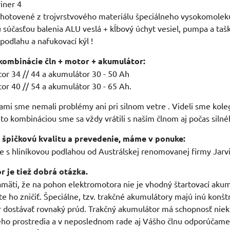
iner 4
vyhotovené z trojvrstvového materiálu špeciálneho vysokomol
ú súčasťou balenia ALU veslá + kĺbový úchyt vesiel, pumpa a taš
podlahu a nafukovací kýl !
kombinácie čln + motor + akumulátor:
or 34 // 44 a akumulátor 30 - 50 Ah
or 40 // 54 a akumulátor 30 - 65 Ah.
ami sme nemali problémy ani pri silnom vetre . Videli sme koleg
uto kombináciou sme sa vždy vrátili s naším člnom aj počas silné
 špičkovú kvalitu a prevedenie, máme v ponuke:
 s hliníkovou podlahou od Austrálskej renomovanej firmy Jarvi
 je tiež dobrá otázka.
mäti, že na pohon elektromotora nie je vhodný štartovací akum
e ho zničiť. Špeciálne, tzv. trakčné akumulátory majú inú konš
dostávať rovnaký prúd. Trakčný akumulátor má schopnosť niekoľk
ho prostredia a v neposlednom rade aj Vášho člnu odporúčame 