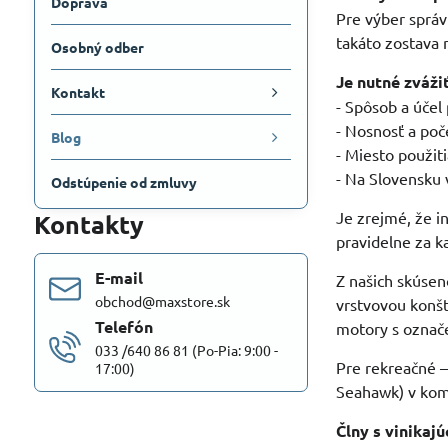
Doprava
Pre výber správ
takáto zostava 
Osobný odber
Je nutné zváži
Kontakt
- Spôsob a účel 
- Nosnosť a poč
Blog
- Miesto použit
- Na Slovensku
Odstúpenie od zmluvy
Je zrejmé, že i
Kontakty
pravidelne za k
E-mail
Z našich skúsen
obchod@maxstore.sk
vrstvovou konš
Telefón
motory s označ
033 /640 86 81 (Po-Pia: 9:00 -
Pre rekreačné –
17:00)
Seahawk) v kom
Člny s vinikaj