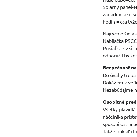
Solarný panel-N
zariadení ako s
hodín = cca týž
Najrýchlejšie a 
Nabíjačka PSCC 
Pokiaľ ste v sit
odporučil by so
Bezpečnosť na
Do úvahy treba v
Dokážem z veľke
Nezabúdajme na
Osobitné pred
Všetky plavidlá
náčelníka príst
spôsobilosti a p
Takže pokiaľ ch