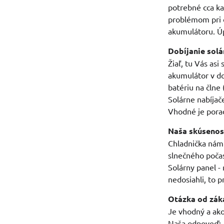
potrebné cca ka
problémom pri o
akumulátoru. Úp
Dobíjanie sol
Žiaľ, tu Vás as
akumulátor v do
batériu na člne 
Solárne nabíjač
Vhodné je porad
Naša skúsenos
Chladnička nám 
slnečného počas
Solárny panel -
nedosiahli, to 
Otázka od zák
Je vhodný a ak
Naša odpoveď: