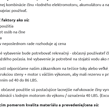
nej kombinácie člnu +lodného elektromotoru, akumulátoru a na
najviac používať.
ť faktory ako sú:
použitia
et osôb na člne
ia
 v neposlednom rade rozhoduje aj cena
né vybavenie bude potrebovať rekreačný - občasný používateľ čl
aždého počasia. Iné vybavenie je potrebné na stojatú vodu ako 
ostí odporúčame našim zákazníkom na tečúce toky alebo veľké j
trukciou steny + motor s väčším výkonom, aby mali rezervu v 
ením od 40 do 86 LBS.
 občasné použitie sú postačujúce lacnejšie nafukovacie člny vy
binácii s lodným motorom do výkonu / označenia 40 LBS. (Excu
úcim pomerom kvalita materiálu a prevedenie/cena sú: