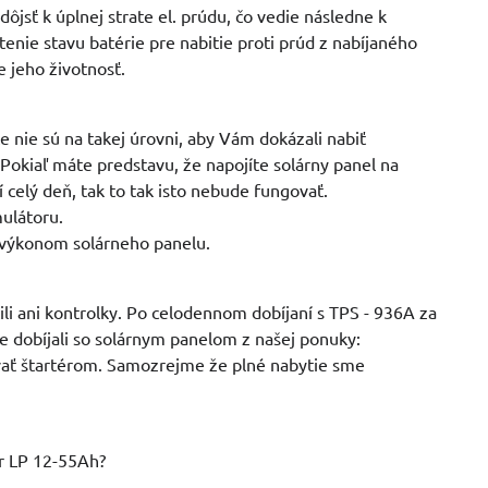
sť k úplnej strate el. prúdu, čo vedie následne k
nie stavu batérie pre nabitie proti prúd z nabíjaného
e jeho životnosť.
 nie sú na takej úrovni, aby Vám dokázali nabiť
Pokiaľ máte predstavu, že napojíte solárny panel na
í celý deň, tak to tak isto nebude fungovať.
ulátoru.
s výkonom solárneho panelu.
ili ani kontrolky. Po celodennom dobíjaní s TPS - 936A za
e dobíjali so solárnym panelom z našej ponuky:
tovať štartérom. Samozrejme že plné nabytie sme
or LP 12-55Ah?