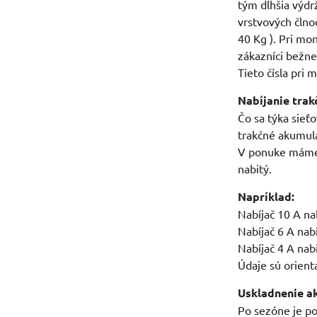
tým dlhšia výdr
vrstvových člno
40 Kg ). Pri mo
zákazníci bežne
Tieto čísla pri 
Nabíjanie tra
Čo sa týka sieť
trakčné akumulát
V ponuke máme 4,
nabitý.
Napríklad:
Nabíjač 10 A n
Nabíjač 6 A nab
Nabíjač 4 A nab
Údaje sú orient
Uskladnenie a
Po sezóne je po