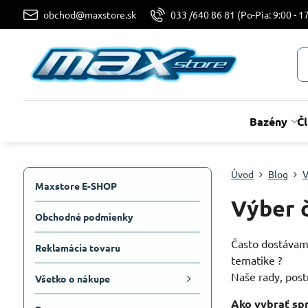
obchod@maxstore.sk
033 /640 86 81 (Po-Pia: 9:00 - 17
Bazény
Č
Úvod
Blog
V
Maxstore E-SHOP
Výber 
Obchodné podmienky
Často dostávame
Reklamácia tovaru
tematike ?
Naše rady, post
Všetko o nákupe
Ako vybrať spr