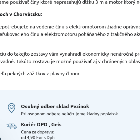
me používať člny ktoré nepresahujú dĺžku 3 m a motor ktorý n
och v Chorvátsku:
epotrebujete na vedenie člnu s elektromotorom žiadne oprávne
afukovacieho člnu a elektromotoru poháňaného z trakčného ak
ciu do takejto zostavy vám vynahradí ekonomicky nenáročná pr
vadné. Takúto zostavu je možné používať aj v chránených oblasti
ľa pekných zážitkov z plavby člnom.
Osobný odber sklad Pezinok
Pri osobnom odbere neúčtujeme žiadny poplatok.
Kuriér DPD , Geis
Cena za dopravu:
od 4,90 Eur s Dph