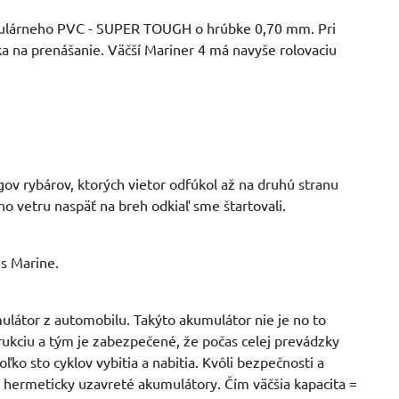
ekulárneho PVC - SUPER TOUGH o hrúbke 0,70 mm. Pri
ka na prenášanie. Väčší Mariner 4 má navyše rolovaciu
ov rybárov, ktorých vietor odfúkol až na druhú stranu
ho vetru naspäť na breh odkiaľ sme štartovali.
s Marine.
ulátor z automobilu. Takýto akumulátor nie je no to
trukciu a tým je zabezpečené, že počas celej prevádzky
o sto cyklov vybitia a nabitia. Kvôli bezpečnosti a
hermeticky uzavreté akumulátory. Čím väčšia kapacita =