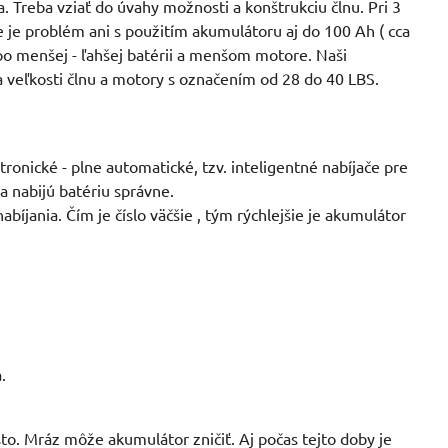
. Treba vziať do úvahy možnosti a konštrukciu člnu. Pri 3
 je problém ani s použitím akumulátoru aj do 100 Ah ( cca
 po menšej - ľahšej batérii a menšom motore. Naši
a veľkosti člnu a motory s označením od 28 do 40 LBS.
ronické - plne automatické, tzv. inteligentné nabíjače pre
a nabijú batériu správne.
bíjania. Čím je číslo väčšie , tým rýchlejšie je akumulátor
.
o. Mráz môže akumulátor zničiť. Aj počas tejto doby je