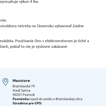
epresahuje výkon 4 Kw.
nie.
umulátora netreba na Slovensku vybavovať žiadne
evádzka. Používanie člnu s elektromotorom je tiché a
ach, pokiaľ to nie je výslovne zakázané.
Maxstore
Bratislavská 79
Areál Satina
90201 Pezinok
Poznámka:
vjazd do areálu z Bratislavskej ulice
Súradnice pre GPS: