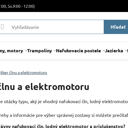
:00, So.9:00 - 12:00)
Hľadať
lny, motory
Trampolíny
Nafukovacie postele
Jazierka
ýber člnu a elektromotoru
člnu a elektromotoru
 otázky typu, aký je vhodný nafukovací čln, lodný elektromotor
rehy a informácie pre výber správnej zostavy si môžete prečítať
ávny nafukovací čln, lodný elektromotor a príslušenstvo?