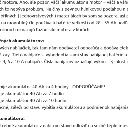
ž motora. Áno, ale pozor, väčší akumulátor a motor = väčšia váha
ch to nebýva problém. Na člny s pevnou hliníkovou podlahou nie
nofilných ( jednovrstvových ) materiáloch by som sa pozeral asi
 na monofilný čln používajú batérie veľkosti od 28 - 55 Ah podľ
motoroch označujú ťažnú silu motora v librách.
kčných akumulátorov:
ových nabíjačiek, tak tam nám dodávateľ odporúča a dodáva elekt
ory. Tieto nabíjače si vyhodnotia sami stav nabíjanej batérie a 
 6 a 10 A nabíjače. Čísla nabíjačov označujú výkon - rýchlosť na
abije akumulátor 40 Ah za 4 hodiny - ODPORÚČAME!
ije akumulátor 40 Ah za 7 hodín
ije akumulátor 40 Ah za 10 hodín
ačné, záleží od stavu vybitia akumulátoru a podmienok nabíjania
kumulátora:
trebné akumulátor v nabitom stave odložiť na suché teplé miest