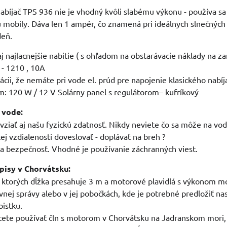
abíjač TPS 936 nie je vhodný kvôli slabému výkonu - používa sa 
ú mobily. Dáva len 1 ampér, čo znamená pri ideálnych slnečnýc
deň.
aj najlacnejšie nabitie ( s ohľadom na obstarávacie náklady na za
- 1210 , 10A
uácii, že nemáte pri vode el. prúd pre napojenie klasického nabíj
m: 120 W / 12 V Solárny panel s regulátorom– kufríkový
 vode:
ziať aj našu fyzickú zdatnosť. Nikdy neviete čo sa môže na vode s
j vzdialenosti doveslovať - doplávať na breh ?
 bezpečnosť. Vhodné je používanie záchranných viest.
pisy v Chorvátsku:
, ktorých dĺžka presahuje 3 m a motorové plavidlá s výkonom mot
avnej správy alebo v jej pobočkách, kde je potrebné predložiť na
oistku.
cete používať čln s motorom v Chorvátsku na Jadranskom mori, 