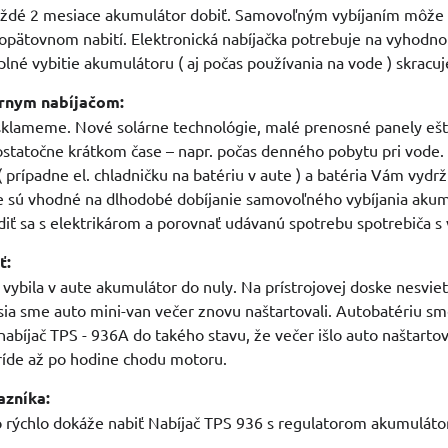
ždé 2 mesiace akumulátor dobiť. Samovoľným vybíjaním môže dôj
pätovnom nabití. Elektronická nabíjačka potrebuje na vyhodnote
lné vybitie akumulátoru ( aj počas používania na vode ) skracuj
árnym nabíjačom:
i sklameme. Nové solárne technológie, malé prenosné panely ešte
statočne krátkom čase – napr. počas denného pobytu pri vode. 
( prípadne el. chladničku na batériu v aute ) a batéria Vám vydrž
e sú vhodné na dlhodobé dobíjanie samovoľného vybíjania akum
iť sa s elektrikárom a porovnať udávanú spotrebu spotrebiča 
ť:
vybila v aute akumulátor do nuly. Na prístrojovej doske nesviet
ia sme auto mini-van večer znovu naštartovali. Autobatériu sm
 nabíjač TPS - 936A do takého stavu, že večer išlo auto naštar
príde až po hodine chodu motoru.
azníka:
o rýchlo dokáže nabiť Nabíjač TPS 936 s regulatorom akumulát