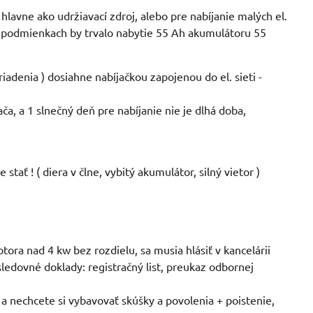
hlavne ako udržiavací zdroj, alebo pre nabíjanie malých el.
h podmienkach by trvalo nabytie 55 Ah akumulátoru 55
riadenia ) dosiahne nabíjačkou zapojenou do el. sieti -
ača, a 1 slnečný deň pre nabíjanie nie je dlhá doba,
tať ! ( diera v člne, vybitý akumulátor, silný vietor )
ora nad 4 kw bez rozdielu, sa musia hlásiť v kancelárii
sledovné doklady: registračný list, preukaz odbornej
a nechcete si vybavovať skúšky a povolenia + poistenie,