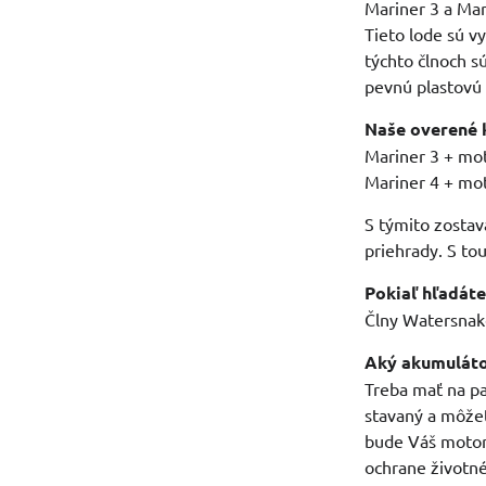
Mariner 3 a Mar
Tieto lode sú 
týchto člnoch s
pevnú plastovú 
Naše overené 
Mariner 3 + mot
Mariner 4 + mot
S týmito zostav
priehrady. S to
Pokiaľ hľadáte
Člny Watersnake
Aký akumulátor
Treba mať na pa
stavaný a môžet
bude Váš motor 
ochrane životné