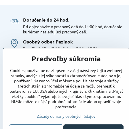
Doručenie do 24 hod​.
Pri objednávke v pracovný deň do 11:00 hod, doručenie
kuriérom nasledujúci pracovný deň.
Osobný odber Pezinok
Po – Pia 9:00 – 17:00 , Sobota 9:00 – 12:00
Možná platba kartou alebo v hotovosti. Bezproblémové a
Predvoľby súkromia
bezplatné parkovanie, možnosť doplniť objednávku alebo
dokúpiť tovar na mieste. Odborné poradenstvo
Cookies používame na zlepšenie vašej návštevy tejto webovej
Tovar na sklade:
stránky, analýzu jej výkonnosti a zhromažďovanie údajov o jej
používaní. Na tento účel môžeme použiť nástroje a služby
Dostupnosť:
Skladom
tretích strán a zhromaždené údaje sa môžu preniesť k
Takto označený tovar máme skutočne na sklade
partnerom v EÚ, USA alebo iných krajinách. Kliknutím na „Prijať
pripravený k osobnému odberu, alebo na odoslanie!
všetky cookies“ vyjadrujete svoj súhlas s týmto spracovaním.
Nižšie môžete nájsť podrobné informácie alebo upraviť svoje
Objednávky
preferencie.
Stav objednávky
Zásady ochrany osobných údajov