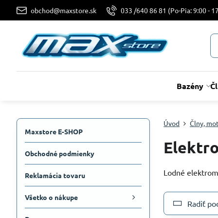
obchod@maxstore.sk
033 /640 86 81 (Po-Pia: 9:00 - 17
Bazény
Č
Úvod
Člny, mo
Maxstore E-SHOP
Elektr
Obchodné podmienky
Lodné elektromo
Reklamácia tovaru
Všetko o nákupe
Radiť po