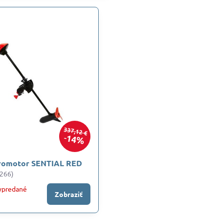
337,12 €
14%
tromotor SENTIAL RED
266)
ypredané
Zobraziť