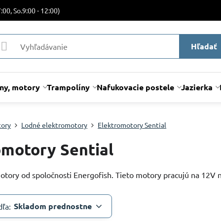
:00, So.9:00 - 12:00)
Hľadať
lny, motory
Trampolíny
Nafukovacie postele
Jazierka
tory
Lodné elektromotory
Elektromotory Sential
omotory Sential
tory od spoločnosti Energofish. Tieto motory pracujú na 12V n
Skladom prednostne
dľa: