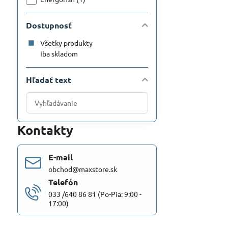
Dostupnosť
Všetky produkty
Iba skladom
Hľadať text
Prehľadať
výsledky
filtra
Kontakty
fulltextom
E-mail
obchod@maxstore.sk
Telefón
033 /640 86 81 (Po-Pia: 9:00 -
17:00)