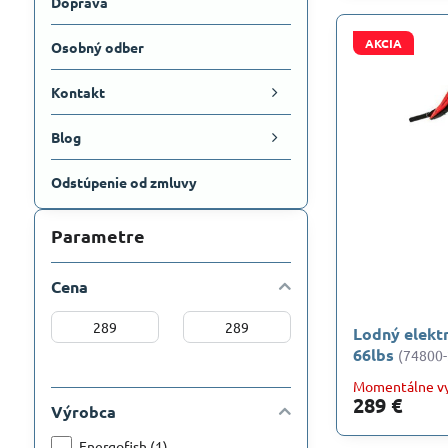
Doprava
AKCIA
Osobný odber
Kontakt
Blog
Odstúpenie od zmluvy
Parametre
Cena
Od:
Do:
Lodný elek
66lbs
(74800-
Momentálne v
289 €
Výrobca
Energofish (1)