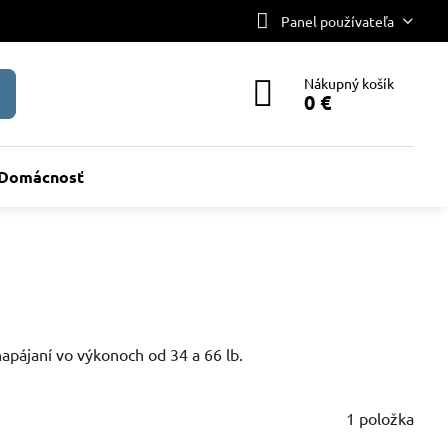
Panel používateľa
Nákupný košík
0 €
Domácnosť
apájaní vo výkonoch od 34 a 66 lb.
1
položka