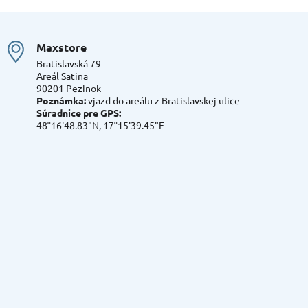
Maxstore
Bratislavská 79
Areál Satina
90201 Pezinok
Poznámka:
vjazd do areálu z Bratislavskej ulice
Súradnice pre GPS:
48°16'48.83"N, 17°15'39.45"E