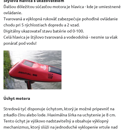
Štýlová hlavica s ukazovateľom
Ďalšou dôležitou súčasťou motora je hlavica - kde je umiestnené
ovládanie.
Tvarovaná a výklopná rukoväť zabezpečuje pohodlné ovládanie
chodu pri 5 rýchlostiach dopredu a 2 vzad.
Digitálny ukazovateľ stavu batérie od 0-100.
Celá hlavica je štýlovo tvarovaná a vodeodolná - nesmie sa však
ponárať pod vodu!
Úchyt motora
Stredová tyč disponuje úchytom, ktorý je možné pripevniť na
zrkadlo člnu alebo lode. Maximálna šírka na uchytenie je 8 cm.
Tento úchyt je výškovo nadstaviteľný a obsahuje výklopný
mechanizmus, ktorý slúži na jednoduché vyklopenie vrtule nad