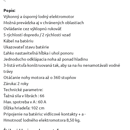
Popis:
Výkonný a úsporný lodný elektromotor
Možná prevádzka aj v chránených oblastiach
Ovládanie cez výklopnú rukoväť
5 rýchlostí dopredu / 2 rýchlosti vzad
Kábel na batériu
Ukazovateľ stavu batérie
Ľahko nastaviteľná hĺbka i uhol ponoru
Jednoducho odklápacia noha až ponad hladinu
3-listá vrtuľa konštruovaná tak, aby sa na ňu nenamotávali vodné
trávy
Otáčanie nohy motora až o 360 stupňov
Záruka: 2 roky
Technické parametre:
Ťažná sila v librách : 66
Max. spotreba v A : 60 A
Dĺžka hriadeľa: 102 cm
Pripojenie na batériu: vidlicové kontakty + a -
Hmotnosť lodného elektromotora 8,50 kg.