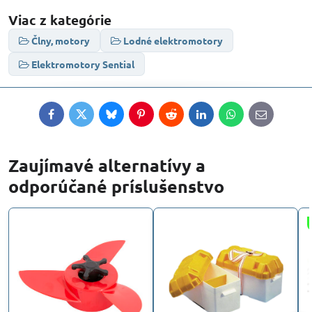
Viac z kategórie
Člny, motory
Lodné elektromotory
Elektromotory Sential
Facebook
Twitter
Bluesky
Pinterest
Reddit
LinkedIn
WhatsApp
E-
mail
Zaujímavé alternatívy a
odporúčané príslušenstvo