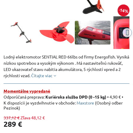
14%
Lodný elektromotor SENTIAL RED 66lbs od firmy Energofish. Vyniká
nízkou spotrebou a vysokým výkonom . Má nastaviteľnú rukoväť,
LED ukazovateľ stavu nabitia akumulátora, 5 rýchlostí vpred a 2
rýchlosti vzad.
Čítajte viac
Momentálne vypredané
Kuriérska služba DPD (0 -15 kg)
•
4,90 €
•
Maxstore
(Osobný odber
Pezinok)
337,12 €
Zľava
48,12 €
289 €