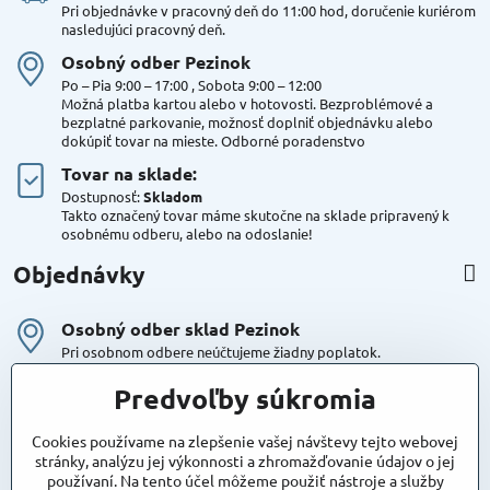
Pri objednávke v pracovný deň do 11:00 hod, doručenie kuriérom
nasledujúci pracovný deň.
Osobný odber Pezinok
Po – Pia 9:00 – 17:00 , Sobota 9:00 – 12:00
Možná platba kartou alebo v hotovosti. Bezproblémové a
bezplatné parkovanie, možnosť doplniť objednávku alebo
dokúpiť tovar na mieste. Odborné poradenstvo
Tovar na sklade:
Dostupnosť:
Skladom
Takto označený tovar máme skutočne na sklade pripravený k
osobnému odberu, alebo na odoslanie!
Objednávky
Osobný odber sklad Pezinok
Pri osobnom odbere neúčtujeme žiadny poplatok.
Kuriér DPD , Geis
Predvoľby súkromia
Cena za dopravu:
od 4,90 Eur s Dph
Cookies používame na zlepšenie vašej návštevy tejto webovej
stránky, analýzu jej výkonnosti a zhromažďovanie údajov o jej
používaní. Na tento účel môžeme použiť nástroje a služby