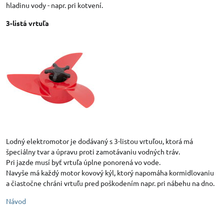
hladinu vody - napr. pri kotvení.
3-listá vrtuľa
Lodný elektromotor je dodávaný s 3-listou vrtuľou, ktorá má
špeciálny tvar a úpravu proti zamotávaniu vodných tráv.
Pri jazde musí byť vrtuľa úplne ponorená vo vode.
Navyše má každý motor kovový kýl, ktorý napomáha kormidlovaniu
a čiastočne chráni vrtuľu pred poškodením napr. pri nábehu na dno.
Návod