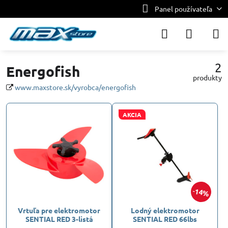
Panel používateľa
2
Energofish
produkty
www.maxstore.sk/vyrobca/energofish
AKCIA
14%
Vrtuľa pre elektromotor
Lodný elektromotor
SENTIAL RED 3-listá
SENTIAL RED 66lbs