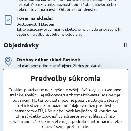
bezplatné parkovanie, možnosť doplniť objednávku alebo
dokúpiť tovar na mieste. Odborné poradenstvo
Tovar na sklade:
Dostupnosť:
Skladom
Takto označený tovar máme skutočne na sklade pripravený k
osobnému odberu, alebo na odoslanie!
Objednávky
Osobný odber sklad Pezinok
Pri osobnom odbere neúčtujeme žiadny poplatok.
Kuriér DPD , Geis
Predvoľby súkromia
Cena za dopravu:
od 4,90 Eur s Dph
Cookies používame na zlepšenie vašej návštevy tejto webovej
stránky, analýzu jej výkonnosti a zhromažďovanie údajov o jej
používaní. Na tento účel môžeme použiť nástroje a služby
Maxstore
tretích strán a zhromaždené údaje sa môžu preniesť k
Bratislavská 79
partnerom v EÚ, USA alebo iných krajinách. Kliknutím na
Areál Satina
„Prijať všetky cookies“ vyjadrujete svoj súhlas s týmto
90201 Pezinok
spracovaním. Nižšie môžete nájsť podrobné informácie alebo
Poznámka:
vjazd do areálu z Bratislavskej ulice
upraviť svoje preferencie.
Súradnice pre GPS: