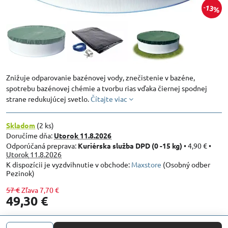
13%
Znižuje odparovanie bazénovej vody, znečistenie v bazéne,
spotrebu bazénovej chémie a tvorbu rias vďaka čiernej spodnej
strane redukujúcej svetlo.
Čítajte viac
Skladom
(
2
ks)
Doručíme dňa:
Utorok
11.8.2026
Kuriérska služba DPD (0 -15 kg)
•
4,90 €
•
Utorok
11.8.2026
Maxstore
(Osobný odber
Pezinok)
57 €
Zľava
7,70 €
49,30 €