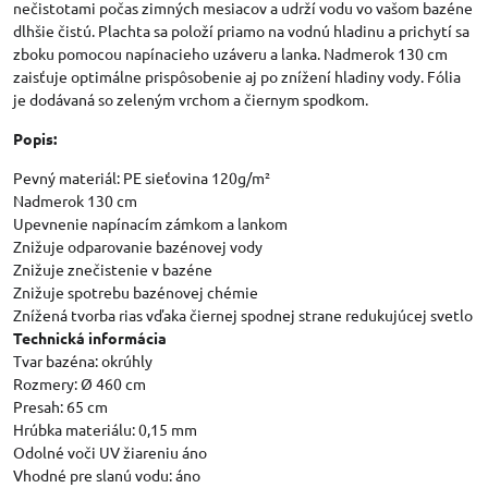
nečistotami počas zimných mesiacov a udrží vodu vo vašom bazéne
dlhšie čistú. Plachta sa položí priamo na vodnú hladinu a prichytí sa
zboku pomocou napínacieho uzáveru a lanka. Nadmerok 130 cm
zaisťuje optimálne prispôsobenie aj po znížení hladiny vody. Fólia
je dodávaná so zeleným vrchom a čiernym spodkom.
Popis:
Pevný materiál: PE sieťovina 120g/m²
Nadmerok 130 cm
Upevnenie napínacím zámkom a lankom
Znižuje odparovanie bazénovej vody
Znižuje znečistenie v bazéne
Znižuje spotrebu bazénovej chémie
Znížená tvorba rias vďaka čiernej spodnej strane redukujúcej svetlo
Technická informácia
Tvar bazéna: okrúhly
Rozmery: Ø 460 cm
Presah: 65 cm
Hrúbka materiálu: 0,15 mm
Odolné voči UV žiareniu áno
Vhodné pre slanú vodu: áno