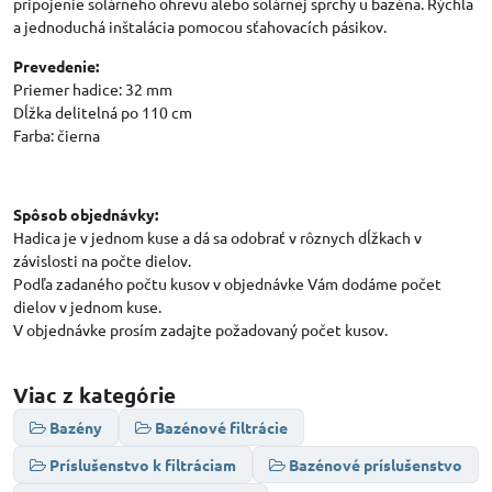
pripojenie solárneho ohrevu alebo solárnej sprchy u bazéna. Rýchla
a jednoduchá inštalácia pomocou sťahovacích pásikov.
Prevedenie:
Priemer hadice: 32 mm
Dĺžka delitelná po 110 cm
Farba: čierna
Spôsob objednávky:
Hadica je v jednom kuse a dá sa odobrať v rôznych dĺžkach v
závislosti na počte dielov.
Podľa zadaného počtu kusov v objednávke Vám dodáme počet
dielov v jednom kuse.
V objednávke prosím zadajte požadovaný počet kusov.
Viac z kategórie
Bazény
Bazénové filtrácie
Príslušenstvo k filtráciam
Bazénové príslušenstvo