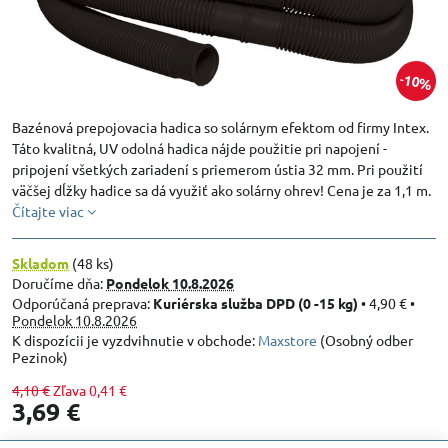
10%
Bazénová prepojovacia hadica so solárnym efektom od firmy Intex.
Táto kvalitná, UV odolná hadica nájde použitie pri napojení -
pripojení všetkých zariadení s priemerom ústia 32 mm. Pri použití
väčšej dĺžky hadice sa dá využiť ako solárny ohrev! Cena je za 1,1 m.
Čítajte viac
Skladom
(
48
ks)
Doručíme dňa:
Pondelok
10.8.2026
Kuriérska služba DPD (0 -15 kg)
•
4,90 €
•
Pondelok
10.8.2026
Maxstore
(Osobný odber
Pezinok)
4,10 €
Zľava
0,41 €
3,69 €