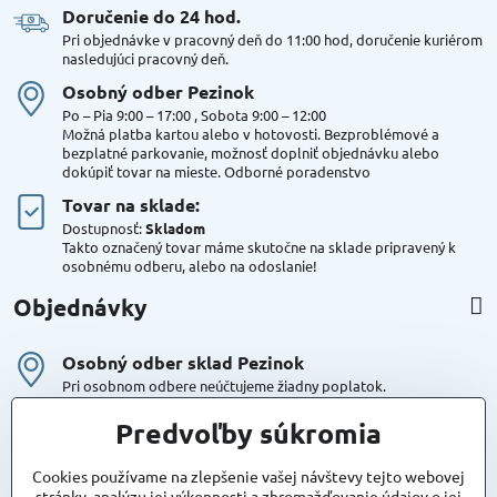
Doručenie do 24 hod​.
Pri objednávke v pracovný deň do 11:00 hod, doručenie kuriérom
nasledujúci pracovný deň.
Osobný odber Pezinok
Po – Pia 9:00 – 17:00 , Sobota 9:00 – 12:00
Možná platba kartou alebo v hotovosti. Bezproblémové a
bezplatné parkovanie, možnosť doplniť objednávku alebo
dokúpiť tovar na mieste. Odborné poradenstvo
Tovar na sklade:
Dostupnosť:
Skladom
Takto označený tovar máme skutočne na sklade pripravený k
osobnému odberu, alebo na odoslanie!
Objednávky
Osobný odber sklad Pezinok
Pri osobnom odbere neúčtujeme žiadny poplatok.
Kuriér DPD , Geis
Predvoľby súkromia
Cena za dopravu:
od 4,90 Eur s Dph
Cookies používame na zlepšenie vašej návštevy tejto webovej
stránky, analýzu jej výkonnosti a zhromažďovanie údajov o jej