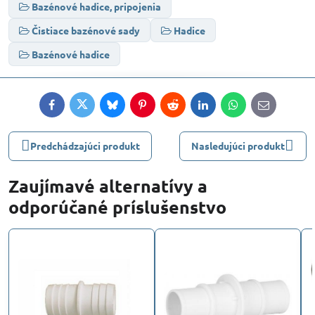
Bazénové hadice, pripojenia
Čistiace bazénové sady
Hadice
Bazénové hadice
Facebook
Twitter
Bluesky
Pinterest
Reddit
LinkedIn
WhatsApp
E-
mail
Predchádzajúci produkt
Nasledujúci produkt
Zaujímavé alternatívy a
odporúčané príslušenstvo