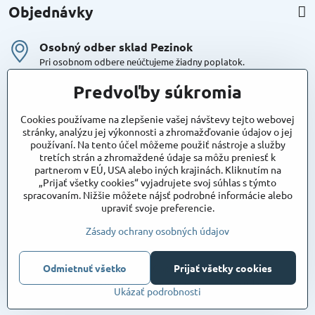
Objednávky
Osobný odber sklad Pezinok
Pri osobnom odbere neúčtujeme žiadny poplatok.
Kuriér DPD , Geis
Predvoľby súkromia
Cena za dopravu:
od 4,90 Eur s Dph
Cookies používame na zlepšenie vašej návštevy tejto webovej
stránky, analýzu jej výkonnosti a zhromažďovanie údajov o jej
používaní. Na tento účel môžeme použiť nástroje a služby
Maxstore
tretích strán a zhromaždené údaje sa môžu preniesť k
Bratislavská 79
partnerom v EÚ, USA alebo iných krajinách. Kliknutím na
Areál Satina
„Prijať všetky cookies“ vyjadrujete svoj súhlas s týmto
90201 Pezinok
spracovaním. Nižšie môžete nájsť podrobné informácie alebo
Poznámka:
vjazd do areálu z Bratislavskej ulice
upraviť svoje preferencie.
Súradnice pre GPS:
48°16'48.83"N, 17°15'39.45"E
Zásady ochrany osobných údajov
Odmietnuť všetko
©
2026
Copyright
Prijať všetky cookies
Predvoľby súkromia
Zásady ochrany osobných údajov
Ukázať podrobnosti
Vytvorené pomocou:
BiznisWeb.sk