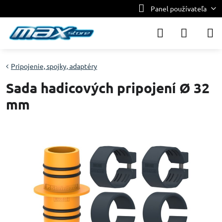
Panel používateľa
Pripojenie, spojky, adaptéry
Sada hadicových pripojení Ø 32
mm