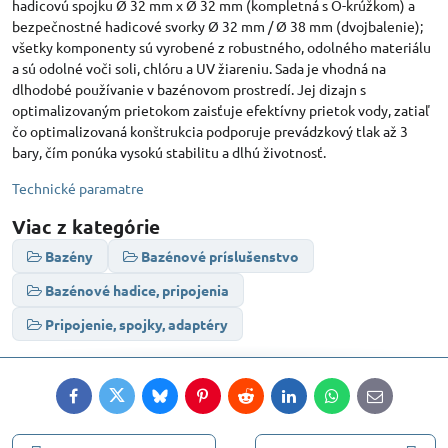
hadicovú spojku Ø 32 mm x Ø 32 mm (kompletná s O-krúžkom) a
bezpečnostné hadicové svorky Ø 32 mm / Ø 38 mm (dvojbalenie);
všetky komponenty sú vyrobené z robustného, ​​odolného materiálu
a sú odolné voči soli, chlóru a UV žiareniu. Sada je vhodná na
dlhodobé používanie v bazénovom prostredí. Jej dizajn s
optimalizovaným prietokom zaisťuje efektívny prietok vody, zatiaľ
čo optimalizovaná konštrukcia podporuje prevádzkový tlak až 3
bary, čím ponúka vysokú stabilitu a dlhú životnosť.
Technické paramatre
Viac z kategórie
Bazény
Bazénové príslušenstvo
Bazénové hadice, pripojenia
Pripojenie, spojky, adaptéry
Facebook
Twitter
Bluesky
Pinterest
Reddit
LinkedIn
WhatsApp
E-
mail