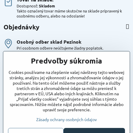
Dostupnosť:
Skladom
Takto označený tovar máme skutočne na sklade pripravený k
osobnému odberu, alebo na odoslanie!
Objednávky
Osobný odber sklad Pezinok
Pri osobnom odbere neúčtujeme žiadny poplatok.
Kuriér DPD , Geis
Predvoľby súkromia
Cena za dopravu:
od 4,90 Eur s Dph
Cookies používame na zlepšenie vašej návštevy tejto webovej
stránky, analýzu jej výkonnosti a zhromažďovanie údajov o jej
používaní. Na tento účel môžeme použiť nástroje a služby
Maxstore
tretích strán a zhromaždené údaje sa môžu preniesť k
Bratislavská 79
partnerom v EÚ, USA alebo iných krajinách. Kliknutím na
Areál Satina
„Prijať všetky cookies“ vyjadrujete svoj súhlas s týmto
90201 Pezinok
spracovaním. Nižšie môžete nájsť podrobné informácie alebo
Poznámka:
vjazd do areálu z Bratislavskej ulice
upraviť svoje preferencie.
Súradnice pre GPS:
48°16'48.83"N, 17°15'39.45"E
Zásady ochrany osobných údajov