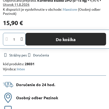
Kuriérska služba DPD (0 -15 kg)
•
4,90 €
•
Utorok
11.8.2026
Maxstore
(Osobný odber
Pezinok)
15,90 €
Do košíka
Strážny pes
Doručenia
kód produktu:
28031
Výrobca:
Intex
Doručenie do 24 hod​.
Osobný odber Pezinok