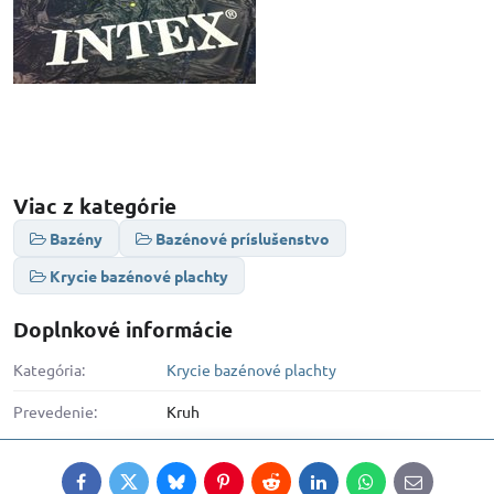
Viac z kategórie
Bazény
Bazénové príslušenstvo
Krycie bazénové plachty
Doplnkové informácie
Kategória:
Krycie bazénové plachty
Prevedenie:
Kruh
Facebook
Twitter
Bluesky
Pinterest
Reddit
LinkedIn
WhatsApp
E-