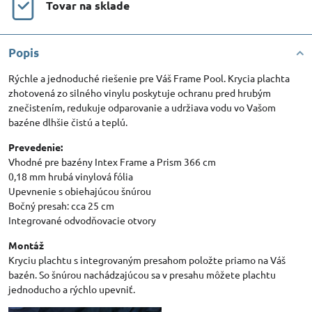
Tovar na sklade
Popis
Rýchle a jednoduché riešenie pre Váš Frame Pool. Krycia plachta
zhotovená zo silného vinylu poskytuje ochranu pred hrubým
znečistením, redukuje odparovanie a udržiava vodu vo Vašom
bazéne dlhšie čistú a teplú.
Prevedenie:
Vhodné pre bazény Intex Frame a Prism 366 cm
0,18 mm hrubá vinylová fólia
Upevnenie s obiehajúcou šnúrou
Bočný presah: cca 25 cm
Integrované odvodňovacie otvory
Montáž
Kryciu plachtu s integrovaným presahom položte priamo na Váš
bazén. So šnúrou nachádzajúcou sa v presahu môžete plachtu
jednoducho a rýchlo upevniť.