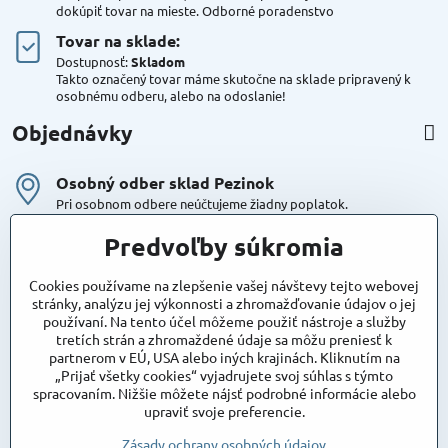
dokúpiť tovar na mieste. Odborné poradenstvo
Tovar na sklade:
Dostupnosť:
Skladom
Takto označený tovar máme skutočne na sklade pripravený k
osobnému odberu, alebo na odoslanie!
Objednávky
Osobný odber sklad Pezinok
Pri osobnom odbere neúčtujeme žiadny poplatok.
Kuriér DPD , Geis
Predvoľby súkromia
Cena za dopravu:
od 4,90 Eur s Dph
Cookies používame na zlepšenie vašej návštevy tejto webovej
stránky, analýzu jej výkonnosti a zhromažďovanie údajov o jej
používaní. Na tento účel môžeme použiť nástroje a služby
Maxstore
tretích strán a zhromaždené údaje sa môžu preniesť k
Bratislavská 79
partnerom v EÚ, USA alebo iných krajinách. Kliknutím na
Areál Satina
„Prijať všetky cookies“ vyjadrujete svoj súhlas s týmto
90201 Pezinok
spracovaním. Nižšie môžete nájsť podrobné informácie alebo
Poznámka:
vjazd do areálu z Bratislavskej ulice
upraviť svoje preferencie.
Súradnice pre GPS:
48°16'48.83"N, 17°15'39.45"E
Zásady ochrany osobných údajov