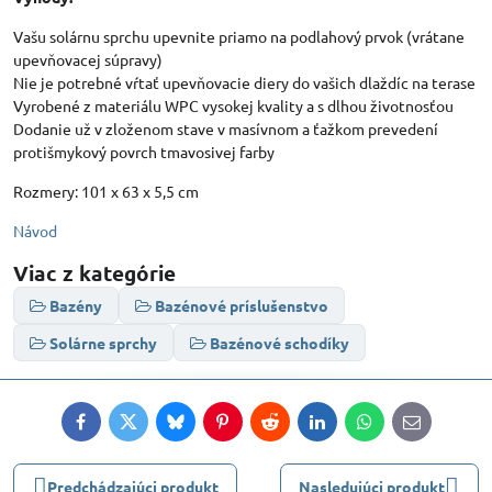
Vašu solárnu sprchu upevnite priamo na podlahový prvok (vrátane
upevňovacej súpravy)
Nie je potrebné vŕtať upevňovacie diery do vašich dlaždíc na terase
Vyrobené z materiálu WPC vysokej kvality a s dlhou životnosťou
Dodanie už v zloženom stave v masívnom a ťažkom prevedení
protišmykový povrch tmavosivej farby
Rozmery: 101 x 63 x 5,5 cm
Návod
Viac z kategórie
Bazény
Bazénové príslušenstvo
Solárne sprchy
Bazénové schodíky
Facebook
Twitter
Bluesky
Pinterest
Reddit
LinkedIn
WhatsApp
E-
mail
Predchádzajúci produkt
Nasledujúci produkt