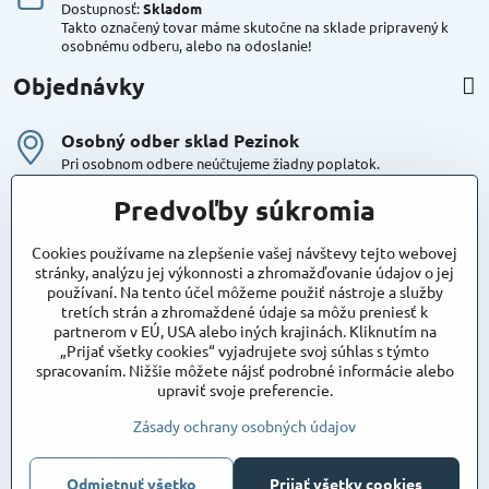
Dostupnosť:
Skladom
Takto označený tovar máme skutočne na sklade pripravený k
osobnému odberu, alebo na odoslanie!
Objednávky
Osobný odber sklad Pezinok
Pri osobnom odbere neúčtujeme žiadny poplatok.
Kuriér DPD , Geis
Predvoľby súkromia
Cena za dopravu:
od 4,90 Eur s Dph
Cookies používame na zlepšenie vašej návštevy tejto webovej
stránky, analýzu jej výkonnosti a zhromažďovanie údajov o jej
používaní. Na tento účel môžeme použiť nástroje a služby
Maxstore
tretích strán a zhromaždené údaje sa môžu preniesť k
Bratislavská 79
partnerom v EÚ, USA alebo iných krajinách. Kliknutím na
Areál Satina
„Prijať všetky cookies“ vyjadrujete svoj súhlas s týmto
90201 Pezinok
spracovaním. Nižšie môžete nájsť podrobné informácie alebo
Poznámka:
vjazd do areálu z Bratislavskej ulice
upraviť svoje preferencie.
Súradnice pre GPS:
48°16'48.83"N, 17°15'39.45"E
Zásady ochrany osobných údajov
Odmietnuť všetko
©
2026
Copyright
Prijať všetky cookies