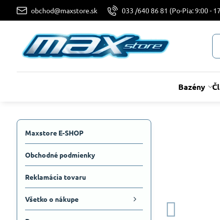
obchod@maxstore.sk
033 /640 86 81 (Po-Pia: 9:00 - 17
Bazény
Č
Maxstore E-SHOP
Obchodné podmienky
Reklamácia tovaru
Všetko o nákupe