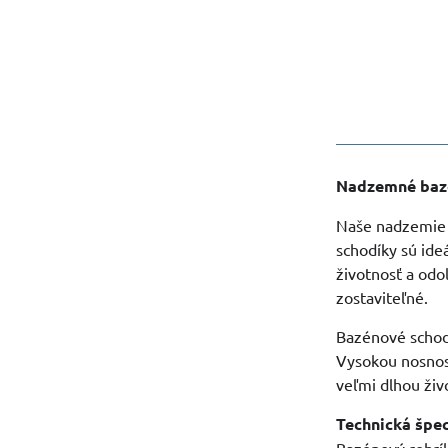
Nadzemné bazé
Naše nadzemie 
schodíky sú ide
životnosť a od
zostaviteľné.
Bazénové schod
Vysokou nosnosť
veľmi dlhou živ
Technická špec