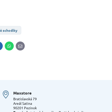
é schodíky
inkedIn
WhatsApp
E-
mail
Maxstore
Bratislavská 79
Areál Satina
90201 Pezinok