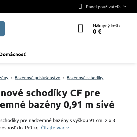
Panel používateľa
Nákupný košík
0 €
Domácnosť
zény
Bazénové príslušenstvo
Bazénové schodíky
nové schodíky CF pre
emné bazény 0,91 m sivé
schodíky pre nadzemné bazény s výškou 91 cm. 2 x 3
 nosnosť do 150 kg.
Čítajte viac