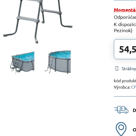
Momentál
Pezinok)
54,
Strážny
kód produk
Výrobca:
CF
D
O