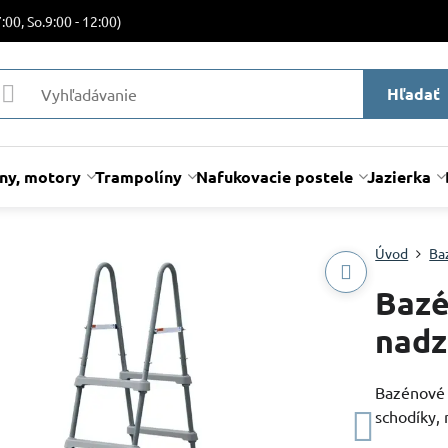
:00, So.9:00 - 12:00)
Hľadať
lny, motory
Trampolíny
Nafukovacie postele
Jazierka
Úvod
Ba
Bazé
nadz
Bazénové 
schodíky,