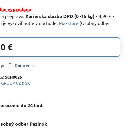
ne vypredané
Kuriérska služba DPD (0 -15 kg)
•
4,90 €
•
Maxstore
(Osobný odber
50 €
 pes
Doručenia
tu:
SCH0025
 GROUP CZ & SK
oručenie do 24 hod​.
sobný odber Pezinok