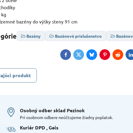
 z ocele
schodíky
 kg
zemné bazény do výšky steny 91 cm
egórie
Bazény
Bazénové príslušenstvo
Bazénov
Facebook
Twitter
Bluesky
Pinterest
Reddit
L
ajúci produkt
Osobný odber sklad Pezinok
Pri osobnom odbere neúčtujeme žiadny poplatok.
Kuriér DPD , Geis