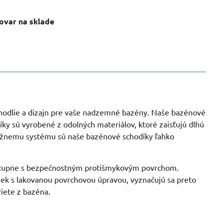
ovar na sklade
odlie a dizajn pre vaše nadzemné bazény. Naše bazénové
ky sú vyrobené z odolných materiálov, ktoré zaisťujú dlhú
ážnemu systému sú naše bazénové schodíky ľahko
stupne s bezpečnostným protišmykovým povrchom.
iek s lakovanou povrchovou úpravou, vyznačujú sa preto
riete z bazéna.