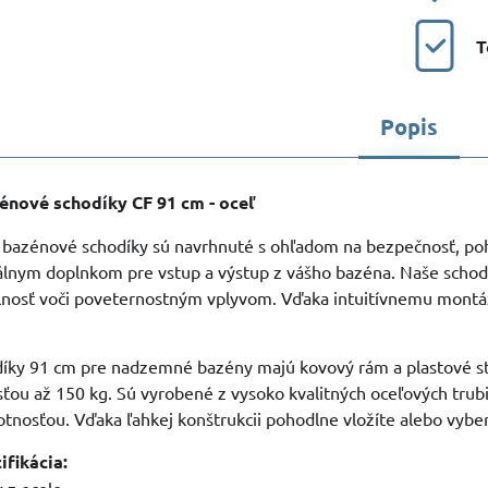
T
Popis
nové schodíky CF 91 cm - oceľ
bazénové schodíky sú navrhnuté s ohľadom na bezpečnosť, poh
álnym doplnkom pre vstup a výstup z vášho bazéna. Naše schodí
olnosť voči poveternostným vplyvom. Vďaka intuitívnemu mont
íky 91 cm pre nadzemné bazény majú kovový rám a plastové 
ou až 150 kg. Sú vyrobené z vysoko kvalitných oceľových trub
otnosťou. Vďaka ľahkej konštrukcii pohodlne vložíte alebo vybe
ifikácia: