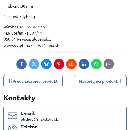
Hrúbka 0,80 mm
Nosnosť 31,40 kg
Výrobca: MOSS.SK, s.r.o.,
M.R.Štefánika 297/11,
050 01 Revúca, Slovensko,
www.delphin.sk, info@moss.sk
Facebook
Twitter
Bluesky
Pinterest
Reddit
LinkedIn
WhatsApp
E-
mail
Predchádzajúci produkt
Nasledujúci produkt
Kontakty
E-mail
obchod@maxstore.sk
Telefón