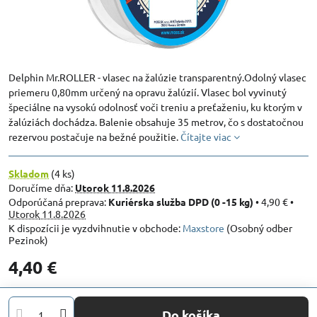
Delphin Mr.ROLLER - vlasec na žalúzie transparentný.Odolný vlasec
priemeru 0,80mm určený na opravu žalúzií. Vlasec bol vyvinutý
špeciálne na vysokú odolnosť voči treniu a preťaženiu, ku ktorým v
žalúziách dochádza. Balenie obsahuje 35 metrov, čo s dostatočnou
rezervou postačuje na bežné použitie.
Čítajte viac
Skladom
(
4
ks)
Doručíme dňa:
Utorok
11.8.2026
Kuriérska služba DPD (0 -15 kg)
•
4,90 €
•
Utorok
11.8.2026
Maxstore
(Osobný odber
Pezinok)
4,40 €
Do košíka