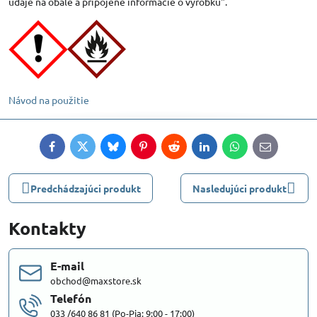
údaje na obale a pripojené informácie o výrobku".
Návod na použitie
Facebook
Twitter
Bluesky
Pinterest
Reddit
LinkedIn
WhatsApp
E-
mail
Predchádzajúci produkt
Nasledujúci produkt
Kontakty
E-mail
obchod@maxstore.sk
Telefón
033 /640 86 81 (Po-Pia: 9:00 - 17:00)