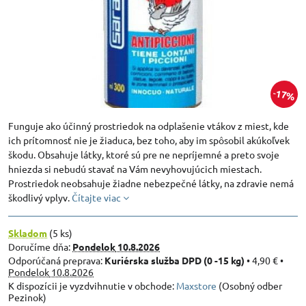
17%
Funguje ako účinný prostriedok na odplašenie vtákov z miest, kde
ich prítomnosť nie je žiaduca, bez toho, aby im spôsobil akúkoľvek
škodu. Obsahuje látky, ktoré sú pre ne nepríjemné a preto svoje
hniezda si nebudú stavať na Vám nevyhovujúcich miestach.
Prostriedok neobsahuje žiadne nebezpečné látky, na zdravie nemá
škodlivý vplyv.
Čítajte viac
Skladom
(
5
ks)
Doručíme dňa:
Pondelok
10.8.2026
Kuriérska služba DPD (0 -15 kg)
•
4,90 €
•
Pondelok
10.8.2026
Maxstore
(Osobný odber
Pezinok)