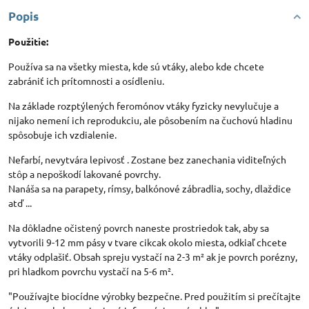
Popis
Použitie:
Používa sa na všetky miesta, kde sú vtáky, alebo kde chcete
zabrániť ich prítomnosti a osídleniu.
Na základe rozptýlených feromónov vtáky fyzicky nevylučuje a
nijako nemení ich reprodukciu, ale pôsobením na čuchovú hladinu
spôsobuje ich vzdialenie.
Nefarbí, nevytvára lepivosť . Zostane bez zanechania viditeľných
stôp a nepoškodí lakované povrchy.
Nanáša sa na parapety, rímsy, balkónové zábradlia, sochy, dlaždice
atď ...
Na dôkladne očistený povrch naneste prostriedok tak, aby sa
vytvorili 9-12 mm pásy v tvare cikcak okolo miesta, odkiaľ chcete
vtáky odplašiť. Obsah spreju vystačí na 2-3 m² ak je povrch porézny,
pri hladkom povrchu vystačí na 5-6 m².
"Používajte biocídne výrobky bezpečne. Pred použitím si prečítajte