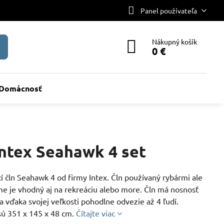
Panel používateľa
Nákupný košík
0 €
Domácnosť
Intex Seahawk 4 set
 čln Seahawk 4 od firmy Intex. Čln používaný rybármi ale
e je vhodný aj na rekreáciu alebo more. Čln má nosnosť
a vďaka svojej veľkosti pohodlne odvezie až 4 ľudí.
ú 351 x 145 x 48 cm.
Čítajte viac