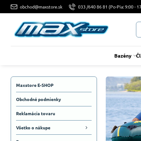
obchod@maxstore.sk
033 /640 86 81 (Po-Pia: 9:00 - 17
Bazény
Č
Maxstore E-SHOP
Obchodné podmienky
Reklamácia tovaru
Všetko o nákupe