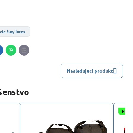
ie člny Intex
inkedIn
WhatsApp
E-
mail
Nasledujúci produkt
ušenstvo
NOVI