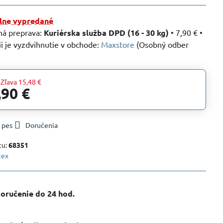
ne vypredané
Kuriérska služba DPD (16 - 30 kg)
•
7,90 €
•
Maxstore
(Osobný odber
Zľava
15,48 €
,90 €
 pes
Doručenia
tu:
68351
tex
oručenie do 24 hod​.