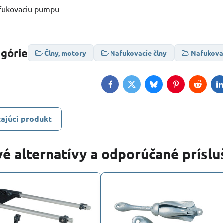
fukovaciu pumpu
egórie
Člny, motory
Nafukovacie člny
Nafukovac
Facebook
Twitter
Bluesky
Pinterest
Reddit
L
ajúci produkt
é alternatívy a odporúčané prísl