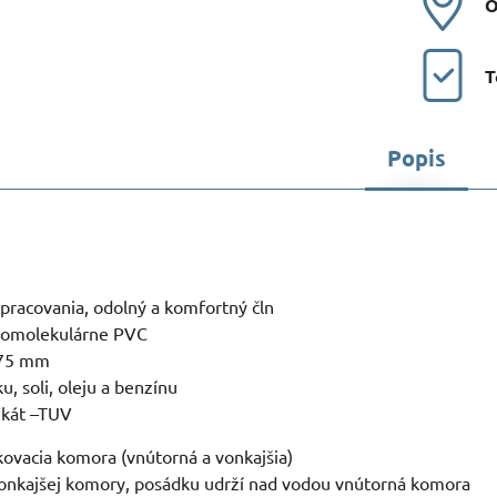
O
T
Popis
spracovania, odolný a komfortný čln
komolekulárne PVC
,75 mm
u, soli, oleju a benzínu
ikát –TUV
kovacia komora (vnútorná a vonkajšia)
vonkajšej komory, posádku udrží nad vodou vnútorná komora