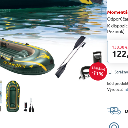
Momentál
Pezinok)
138,38 €
122
138,38 €
11%
Strážny
kód produk
Výrobca:
In
D