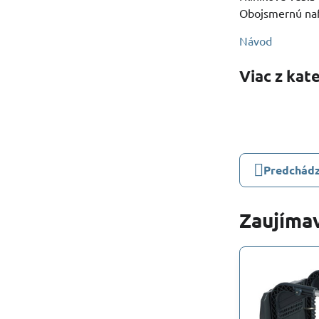
Obojsmernú na
Návod
Viac z kat
Predchádz
Zaujímav