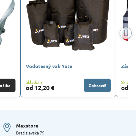
Vodotesný vak Yate
Záchr
Skladom
Sklado
ošíka
Zobraziť
od 12,20 €
od 51
Maxstore
Bratislavská 79