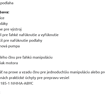
 podlaha
bava:
ice
edáky
ne pre výstroj
il pre ľahké nafúknutie a vyfúknutie
til pre nafúknutie podlahy
chová pumpa
lého člnu pre ľahkú manipuláciu
žiak motora
äť na prove a vzadu člnu pre jednoduchšiu manipuláciu alebo p
nách praktické úchyty pre prepravu vesiel
O 6185-1 NMMA-ABYC
: