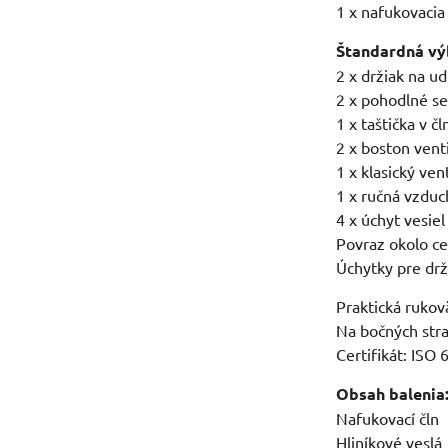
1 x nafukovacia
Štandardná vý
2 x držiak na ud
2 x pohodlné s
1 x taštička v čl
2 x boston vent
1 x klasický ven
1 x ručná vzdu
4 x úchyt vesiel
Povraz okolo ce
Úchytky pre dr
Praktická rukov
Na bočných stra
Certifikát: IS
Obsah balenia
Nafukovací čln
Hliníkové veslá