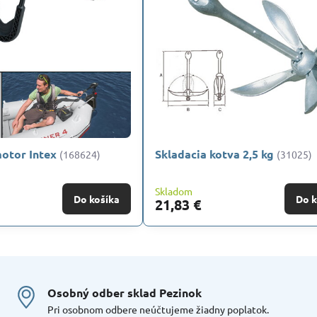
motor Intex
Skladacia kotva 2,5 kg
(168624)
(31025)
Skladom
Do košíka
Do k
21,83 €
Osobný odber sklad Pezinok
Pri osobnom odbere neúčtujeme žiadny poplatok.