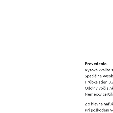
Prevedenie:
Vysoká kvalita 
Špeciálne vyso
Hrúbka stien 0
Odolný voči slnk
Nemecký certif
2 x hlavná nafu
Pri poškodení 