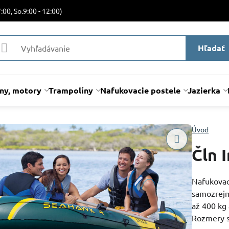
:00, So.9:00 - 12:00)
Hľadať
lny, motory
Trampolíny
Nafukovacie postele
Jazierka
Úvod
Čln 
Nafukovací
samozrejm
až 400 kg 
Rozmery s