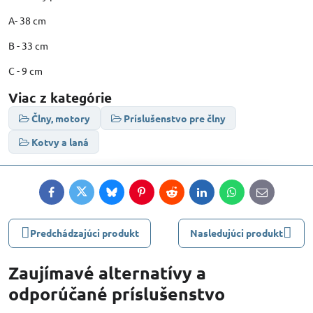
A- 38 cm
B - 33 cm
C - 9 cm
Viac z kategórie
Člny, motory
Príslušenstvo pre člny
Kotvy a laná
Facebook
Twitter
Bluesky
Pinterest
Reddit
LinkedIn
WhatsApp
E-
mail
Predchádzajúci produkt
Nasledujúci produkt
Zaujímavé alternatívy a
odporúčané príslušenstvo