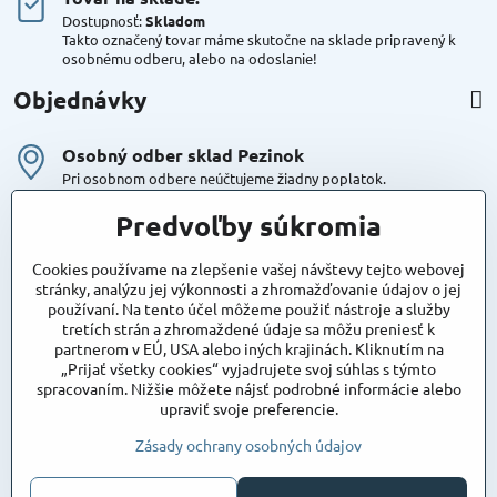
Dostupnosť:
Skladom
Takto označený tovar máme skutočne na sklade pripravený k
osobnému odberu, alebo na odoslanie!
Objednávky
Osobný odber sklad Pezinok
Pri osobnom odbere neúčtujeme žiadny poplatok.
Kuriér DPD , Geis
Predvoľby súkromia
Cena za dopravu:
od 4,90 Eur s Dph
Cookies používame na zlepšenie vašej návštevy tejto webovej
stránky, analýzu jej výkonnosti a zhromažďovanie údajov o jej
používaní. Na tento účel môžeme použiť nástroje a služby
Maxstore
tretích strán a zhromaždené údaje sa môžu preniesť k
Bratislavská 79
partnerom v EÚ, USA alebo iných krajinách. Kliknutím na
Areál Satina
„Prijať všetky cookies“ vyjadrujete svoj súhlas s týmto
90201 Pezinok
spracovaním. Nižšie môžete nájsť podrobné informácie alebo
Poznámka:
vjazd do areálu z Bratislavskej ulice
upraviť svoje preferencie.
Súradnice pre GPS:
48°16'48.83"N, 17°15'39.45"E
Zásady ochrany osobných údajov