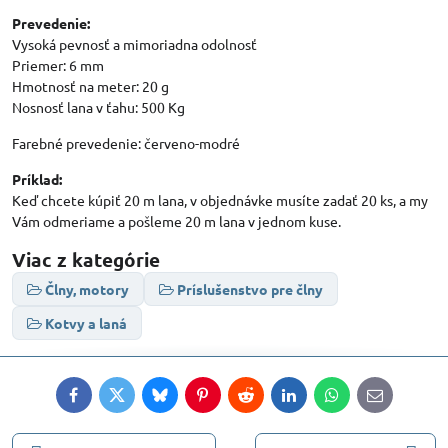
Prevedenie:
Vysoká pevnosť a mimoriadna odolnosť
Priemer: 6 mm
Hmotnosť na meter: 20 g
Nosnosť lana v ťahu: 500 Kg
Farebné prevedenie: červeno-modré
Príklad:
Keď chcete kúpiť 20 m lana, v objednávke musíte zadať 20 ks, a my
Vám odmeriame a pošleme 20 m lana v jednom kuse.
Viac z kategórie
Člny, motory
Príslušenstvo pre člny
Kotvy a laná
Facebook
Twitter
Bluesky
Pinterest
Reddit
LinkedIn
WhatsApp
E-
mail