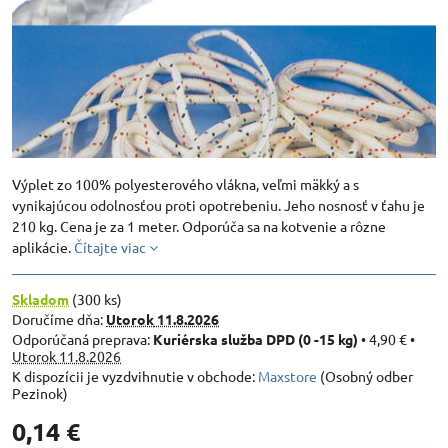
Výplet zo 100% polyesterového vlákna, veľmi mäkký a s
vynikajúcou odolnosťou proti opotrebeniu. Jeho nosnosť v ťahu je
210 kg. Cena je za 1 meter. Odporúča sa na kotvenie a rôzne
aplikácie.
Čítajte viac
Skladom
(
300
ks)
Doručíme dňa:
Utorok
11.8.2026
Kuriérska služba DPD (0 -15 kg)
•
4,90 €
•
Utorok
11.8.2026
Maxstore
(Osobný odber
Pezinok)
0,14 €