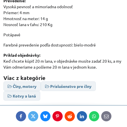
Prevedenie:
Vysoká pevnosť a mimoriadna odolnosť
Priemer: 4 mm
Hmotnosť na meter: 14 g
Nosnosť lana v ťahu: 210 Kg
Potápavé
Farebné prevedenie podľa dostupnosti: bielo-modré
Príklad objednávky:
Keď chcete kúpiť 20 m lana, v objednávke musíte zadať 20 ks, a my
Vám odmeriame a pošleme 20 m lana v jednom kuse.
Viac z kategórie
Člny, motory
Príslušenstvo pre člny
Kotvy a laná
Facebook
Twitter
Bluesky
Pinterest
Reddit
LinkedIn
WhatsApp
E-
mail