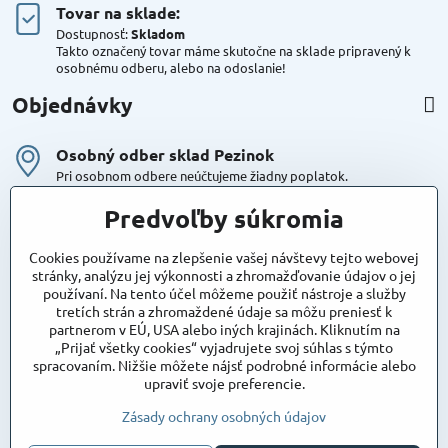
Tovar na sklade:
Dostupnosť:
Skladom
Takto označený tovar máme skutočne na sklade pripravený k
osobnému odberu, alebo na odoslanie!
Objednávky
Osobný odber sklad Pezinok
Pri osobnom odbere neúčtujeme žiadny poplatok.
Kuriér DPD , Geis
Predvoľby súkromia
Cena za dopravu:
od 4,90 Eur s Dph
Cookies používame na zlepšenie vašej návštevy tejto webovej
stránky, analýzu jej výkonnosti a zhromažďovanie údajov o jej
používaní. Na tento účel môžeme použiť nástroje a služby
Maxstore
tretích strán a zhromaždené údaje sa môžu preniesť k
Bratislavská 79
partnerom v EÚ, USA alebo iných krajinách. Kliknutím na
Areál Satina
„Prijať všetky cookies“ vyjadrujete svoj súhlas s týmto
90201 Pezinok
spracovaním. Nižšie môžete nájsť podrobné informácie alebo
Poznámka:
vjazd do areálu z Bratislavskej ulice
upraviť svoje preferencie.
Súradnice pre GPS:
48°16'48.83"N, 17°15'39.45"E
Zásady ochrany osobných údajov