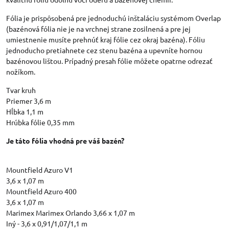
Fólia je prispôsobená pre jednoduchú inštaláciu systémom Overlap
(bazénová fólia nie je na vrchnej strane zosilnená a pre jej
umiestnenie musíte prehnúť kraj fólie cez okraj bazéna). Fóliu
jednoducho pretiahnete cez stenu bazéna a upevníte hornou
bazénovou lištou. Prípadný presah fólie môžete opatrne odrezať
nožíkom.
Tvar kruh
Priemer 3,6 m
Hĺbka 1,1 m
Hrúbka fólie 0,35 mm
Je táto fólia vhodná pre váš bazén?
Mountfield Azuro V1
3,6 x 1,07 m
Mountfield Azuro 400
3,6 x 1,07 m
Marimex Marimex Orlando 3,66 x 1,07 m
Iný - 3,6 x 0,91/1,07/1,1 m