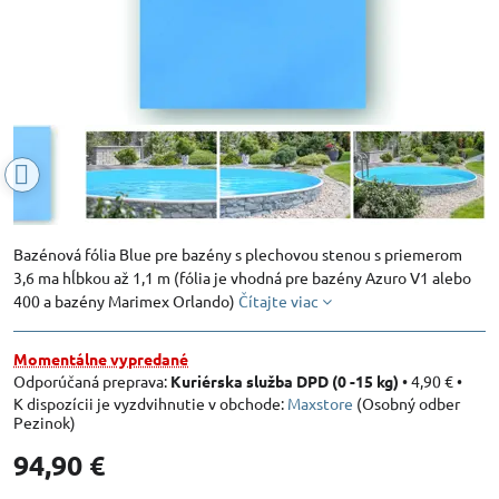
Bazénová fólia Blue pre bazény s plechovou stenou s priemerom
3,6 ma hĺbkou až 1,1 m (fólia je vhodná pre bazény Azuro V1 alebo
400 a bazény Marimex Orlando)
Čítajte viac
Momentálne vypredané
Kuriérska služba DPD (0 -15 kg)
•
4,90 €
•
Maxstore
(Osobný odber
Pezinok)
94,90 €