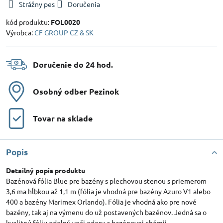
Strážny pes
Doručenia
kód produktu:
FOL0020
Výrobca:
CF GROUP CZ & SK
Doručenie do 24 hod​.
Osobný odber Pezinok
Tovar na sklade
Popis
Detailný popis produktu
Bazénová fólia Blue pre bazény s plechovou stenou s priemerom
3,6 ma hĺbkou až 1,1 m (fólia je vhodná pre bazény Azuro V1 alebo
400 a bazény Marimex Orlando). Fólia je vhodná ako pre nové
bazény, tak aj na výmenu do už postavených bazénov. Jedná sa o
kvalitnú fóliu odolnú voči oderu a bazénovej chémii.