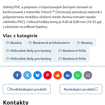
Odolný PVC a polyester s trojvrstvovými bočnými stenami sú
konštruované z materiálu Tritech ™ (3vrstvový vystužený materiál s
polyesterovou mriežkou uloženú medzi dvoma vrstvami vysoko
odolného PVC). Celková hrúbka steny je 0,40 až 0,80 mm (16-32 ga)
v závislosti na veľkosti bazénu.
Viac z kategórie
Bazény
Bazénové príslušenstvo
Bazény
Náhradné diely pre bazény
Bazénové fólie
Náhradné diely pre bazény
Bazénové fólie
Facebook
Twitter
Bluesky
Pinterest
Reddit
LinkedIn
WhatsApp
E-
mail
Predchádzajúci produkt
Nasledujúci produkt
Kontakty