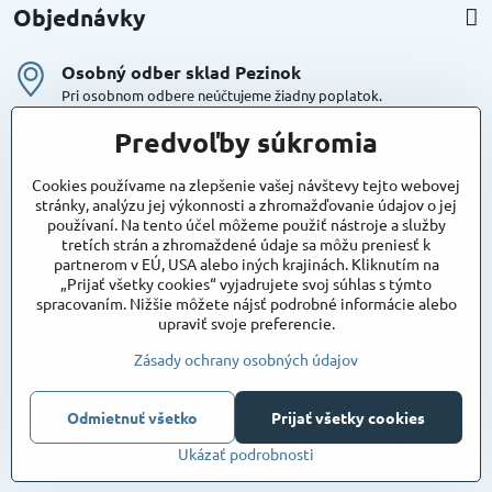
Objednávky
Osobný odber sklad Pezinok
Pri osobnom odbere neúčtujeme žiadny poplatok.
Kuriér DPD , Geis
Predvoľby súkromia
Cena za dopravu:
od 4,90 Eur s Dph
Cookies používame na zlepšenie vašej návštevy tejto webovej
stránky, analýzu jej výkonnosti a zhromažďovanie údajov o jej
používaní. Na tento účel môžeme použiť nástroje a služby
Maxstore
tretích strán a zhromaždené údaje sa môžu preniesť k
Bratislavská 79
partnerom v EÚ, USA alebo iných krajinách. Kliknutím na
Areál Satina
„Prijať všetky cookies“ vyjadrujete svoj súhlas s týmto
90201 Pezinok
spracovaním. Nižšie môžete nájsť podrobné informácie alebo
Poznámka:
vjazd do areálu z Bratislavskej ulice
upraviť svoje preferencie.
Súradnice pre GPS:
48°16'48.83"N, 17°15'39.45"E
Zásady ochrany osobných údajov
Odmietnuť všetko
©
2026
Copyright
Prijať všetky cookies
Predvoľby súkromia
Zásady ochrany osobných údajov
Ukázať podrobnosti
Vytvorené pomocou:
BiznisWeb.sk