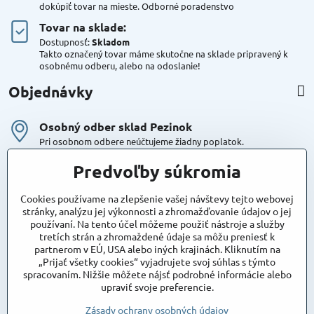
dokúpiť tovar na mieste. Odborné poradenstvo
Tovar na sklade:
Dostupnosť:
Skladom
Takto označený tovar máme skutočne na sklade pripravený k
osobnému odberu, alebo na odoslanie!
Objednávky
Osobný odber sklad Pezinok
Pri osobnom odbere neúčtujeme žiadny poplatok.
Kuriér DPD , Geis
Predvoľby súkromia
Cena za dopravu:
od 4,90 Eur s Dph
Cookies používame na zlepšenie vašej návštevy tejto webovej
stránky, analýzu jej výkonnosti a zhromažďovanie údajov o jej
používaní. Na tento účel môžeme použiť nástroje a služby
Maxstore
tretích strán a zhromaždené údaje sa môžu preniesť k
Bratislavská 79
partnerom v EÚ, USA alebo iných krajinách. Kliknutím na
Areál Satina
„Prijať všetky cookies“ vyjadrujete svoj súhlas s týmto
90201 Pezinok
spracovaním. Nižšie môžete nájsť podrobné informácie alebo
Poznámka:
vjazd do areálu z Bratislavskej ulice
upraviť svoje preferencie.
Súradnice pre GPS:
48°16'48.83"N, 17°15'39.45"E
Zásady ochrany osobných údajov