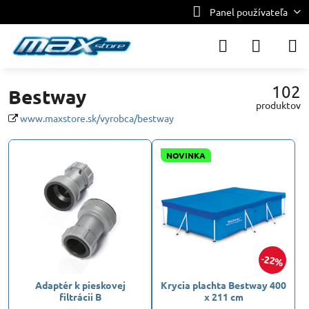
Panel používateľa
102
Bestway
produktov
www.maxstore.sk/vyrobca/bestway
NOVINKA
22%
Adaptér k pieskovej
Krycia plachta Bestway 400
filtrácii B
x 211 cm