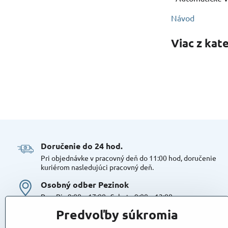
Návod
Viac z kat
Doručenie do 24 hod​.
Pri objednávke v pracovný deň do 11:00 hod, doručenie
kuriérom nasledujúci pracovný deň.
Osobný odber Pezinok
Po – Pia 9:00 – 17:00 , Sobota 9:00 – 12:00
Možná platba kartou alebo v hotovosti. Bezproblémové a
Predvoľby súkromia
bezplatné parkovanie, možnosť doplniť objednávku alebo
dokúpiť tovar na mieste. Odborné poradenstvo