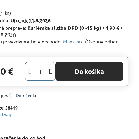
(
1
ks)
 dňa:
Utorok
11.8.2026
Kuriérska služba DPD (0 -15 kg)
•
4,90 €
•
.8.2026
Maxstore
(Osobný odber
90 €
Do košíka
 pes
Doručenia
tu:
58419
stway
oručenie do 24 hod​.