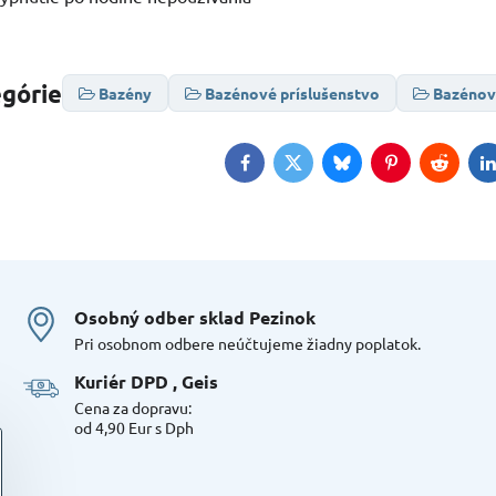
egórie
Bazény
Bazénové príslušenstvo
Bazénov
Facebook
Twitter
Bluesky
Pinterest
Reddit
L
Osobný odber sklad Pezinok
Pri osobnom odbere neúčtujeme žiadny poplatok.
Kuriér DPD , Geis
Cena za dopravu:
od 4,90 Eur s Dph