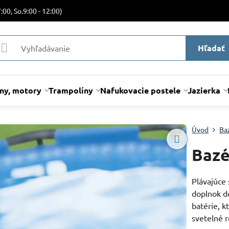
:00, So.9:00 - 12:00)
Hľadať
lny, motory
Trampolíny
Nafukovacie postele
Jazierka
Úvod
Ba
Bazé
Plávajúce
doplnok d
batérie, k
svetelné 