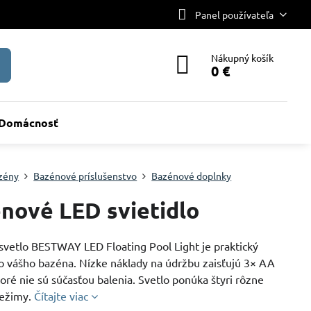
Panel používateľa
Nákupný košík
0 €
Domácnosť
zény
Bazénové príslušenstvo
Bazénové doplnky
nové LED svietidlo
 svetlo BESTWAY LED Floating Pool Light je praktický
o vášho bazéna. Nízke náklady na údržbu zaisťujú 3× AA
toré nie sú súčasťou balenia. Svetlo ponúka štyri rôzne
režimy.
Čítajte viac