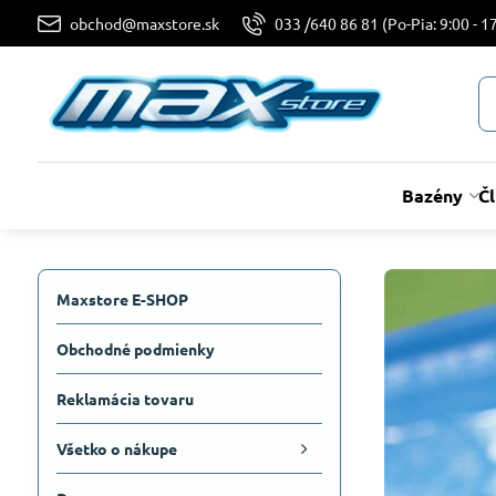
obchod@maxstore.sk
033 /640 86 81 (Po-Pia: 9:00 - 17
Bazény
Č
Maxstore E-SHOP
Obchodné podmienky
Reklamácia tovaru
Všetko o nákupe