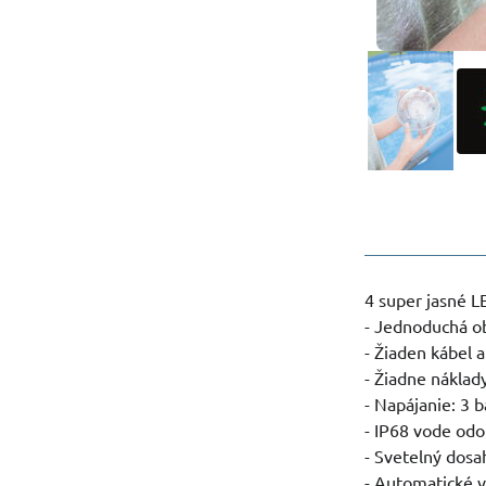
4 super jasné L
- Jednoduchá ob
- Žiaden kábel 
- Žiadne náklad
- Napájanie: 3 b
- IP68 vode odo
- Svetelný dosa
- Automatické 