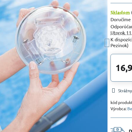
Skladom
Doručíme
Utorok
11
Pezinok)
16,
Strážny
kód produk
Výrobca:
Be
D