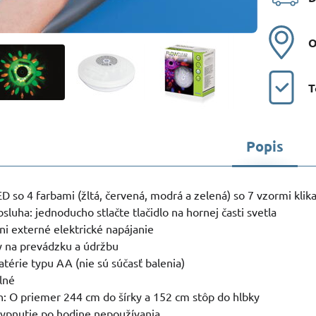
O
T
Popis
ED so 4 farbami (žltá, červená, modrá a zelená) so 7 vzormi klik
sluha: jednoducho stlačte tlačidlo na hornej časti svetla
ani externé elektrické napájanie
y na prevádzku a údržbu
atérie typu AA (nie sú súčasť balenia)
lné
h: O priemer 244 cm do šírky a 152 cm stôp do hlbky
vypnutie po hodine nepoužívania