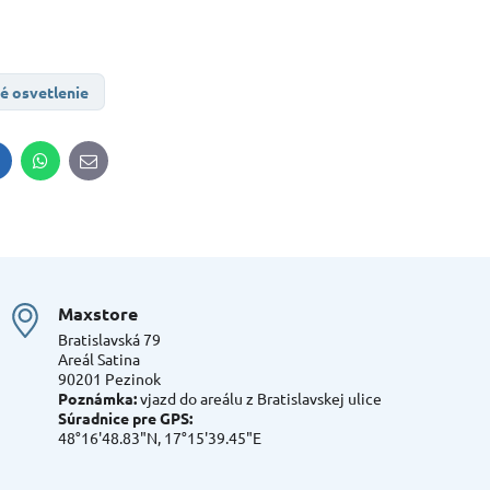
é osvetlenie
inkedIn
WhatsApp
E-
mail
Maxstore
Bratislavská 79
Areál Satina
90201 Pezinok
Poznámka:
vjazd do areálu z Bratislavskej ulice
Súradnice pre GPS:
48°16'48.83"N, 17°15'39.45"E