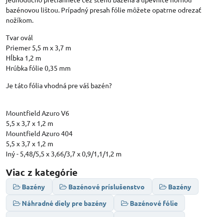
bazénovou lištou. Prípadný presah fólie môžete opatrne odrezať
nožíkom.
Tvar ovál
Priemer 5,5 m x 3,7 m
Hĺbka 1,2 m
Hrúbka fólie 0,35 mm
Je táto fólia vhodná pre váš bazén?
Mountfield Azuro V6
5,5 x 3,7 x 1,2 m
Mountfield Azuro 404
5,5 x 3,7 x 1,2 m
Iný - 5,48/5,5 x 3,66/3,7 x 0,9/1,1/1,2 m
Viac z kategórie
Bazény
Bazénové príslušenstvo
Bazény
Náhradné diely pre bazény
Bazénové fólie