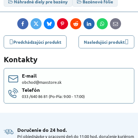
Náhradné diely pre bazény
Bazénové fólie
Facebook
Twitter
Bluesky
Pinterest
Reddit
LinkedIn
WhatsApp
E-
mail
Predchádzajúci produkt
Nasledujúci produkt
Kontakty
E-mail
obchod@maxstore.sk
Telefón
033 /640 86 81 (Po-Pia: 9:00 - 17:00)
Doručenie do 24 hod​.
Pri objednávke v pracovný deň do 11:00 hod, doručenie kuriérom