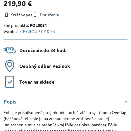
219,90 €
Strážny pes
Doručenia
kód produktu:
FOL0031
Výrobca:
CF GROUP CZ & SK
Doručenie do 24 hod​.
Osobný odber Pezinok
Tovar na sklade
Popis
Fólia je prispôsobená pre jednoduchú inštaláciu systémom Overlap
(bazénová fólia nie je na vrchnej strane zosilnená a pre jej
umiestnenie musíte prehnúť kraj fólie cez okraj bazéna). Fóliu
jednoducho pretiahnete cez stenu bazéna a upevníte hornou