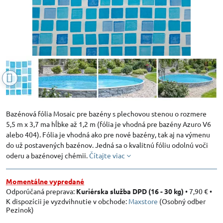
Bazénová fólia Mosaic pre bazény s plechovou stenou o rozmere
5,5 m x 3,7 ma hĺbke až 1,2 m (fólia je vhodná pre bazény Azuro V6
alebo 404). Fólia je vhodná ako pre nové bazény, tak aj na výmenu
do už postavených bazénov. Jedná sa o kvalitnú fóliu odolnú voči
oderu a bazénovej chémii.
Čítajte viac
Momentálne vypredané
Kuriérska služba DPD (16 - 30 kg)
•
7,90 €
•
Maxstore
(Osobný odber
Pezinok)