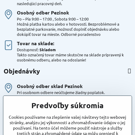
nasledujúci pracovný deň.
Osobný odber Pezinok
Po – Pia 9:00 – 17:00 , Sobota 9:00 – 12:00
Možná platba kartou alebo v hotovosti. Bezproblémové a
bezplatné parkovanie, možnosť doplniť objednávku alebo
dokúpiť tovar na mieste. Odborné poradenstvo
Tovar na sklade:
Dostupnosť:
Skladom
Takto označený tovar máme skutočne na sklade pripravený k
osobnému odberu, alebo na odoslanie!
Objednávky
Osobný odber sklad Pezinok
Pri osobnom odbere neúčtujeme žiadny poplatok.
Kuriér DPD , Geis
Predvoľby súkromia
Cena za dopravu:
od 4,90 Eur s Dph
Cookies používame na zlepšenie vašej návštevy tejto webovej
stránky, analýzu jej výkonnosti a zhromažďovanie údajov o jej
používaní. Na tento účel môžeme použiť nástroje a služby
Maxstore
tretích strán a zhromaždené údaje sa môžu preniesť k