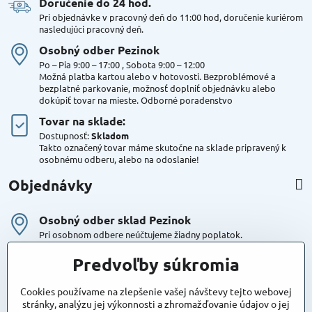
Doručenie do 24 hod​.
Pri objednávke v pracovný deň do 11:00 hod, doručenie kuriérom
nasledujúci pracovný deň.
Osobný odber Pezinok
Po – Pia 9:00 – 17:00 , Sobota 9:00 – 12:00
Možná platba kartou alebo v hotovosti. Bezproblémové a
bezplatné parkovanie, možnosť doplniť objednávku alebo
dokúpiť tovar na mieste. Odborné poradenstvo
Tovar na sklade:
Dostupnosť:
Skladom
Takto označený tovar máme skutočne na sklade pripravený k
osobnému odberu, alebo na odoslanie!
Objednávky
Osobný odber sklad Pezinok
Pri osobnom odbere neúčtujeme žiadny poplatok.
Kuriér DPD , Geis
Predvoľby súkromia
Cena za dopravu:
od 4,90 Eur s Dph
Cookies používame na zlepšenie vašej návštevy tejto webovej
stránky, analýzu jej výkonnosti a zhromažďovanie údajov o jej