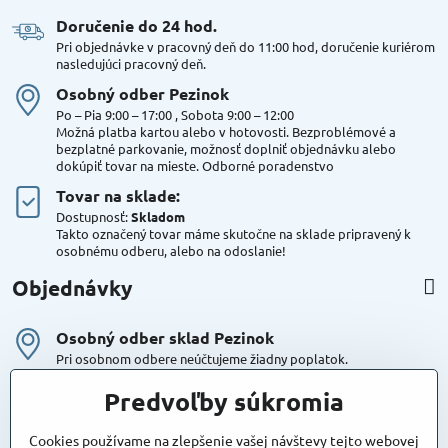
Doručenie do 24 hod​.
Pri objednávke v pracovný deň do 11:00 hod, doručenie kuriérom
nasledujúci pracovný deň.
Osobný odber Pezinok
Po – Pia 9:00 – 17:00 , Sobota 9:00 – 12:00
Možná platba kartou alebo v hotovosti. Bezproblémové a
bezplatné parkovanie, možnosť doplniť objednávku alebo
dokúpiť tovar na mieste. Odborné poradenstvo
Tovar na sklade:
Dostupnosť:
Skladom
Takto označený tovar máme skutočne na sklade pripravený k
osobnému odberu, alebo na odoslanie!
Objednávky
Osobný odber sklad Pezinok
Pri osobnom odbere neúčtujeme žiadny poplatok.
Kuriér DPD , Geis
Predvoľby súkromia
Cena za dopravu:
od 4,90 Eur s Dph
Cookies používame na zlepšenie vašej návštevy tejto webovej