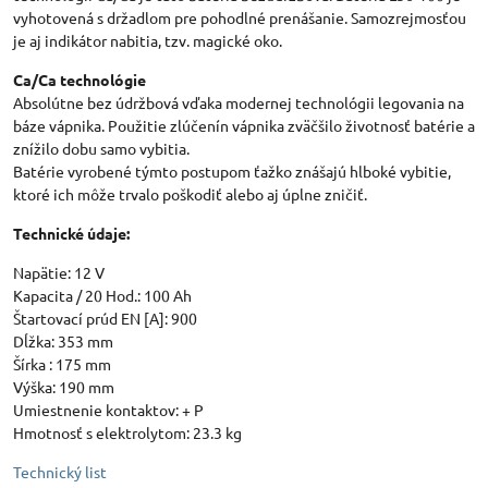
vyhotovená s držadlom pre pohodlné prenášanie. Samozrejmosťou
je aj indikátor nabitia, tzv. magické oko.
Ca/Ca technológie
Absolútne bez údržbová vďaka modernej technológii legovania na
báze vápnika. Použitie zlúčenín vápnika zväčšilo životnosť batérie a
znížilo dobu samo vybitia.
Batérie vyrobené týmto postupom ťažko znášajú hlboké vybitie,
ktoré ich môže trvalo poškodiť alebo aj úplne zničiť.
Technické údaje:
Napätie: 12 V
Kapacita / 20 Hod.: 100 Ah
Štartovací prúd EN [A]: 900
Dĺžka: 353 mm
Šírka : 175 mm
Výška: 190 mm
Umiestnenie kontaktov: + P
Hmotnosť s elektrolytom: 23.3 kg
Technický list