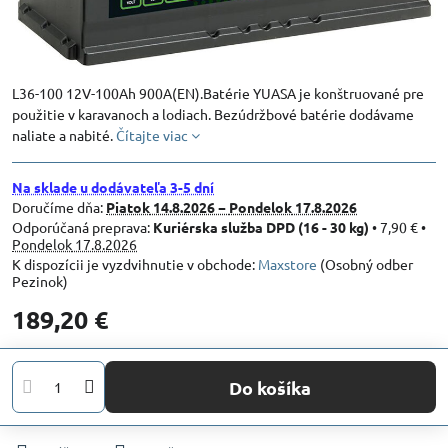
L36-100 12V-100Ah 900A(EN).Batérie YUASA je konštruované pre
použitie v karavanoch a lodiach. Bezúdržbové batérie dodávame
naliate a nabité.
Čítajte viac
Na sklade u dodávateľa 3-5 dní
Doručíme dňa:
Piatok
14.8.2026 −
Pondelok
17.8.2026
Kuriérska služba DPD (16 - 30 kg)
•
7,90 €
•
Pondelok
17.8.2026
Maxstore
(Osobný odber
Pezinok)
189,20 €
Do košíka