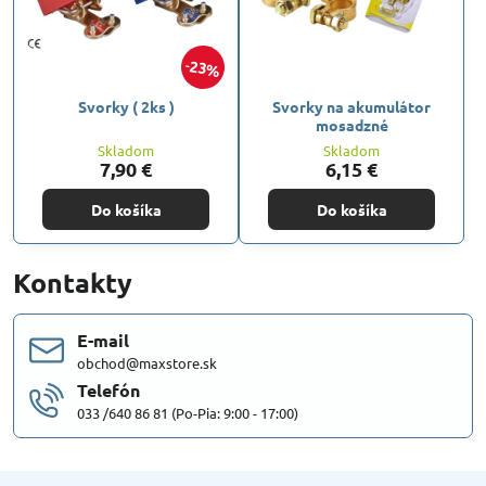
23%
Svorky ( 2ks )
Svorky na akumulátor
mosadzné
Skladom
Skladom
7,90 €
6,15 €
Do košíka
Do košíka
Kontakty
E-mail
obchod@maxstore.sk
Telefón
033 /640 86 81 (Po-Pia: 9:00 - 17:00)