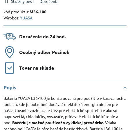
Strážny pes
Doručenia
kód produktu:
M36-100
Výrobca:
YUASA
Doručenie do 24 hod​.
Osobný odber Pezinok
Tovar na sklade
Popis
Batéria YUASA L36-100 je konštruovaná pre použitie v karavanoch a
lodiach, kde je potrebné dodávať elektrickú energiu nie len pre
naštartovanie vozidla, ale tiež pre elektrické spotrebiče ako sú
napr. svetlá, chladničky, vysávače, prídavné elektrické kúrenie a
pod.
Batériu je možné používať v cyklickej prevádzke.
Vďaka
technologií Ca/Ca je táto batéria bezúdržbová. Batéria L36-100 je