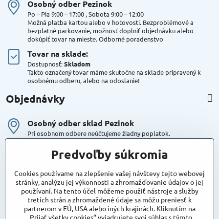
Osobný odber Pezinok
Po – Pia 9:00 – 17:00 , Sobota 9:00 – 12:00
Možná platba kartou alebo v hotovosti. Bezproblémové a
bezplatné parkovanie, možnosť doplniť objednávku alebo
dokúpiť tovar na mieste. Odborné poradenstvo
Tovar na sklade:
Dostupnosť:
Skladom
Takto označený tovar máme skutočne na sklade pripravený k
osobnému odberu, alebo na odoslanie!
Objednávky
Osobný odber sklad Pezinok
Pri osobnom odbere neúčtujeme žiadny poplatok.
Kuriér DPD , Geis
Predvoľby súkromia
Cena za dopravu:
od 4,90 Eur s Dph
Cookies používame na zlepšenie vašej návštevy tejto webovej
stránky, analýzu jej výkonnosti a zhromažďovanie údajov o jej
používaní. Na tento účel môžeme použiť nástroje a služby
Maxstore
tretích strán a zhromaždené údaje sa môžu preniesť k
Bratislavská 79
partnerom v EÚ, USA alebo iných krajinách. Kliknutím na
Areál Satina
„Prijať všetky cookies“ vyjadrujete svoj súhlas s týmto