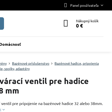
Panel používateľa
Nákupný košík
0 €
Domácnosť
zény
Bazénové príslušenstvo
Bazénové hadice, pripojenia
ie, spojky, adaptéry
várací ventil pre hadice
38 mm
í ventil pre pripojenie na bazénové hadice 32 alebo 38mm.
c