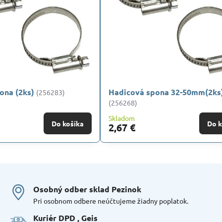
ona (2ks)
Hadicová spona 32-50mm(2ks
(256283)
(256268)
Skladom
Do košíka
Do k
2,67 €
Osobný odber sklad Pezinok
Pri osobnom odbere neúčtujeme žiadny poplatok.
Kuriér DPD , Geis