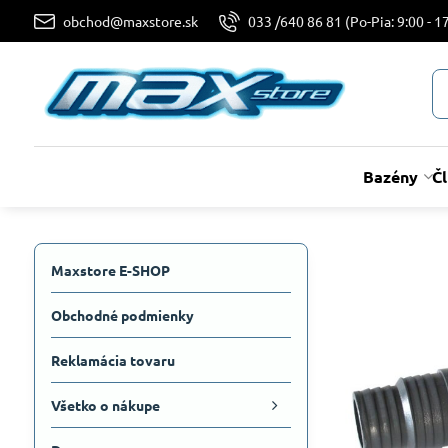
obchod@maxstore.sk
033 /640 86 81 (Po-Pia: 9:00 - 17
Bazény
Č
Maxstore E-SHOP
Obchodné podmienky
Reklamácia tovaru
Všetko o nákupe