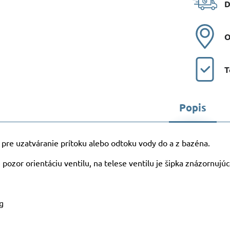
D
O
T
Popis
ý pre uzatváranie prítoku alebo odtoku vody do a z bazéna.
 pozor orientáciu ventilu, na telese ventilu je šipka znázornujú
g