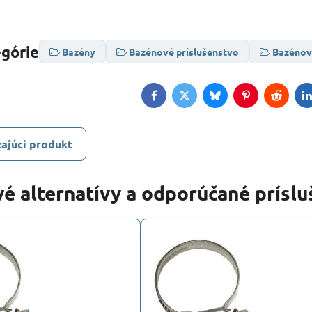
egórie
Bazény
Bazénové príslušenstvo
Bazénové
Facebook
Twitter
Bluesky
Pinterest
Reddit
L
ajúci produkt
é alternatívy a odporúčané prísl