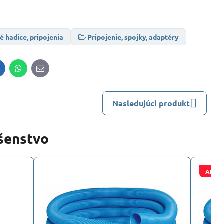
 hadice, pripojenia
Pripojenie, spojky, adaptéry
inkedIn
WhatsApp
E-
mail
Nasledujúci produkt
ušenstvo
AKCI