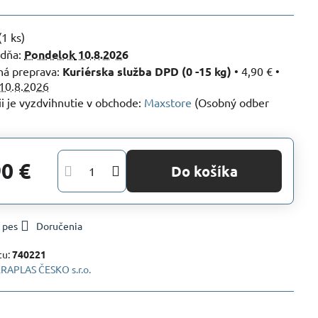
(
1
ks)
 dňa:
Pondelok
10.8.2026
Kuriérska služba DPD (0 -15 kg)
•
4,90 €
•
10.8.2026
Maxstore
(Osobný odber
90 €
Do košíka
 pes
Doručenia
tu:
740221
RAPLAS ČESKO s.r.o.