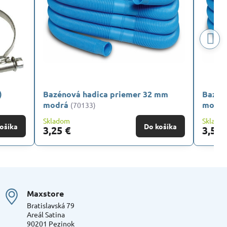
)
Bazénová hadica priemer 32 mm
Bazén
modrá
modr
(70133)
Skladom
Sklado
ošíka
Do košíka
3,25 €
3,55 
Maxstore
Bratislavská 79
Areál Satina
90201 Pezinok