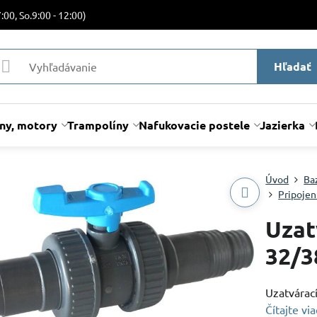
:00, So.9:00 - 12:00)
Hľadať
lny, motory
Trampolíny
Nafukovacie postele
Jazierka
Úvod
Ba
Pripojen
Uzat
32/
Uzatvárac
Čítajte via