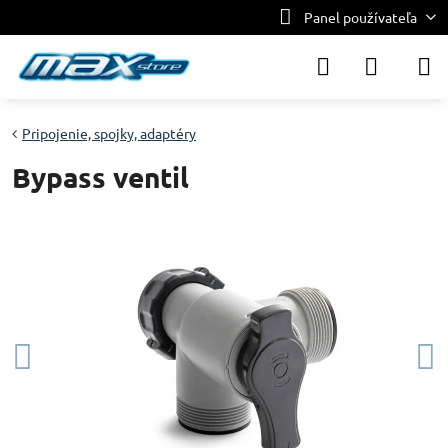
Panel používateľa
Pripojenie, spojky, adaptéry
Bypass ventil