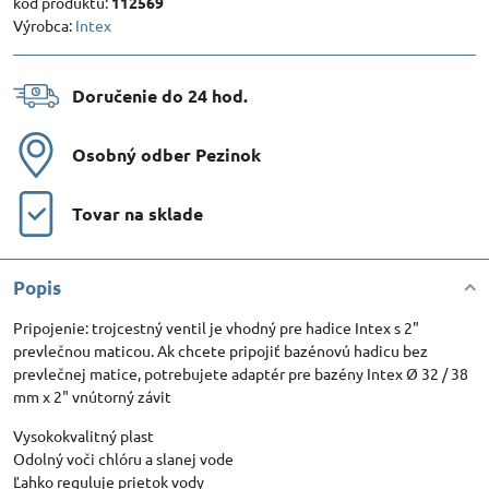
kód produktu:
112569
Výrobca:
Intex
Doručenie do 24 hod​.
Osobný odber Pezinok
Tovar na sklade
Popis
Pripojenie: trojcestný ventil je vhodný pre hadice Intex s 2"
prevlečnou maticou. Ak chcete pripojiť bazénovú hadicu bez
prevlečnej matice, potrebujete adaptér pre bazény Intex Ø 32 / 38
mm x 2" vnútorný závit
Vysokokvalitný plast
Odolný voči chlóru a slanej vode
Ľahko reguluje prietok vody