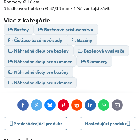
Rozmery: Ø 16 cm
S hadicovou hubicou Ø 32/38 mm x 1 ½" vonkajší závit
Viac z kategórie
Bazény
Bazénové príslušenstvo
Čistiace bazénové sady
Bazény
Náhradné diely pre bazény
Bazénové vysávače
Náhradne diely pre skimmer
Skimmery
Náhradné diely pre bazény
Náhradne diely pre skimmer
Facebook
Twitter
Bluesky
Pinterest
Reddit
LinkedIn
WhatsApp
E-
mail
Predchádzajúci produkt
Nasledujúci produkt