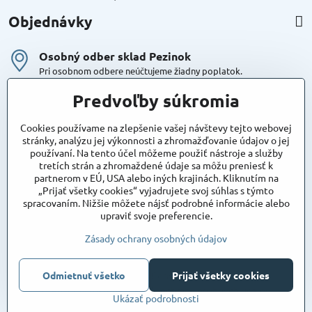
Objednávky
Osobný odber sklad Pezinok
Pri osobnom odbere neúčtujeme žiadny poplatok.
Kuriér DPD , Geis
Predvoľby súkromia
Cena za dopravu:
od 4,90 Eur s Dph
Cookies používame na zlepšenie vašej návštevy tejto webovej
stránky, analýzu jej výkonnosti a zhromažďovanie údajov o jej
používaní. Na tento účel môžeme použiť nástroje a služby
Maxstore
tretích strán a zhromaždené údaje sa môžu preniesť k
Bratislavská 79
partnerom v EÚ, USA alebo iných krajinách. Kliknutím na
Areál Satina
„Prijať všetky cookies“ vyjadrujete svoj súhlas s týmto
90201 Pezinok
spracovaním. Nižšie môžete nájsť podrobné informácie alebo
Poznámka:
vjazd do areálu z Bratislavskej ulice
upraviť svoje preferencie.
Súradnice pre GPS:
48°16'48.83"N, 17°15'39.45"E
Zásady ochrany osobných údajov
Odmietnuť všetko
©
2026
Copyright
Prijať všetky cookies
Predvoľby súkromia
Zásady ochrany osobných údajov
Ukázať podrobnosti
Vytvorené pomocou:
BiznisWeb.sk