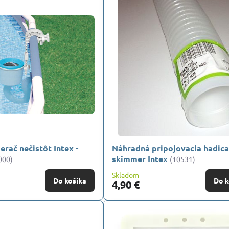
rač nečistôt Intex -
Náhradná pripojovacia hadica
skimmer Intex
000)
(10531)
Skladom
Do košíka
Do k
4,90 €