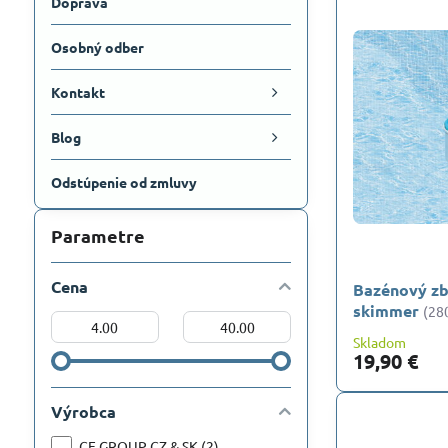
Doprava
Osobný odber
Kontakt
Blog
Odstúpenie od zmluvy
Parametre
Cena
Bazénový zbe
skimmer
(28
Od:
Do:
Skladom
19,90 €
Výrobca
CF GROUP CZ & SK (2)