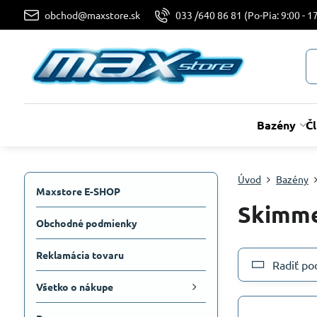
obchod@maxstore.sk
033 /640 86 81 (Po-Pia: 9:00 - 17
Bazény
Č
Úvod
Bazény
Maxstore E-SHOP
Skimm
Obchodné podmienky
Reklamácia tovaru
Radiť po
Všetko o nákupe