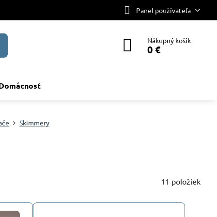
Panel používateľa
Nákupný košík
0 €
Domácnosť
ače
Skimmery
11
položiek