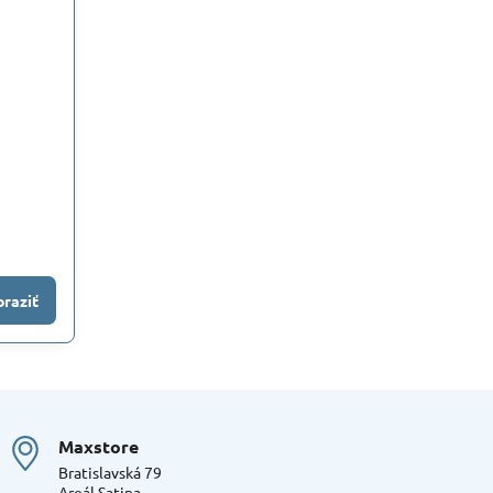
raziť
Maxstore
Bratislavská 79
Areál Satina