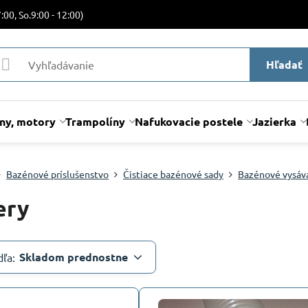
:00, So.9:00 - 12:00)
Hľadať
lny, motory
Trampolíny
Nafukovacie postele
Jazierka
Bazénové príslušenstvo
Čistiace bazénové sady
Bazénové vysáv
ery
Skladom prednostne
dľa: