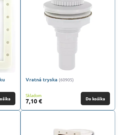
sku
Vratná tryska
(60905)
Skladom
ošíka
Do košíka
7,10 €