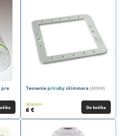
 pre
Tesnenie príruby skimmera
(60904)
Skladom
ošíka
Do košíka
6 €