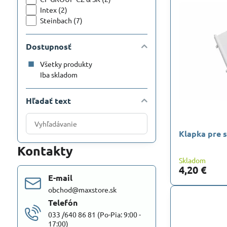
Intex (2)
Steinbach (7)
Dostupnosť
Všetky produkty
Iba skladom
Hľadať text
Prehľadať
výsledky
Klapka pre 
filtra
Kontakty
fulltextom
Skladom
4,20 €
E-mail
obchod@maxstore.sk
Telefón
033 /640 86 81 (Po-Pia: 9:00 -
17:00)