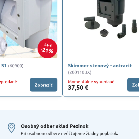
51 €
21%
 S1
Skimmer stenový - antracit
(60900)
(200110BX)
ypredané
Momentálne vypredané
Zobraziť
Zob
37,50 €
Osobný odber sklad Pezinok
Pri osobnom odbere neúčtujeme žiadny poplatok.