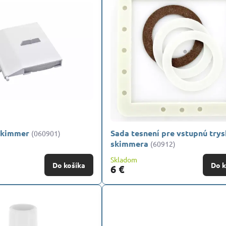
skimmer
Sada tesnení pre vstupnú try
(060901)
skimmera
(60912)
Skladom
Do košíka
Do k
6 €