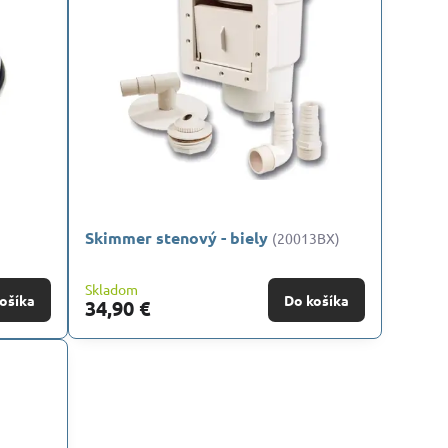
Skimmer stenový - biely
(20013BX)
Skladom
ošíka
Do košíka
34,90 €