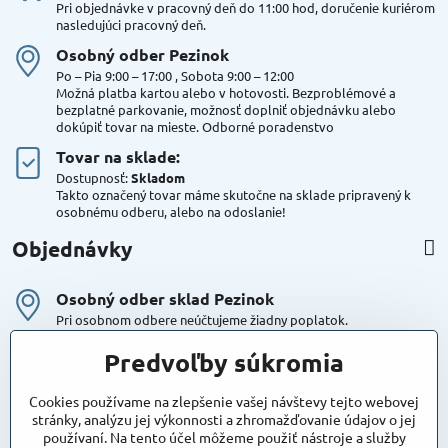
Pri objednávke v pracovný deň do 11:00 hod, doručenie kuriérom
nasledujúci pracovný deň.
Osobný odber Pezinok
Po – Pia 9:00 – 17:00 , Sobota 9:00 – 12:00
Možná platba kartou alebo v hotovosti. Bezproblémové a
bezplatné parkovanie, možnosť doplniť objednávku alebo
dokúpiť tovar na mieste. Odborné poradenstvo
Tovar na sklade:
Dostupnosť:
Skladom
Takto označený tovar máme skutočne na sklade pripravený k
osobnému odberu, alebo na odoslanie!
Objednávky
Osobný odber sklad Pezinok
Pri osobnom odbere neúčtujeme žiadny poplatok.
Kuriér DPD , Geis
Predvoľby súkromia
Cena za dopravu:
od 4,90 Eur s Dph
Cookies používame na zlepšenie vašej návštevy tejto webovej
stránky, analýzu jej výkonnosti a zhromažďovanie údajov o jej
používaní. Na tento účel môžeme použiť nástroje a služby