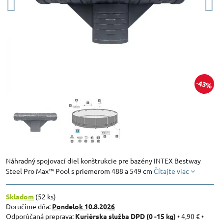
43%
Náhradný spojovací diel konštrukcie pre bazény INTEX Bestway
Steel Pro Max™ Pool s priemerom 488 a 549 cm
Čítajte viac
Skladom
(
52
ks)
Doručíme dňa:
Pondelok
10.8.2026
Kuriérska služba DPD (0 -15 kg)
•
4,90 €
•