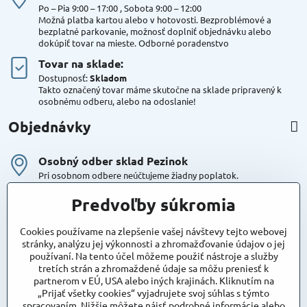
Po – Pia 9:00 – 17:00 , Sobota 9:00 – 12:00
Možná platba kartou alebo v hotovosti. Bezproblémové a
bezplatné parkovanie, možnosť doplniť objednávku alebo
dokúpiť tovar na mieste. Odborné poradenstvo
Tovar na sklade:
Dostupnosť:
Skladom
Takto označený tovar máme skutočne na sklade pripravený k
osobnému odberu, alebo na odoslanie!
Objednávky
Osobný odber sklad Pezinok
Pri osobnom odbere neúčtujeme žiadny poplatok.
Kuriér DPD , Geis
Predvoľby súkromia
Cena za dopravu:
od 4,90 Eur s Dph
Cookies používame na zlepšenie vašej návštevy tejto webovej
stránky, analýzu jej výkonnosti a zhromažďovanie údajov o jej
používaní. Na tento účel môžeme použiť nástroje a služby
Maxstore
tretích strán a zhromaždené údaje sa môžu preniesť k
Bratislavská 79
partnerom v EÚ, USA alebo iných krajinách. Kliknutím na
Areál Satina
„Prijať všetky cookies“ vyjadrujete svoj súhlas s týmto
90201 Pezinok
spracovaním. Nižšie môžete nájsť podrobné informácie alebo