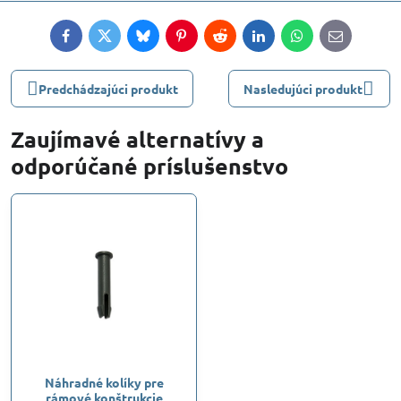
Facebook
Twitter
Bluesky
Pinterest
Reddit
LinkedIn
WhatsApp
E-
mail
Predchádzajúci produkt
Nasledujúci produkt
Zaujímavé alternatívy a
odporúčané príslušenstvo
Náhradné kolíky pre
rámové konštrukcie