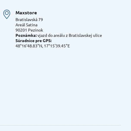
Maxstore
Bratislavská 79
Areál Satina
90201 Pezinok
Poznámka:
vjazd do areálu z Bratislavskej ulice
Súradnice pre GPS:
48°16'48.83"N, 17°15'39.45"E