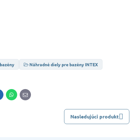
 bazény
Náhradné diely pre bazény INTEX
inkedIn
WhatsApp
E-
mail
Nasledujúci produkt