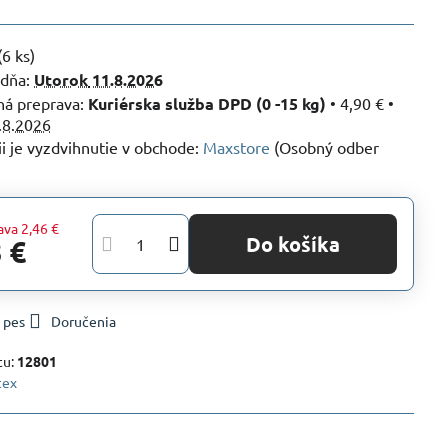
(
6
ks)
 dňa:
Utorok
11.8.2026
Kuriérska služba DPD (0 -15 kg)
•
4,90 €
•
.8.2026
Maxstore
(Osobný odber
ava
2,46 €
Do košíka
 €
 pes
Doručenia
tu:
12801
tex