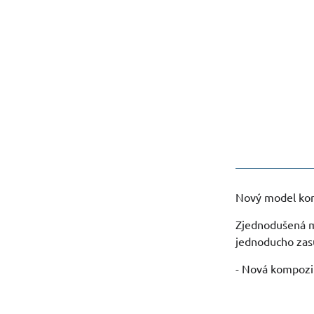
Nový model konš
Zjednodušená mo
jednoducho zasu
- Nová kompozit