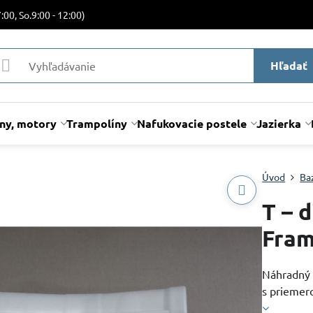
:00, So.9:00 - 12:00)
Hľadať
lny, motory
Trampolíny
Nafukovacie postele
Jazierka
Úvod
Ba
T – 
Fram
Náhradný 
s priemer