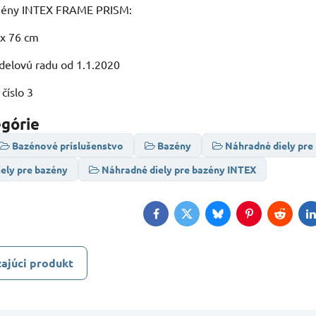
zény INTEX FRAME PRISM:
 x 76 cm
elovú radu od 1.1.2020
číslo 3
egórie
Bazénové príslušenstvo
Bazény
Náhradné diely pre
ely pre bazény
Náhradné diely pre bazény INTEX
Facebook
Twitter
Bluesky
Pinterest
Reddit
L
ajúci produkt