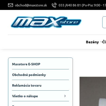
obchod@maxstore.sk
033 /640 86 81 (Po-Pia: 9:00 - 17
Bazény
Č
Maxstore E-SHOP
Obchodné podmienky
Reklamácia tovaru
Všetko o nákupe