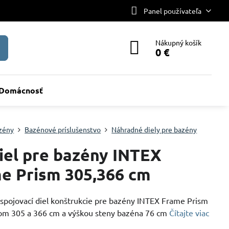
Panel používateľa
Nákupný košík
0 €
Domácnosť
zény
Bazénové príslušenstvo
Náhradné diely pre bazény
diel pre bazény INTEX
e Prism 305,366 cm
spojovací diel konštrukcie pre bazény INTEX Frame Prism
om 305 a 366 cm a výškou steny bazéna 76 cm
Čítajte viac