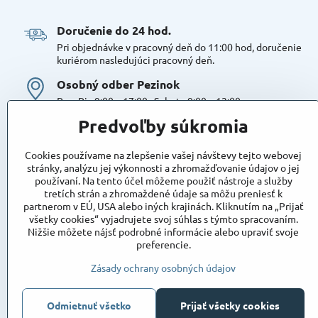
Doručenie do 24 hod​.
Pri objednávke v pracovný deň do 11:00 hod, doručenie
kuriérom nasledujúci pracovný deň.
Osobný odber Pezinok
Po – Pia 9:00 – 17:00 , Sobota 9:00 – 12:00
Možná platba kartou alebo v hotovosti. Bezproblémové a
Predvoľby súkromia
bezplatné parkovanie, možnosť doplniť objednávku alebo
dokúpiť tovar na mieste. Odborné poradenstvo
Cookies používame na zlepšenie vašej návštevy tejto webovej
Tovar na sklade:
stránky, analýzu jej výkonnosti a zhromažďovanie údajov o jej
používaní. Na tento účel môžeme použiť nástroje a služby
Dostupnosť:
Skladom
tretích strán a zhromaždené údaje sa môžu preniesť k
Takto označený tovar máme skutočne na sklade
partnerom v EÚ, USA alebo iných krajinách. Kliknutím na „Prijať
pripravený k osobnému odberu, alebo na odoslanie!
všetky cookies“ vyjadrujete svoj súhlas s týmto spracovaním.
Nižšie môžete nájsť podrobné informácie alebo upraviť svoje
Objednávky
preferencie.
Stav objednávky
Zásady ochrany osobných údajov
Odmietnuť všetko
Prijať všetky cookies