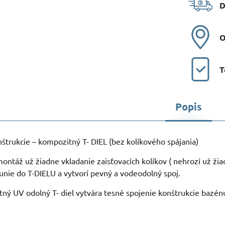
D
O
T
Popis
trukcie – kompozitný T- DIEL (bez kolíkového spájania)
ntáž už žiadne vkladanie zaisťovacích kolíkov ( nehrozí už žia
nie do T-DIELU a vytvorí pevný a vodeodolný spoj.
ný UV odolný T- diel vytvára tesné spojenie konštrukcie bazénu