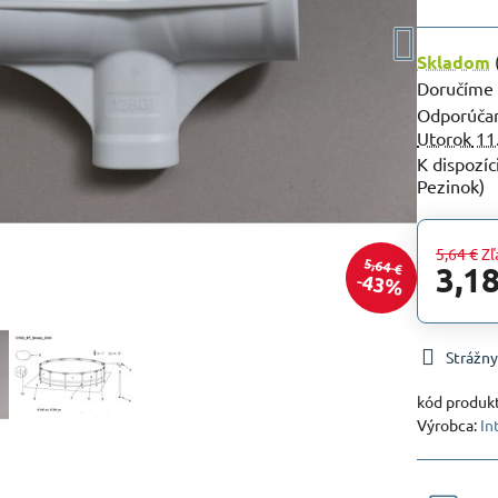
Skladom
Doručíme
Utorok
11
Pezinok)
5,64 €
Zľ
5,64 €
3,18
43%
Strážny
kód produk
Výrobca:
In