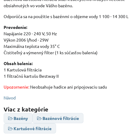
obsiahnutých vo vode Vášho bazénu.
Odporúča sa na použitie s bazénmi o objeme vody 1 100 - 14 300 L
Prevedenie:
Napájanie 220 - 240 V, 50 Hz
Výkon 2006 l/hod - 29W
Maximálna teplota vody 35° C
Čistiteľný a výmenný filter (1 ks súčasťou balenia)
Obsah balenia:
1 Kartušová filtrácia
1 filtračnú kartušu Bestway II
Upozornenie:
Neobsahuje hadice ani pripojovaciu sadu
Návod
Viac z kategórie
Bazény
Bazénové filtrácie
Kartušové filtrácie