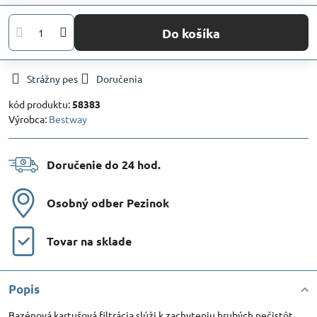
Do košíka
Strážny pes
Doručenia
kód produktu:
58383
Výrobca:
Bestway
Doručenie do 24 hod​.
Osobný odber Pezinok
Tovar na sklade
Popis
Bazénová kartušová filtrácia slúži k zachyteniu hrubých nečistôt