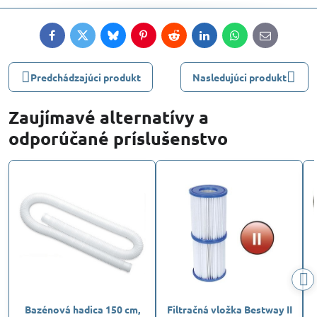
Facebook
Twitter
Bluesky
Pinterest
Reddit
LinkedIn
WhatsApp
E-
mail
Predchádzajúci produkt
Nasledujúci produkt
Zaujímavé alternatívy a
odporúčané príslušenstvo
Bazénová hadica 150 cm,
Filtračná vložka Bestway II