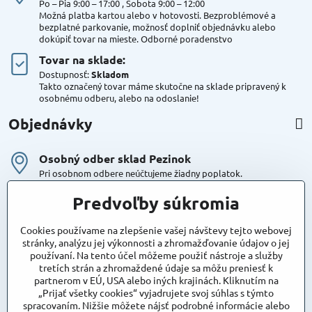
Po – Pia 9:00 – 17:00 , Sobota 9:00 – 12:00
Možná platba kartou alebo v hotovosti. Bezproblémové a
bezplatné parkovanie, možnosť doplniť objednávku alebo
dokúpiť tovar na mieste. Odborné poradenstvo
Tovar na sklade:
Dostupnosť:
Skladom
Takto označený tovar máme skutočne na sklade pripravený k
osobnému odberu, alebo na odoslanie!
Objednávky
Osobný odber sklad Pezinok
Pri osobnom odbere neúčtujeme žiadny poplatok.
Kuriér DPD , Geis
Predvoľby súkromia
Cena za dopravu:
od 4,90 Eur s Dph
Cookies používame na zlepšenie vašej návštevy tejto webovej
stránky, analýzu jej výkonnosti a zhromažďovanie údajov o jej
používaní. Na tento účel môžeme použiť nástroje a služby
Maxstore
tretích strán a zhromaždené údaje sa môžu preniesť k
Bratislavská 79
partnerom v EÚ, USA alebo iných krajinách. Kliknutím na
Areál Satina
„Prijať všetky cookies“ vyjadrujete svoj súhlas s týmto
90201 Pezinok
spracovaním. Nižšie môžete nájsť podrobné informácie alebo